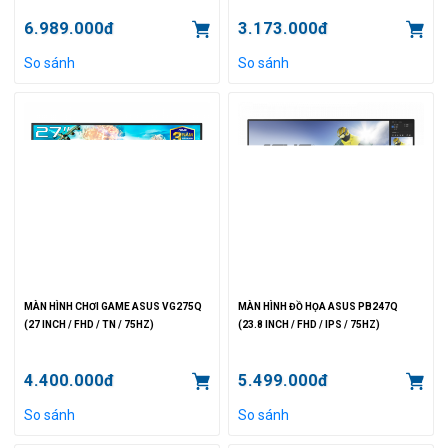
6.989.000đ
3.173.000đ
So sánh
So sánh
MÀN HÌNH CHƠI GAME ASUS VG275Q
MÀN HÌNH ĐỒ HỌA ASUS PB247Q
(27 INCH / FHD / TN / 75HZ)
(23.8 INCH / FHD / IPS / 75HZ)
4.400.000đ
5.499.000đ
So sánh
So sánh