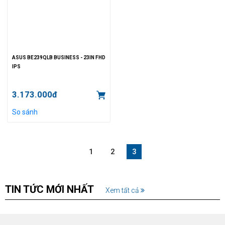
ASUS BE239QLB BUSINESS - 23IN FHD
IPS
3.173.000đ
So sánh
1
2
3
TIN TỨC MỚI NHẤT
Xem tất cả