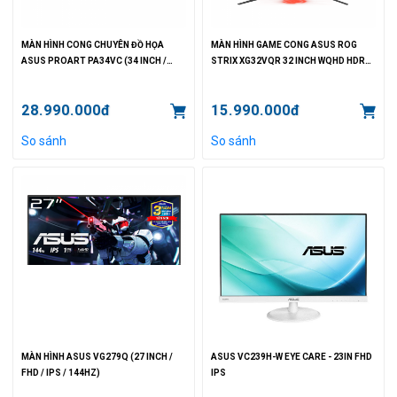
MÀN HÌNH CONG CHUYÊN ĐỒ HỌA
MÀN HÌNH GAME CONG ASUS ROG
ASUS PROART PA34VC (34 INCH /
STRIX XG32VQR 32 INCH WQHD HDR
QHD / IPS / 100HZ)
144HZ AURA SYNC FREESYNC2
28.990.000đ
15.990.000đ
So sánh
So sánh
MÀN HÌNH ASUS VG279Q (27 INCH /
ASUS VC239H-W EYE CARE - 23IN FHD
FHD / IPS / 144HZ)
IPS