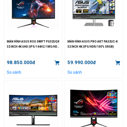
MÀN HÌNH ASUS ROG SWIFT PG32UQX
MÀN HÌNH ASUS PRO ART PA32UC-K
32 INCH 4K UHD (IPS/144HZ/1MS/HDR
32 INCH 4K (IPS/HDR/100% SRGB)
1400 NITS/G-SYNC)
98.850.000đ
59.990.000đ
So sánh
So sánh