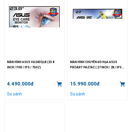
MÀN HÌNH ASUS VA24DQLB (23.8
MÀN HÌNH CHUYÊN ĐỒ HỌA ASUS
INCH / FHD / IPS / 75HZ)
PROART PA27AC ( 27 INCH / 2K / IPS /
75HZ)
4.490.000đ
15.990.000đ
So sánh
So sánh