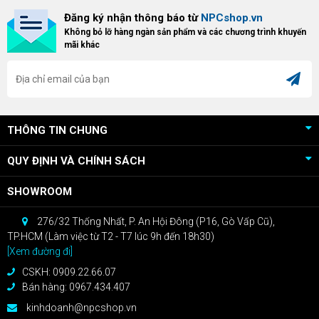
Bundle Crimson Desert dành cho
hữu Cougar Armor Titan Pro –
Đăng ký nhận thông báo từ
NPCshop.vn
khách hàng sở hữu VGA Radeon
dòng ghế Gaming cao cấp nhất,
Không bỏ lỡ hàng ngàn sản phẩm và các chương trình khuyến
RX 9070 / RX 9070 XT.
bạn sẽ nhận ngay quà tặng trị giá
mãi khác
cao!
THÔNG TIN CHUNG
QUY ĐỊNH VÀ CHÍNH SÁCH
SHOWROOM
276/32 Thống Nhất, P. An Hội Đông (P16, Gò Vấp Cũ),
TP.HCM (Làm việc từ T2 - T7 lúc 9h đến 18h30)
[Xem đường đi]
CSKH: 0909.22.66.07
Bán hàng: 0967.434.407
kinhdoanh@npcshop.vn