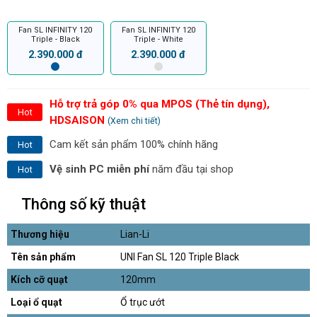
Fan SL INFINITY 120
Fan SL INFINITY 120
Triple - Black
Triple - White
2.390.000 đ
2.390.000 đ
Hỗ trợ trả góp 0% qua MPOS (Thẻ tín dụng),
Hot
HDSAISON
(Xem chi tiết)
Cam kết sản phẩm 100% chính hãng
Hot
Vệ sinh PC miễn phí
năm đầu tại shop
Hot
Thông số kỹ thuật
Thương hiệu
Lian-Li
Tên sản phẩm
UNI Fan SL 120 Triple Black
Kích cỡ quạt
120mm
Loại ổ quạt
Ổ trục ướt