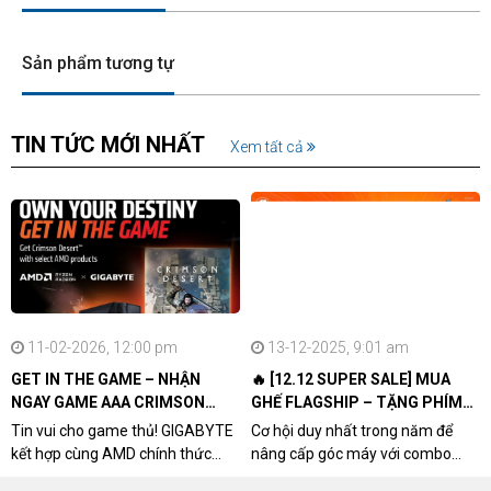
Sản phẩm tương tự
TIN TỨC MỚI NHẤT
Xem tất cả
11-02-2026, 12:00 pm
13-12-2025, 9:01 am
GET IN THE GAME – NHẬN
🔥 [12.12 SUPER SALE] MUA
NGAY GAME AAA CRIMSON
GHẾ FLAGSHIP – TẶNG PHÍM
DESERT CÙNG GIGABYTE &
CƠ XỊN
Tin vui cho game thủ! GIGABYTE
Cơ hội duy nhất trong năm để
AMD
kết hợp cùng AMD chính thức
nâng cấp góc máy với combo
triển khai chương trình Game
"hủy diệt" từ NPCshop. Khi sở