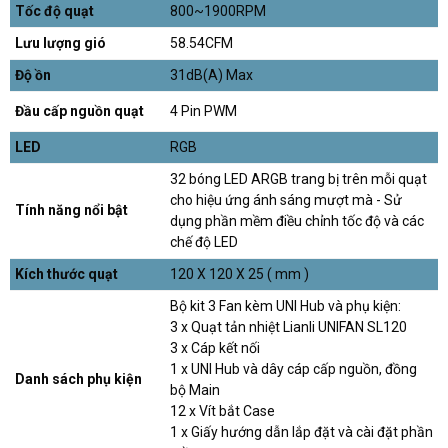
Tốc độ quạt
800~1900RPM
Lưu lượng gió
58.54CFM
Độ ồn
31dB(A) Max
Đầu cấp nguồn quạt
4 Pin PWM
LED
RGB
32 bóng LED ARGB trang bị trên mỗi quạt
cho hiệu ứng ánh sáng mượt mà - Sử
Tính năng nổi bật
dụng phần mềm điều chỉnh tốc độ và các
chế độ LED
Kích thước quạt
120 X 120 X 25 ( mm )
Bộ kit 3 Fan kèm UNI Hub và phụ kiện:
3 x Quạt tản nhiệt Lianli UNIFAN SL120
3 x Cáp kết nối
1 x UNI Hub và dây cáp cấp nguồn, đồng
Danh sách phụ kiện
bộ Main
12 x Vít bắt Case
1 x Giấy hướng dẫn lắp đặt và cài đặt phần