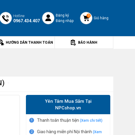
Đăng ký
Hotline
0
Giỏ hàng
0967.434.407
Đăng nhập
HƯỚNG DẪN THANH TOÁN
BẢO HÀNH
N)
Yên Tâm Mua Sắm Tại
NPCshop.vn
Thanh toán thuận tiện
1
(Xem chi tiết)
Giao hàng miễn phí Nội thành
2
(Xem