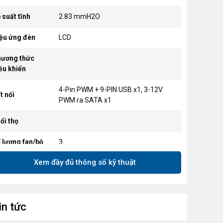
 suất tĩnh
2.83 mmH2O
ệu ứng đèn
LCD
ương thức
ều khiển
4-Pin PWM + 9-PIN USB x1, 3-12V
t nối
PWM ra SATA x1
ổi thọ
 lượng fan/bộ
3
Xem đầy đủ thông số kỹ thuật
in tức