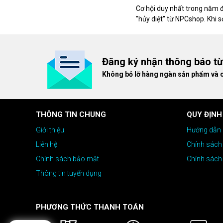
Cơ hội duy nhất trong năm 
"hủy diệt" từ NPCshop. Khi 
dòng ghế Gaming cao cấp nh
giá cao!
Đăng ký nhận thông báo t
Không bỏ lỡ hàng ngàn sản phẩm và 
THÔNG TIN CHUNG
QUY ĐỊNH
Giới thiệu
Hướng dẫn 
Liên hệ
Chính sách
Chính sách bảo mật
Chính sách
Thông tin tuyển dụng
PHƯƠNG THỨC THANH TOÁN