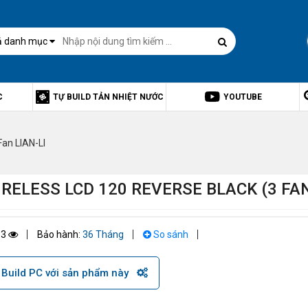
ả danh mục
C
TỰ BUILD TẢN NHIỆT NƯỚC
YOUTUBE
Fan LIAN-LI
WIRELESS LCD 120 REVERSE BLACK (3 FA
63
Bảo hành:
36 Tháng
So sánh
Build PC với sản phẩm này