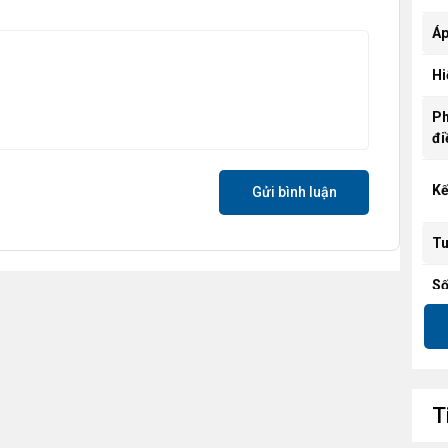
Áp
Hi
Ph
đi
Kế
Gửi bình luận
Tu
Số
T