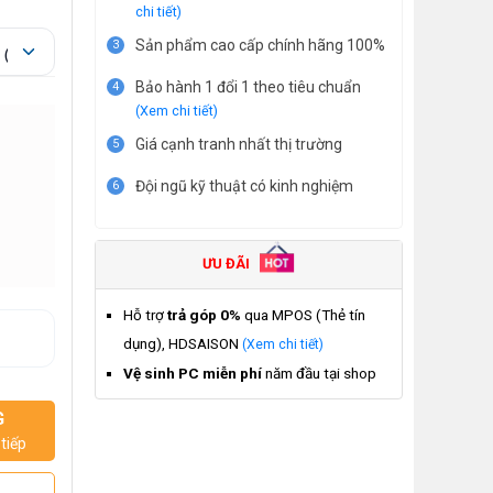
chi tiết)
Sản phẩm cao cấp chính hãng 100%
3
Bảo hành 1 đổi 1 theo tiêu chuẩn
4
(Xem chi tiết)
Giá cạnh tranh nhất thị trường
5
Đội ngũ kỹ thuật có kinh nghiệm
6
ƯU ĐÃI
Hỗ trợ
trả góp 0%
qua MPOS (Thẻ tín
dụng), HDSAISON
(Xem chi tiết)
Vệ sinh PC miễn phí
năm đầu tại shop
G
tiếp