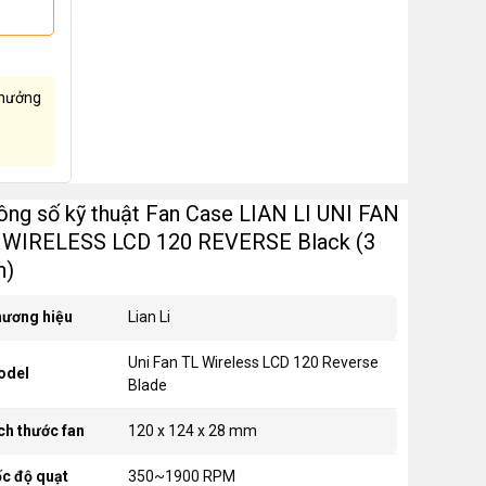
hưởng
ông số kỹ thuật Fan Case LIAN LI UNI FAN
 WIRELESS LCD 120 REVERSE Black (3
n)
ương hiệu
Lian Li
Uni Fan TL Wireless LCD 120 Reverse
odel
Blade
ch thước fan
120 x 124 x 28 mm
c độ quạt
350~1900 RPM