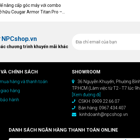
để nâng cấp góc máy với combo
sở hữu Cougar Armor Titan Pro –
ất, bạn sẽ nhận ngay quà tặng trị
ừ
NPCshop.vn
các chương trình khuyến mãi khác
 VÀ CHÍNH SÁCH
SHOWROOM
mua hàng và thanh toán
36 Nguyễn Khuyến, Phường Bìn
TP.HCM (Làm việc từ T2 - T7 lúc 9
 giao hàng
[Xem đường đi]
 bảo hành
CSKH: 0909.22.66.07
Bán hàng: 0967.434.407
kinhdoanh@npcshop.vn
DANH SÁCH NGÂN HÀNG THANH TOÁN ONLINE