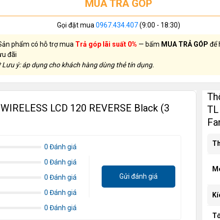
MUA TRẢ GÓP
Gọi đặt mua
0967.434.407
(9:00 - 18:30)
Sản phẩm có hỗ trợ mua
Trả góp lãi suất 0%
— bấm
MUA TRẢ GÓP
để 
ưu đãi
* Lưu ý: áp dụng cho khách hàng dùng thẻ tín dụng.
Th
L WIRELESS LCD 120 REVERSE Black (3
TL
Fa
Th
0 Đánh giá
0 Đánh giá
M
Gửi đánh giá
0 Đánh giá
0 Đánh giá
Kí
0 Đánh giá
Tố