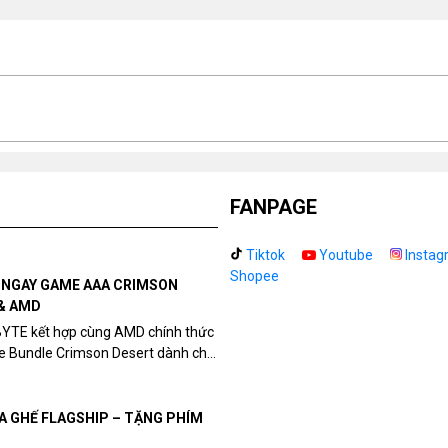
FANPAGE
Tiktok
Youtube
Instag
Shopee
N NGAY GAME AAA CRIMSON
& AMD
BYTE kết hợp cùng AMD chính thức
me Bundle Crimson Desert dành cho
eon RX 9070 / RX 9070 XT.
UA GHẾ FLAGSHIP – TẶNG PHÍM