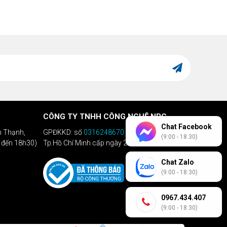
CÔNG TY TNHH CÔNG NGHỆ NPC
Chat Facebook
h Thạnh,
GPĐKKD: số
0316248670
do Sở KHĐT
(9:00 - 18:30)
h đến 18h30)
Tp.Hồ Chí Minh cấp ngày 28/04/2020
Chat Zalo
(9:00 - 18:30)
0967.434.407
(9:00 - 18:30)