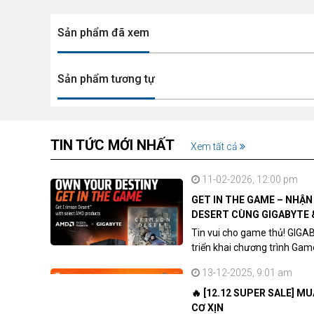
Sản phẩm đã xem
Sản phẩm tương tự
TIN TỨC MỚI NHẤT
Xem tất cả
11-02-2026, 12:00 pm
GET IN THE GAME – NHẬ
DESERT CÙNG GIGABYTE 
Tin vui cho game thủ! GIGA
triển khai chương trình Ga
khách hàng sở hữu VGA Rad
13-12-2025, 9:01 am
🔥 [12.12 SUPER SALE] M
CƠ XỊN