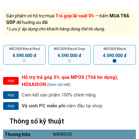
Sản phẩm có hỗ trợ mua
Trả góp lãi suất 0%
— bấm
MUA TRẢ
GÓP
để hưởng ưu đãi
* Lưu ý: áp dụng cho khách hàng dùng thẻ tín dụng.
WEC509 Black/Red
WEC509 Black/Gray
WEC509 Black
4.590.000 đ
4.590.000 đ
4.590.000 đ
Hỗ trợ trả góp 0% qua MPOS (Thẻ tín dụng),
Hot
HDSAISON
(Xem chi tiết)
Cam kết sản phẩm 100% chính hãng
Hot
Vệ sinh PC miễn phí
năm đầu tại shop
Hot
Thông số kỹ thuật
Thương hiệu
WARRIOR