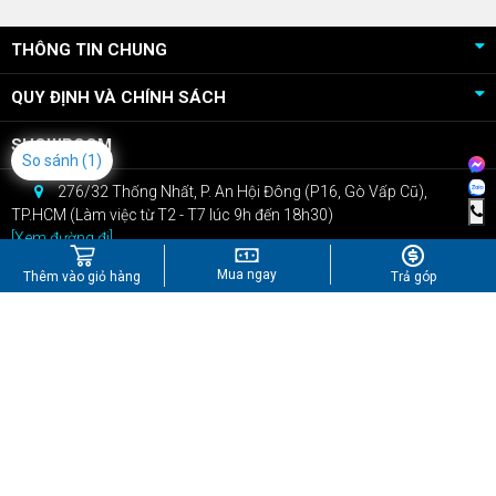
THÔNG TIN CHUNG
QUY ĐỊNH VÀ CHÍNH SÁCH
SHOWROOM
So sánh
(1)
276/32 Thống Nhất, P. An Hội Đông (P16, Gò Vấp Cũ),
TP.HCM (Làm việc từ T2 - T7 lúc 9h đến 18h30)
[Xem đường đi]
CSKH: 0909.22.66.07
Mua ngay
Thêm vào giỏ hàng
Trả góp
Bán hàng: 0967.434.407
kinhdoanh@npcshop.vn
Tiktok
Youtube
Instagram
Shopee
Công Ty TNHH Công Nghệ NPC
GPĐKKD: Số 0316248670 do Sở KHĐT Tp.Hồ Chí Minh cấp ngày