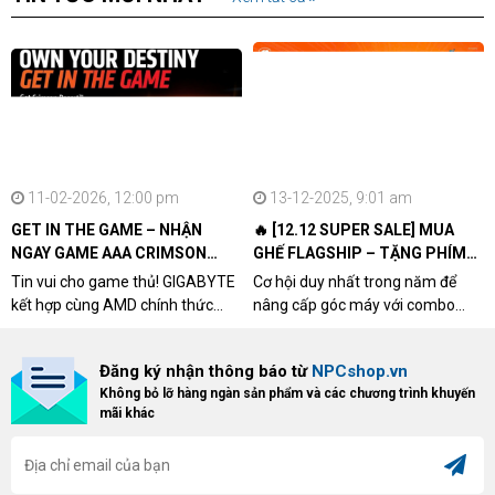
11-02-2026, 12:00 pm
13-12-2025, 9:01 am
GET IN THE GAME – NHẬN
🔥 [12.12 SUPER SALE] MUA
NGAY GAME AAA CRIMSON
GHẾ FLAGSHIP – TẶNG PHÍM
DESERT CÙNG GIGABYTE &
CƠ XỊN
Tin vui cho game thủ! GIGABYTE
Cơ hội duy nhất trong năm để
AMD
kết hợp cùng AMD chính thức
nâng cấp góc máy với combo
triển khai chương trình Game
"hủy diệt" từ NPCshop. Khi sở
Bundle Crimson Desert dành cho
hữu Cougar Armor Titan Pro –
Đăng ký nhận thông báo từ
NPCshop.vn
khách hàng sở hữu VGA Radeon
dòng ghế Gaming cao cấp nhất,
Không bỏ lỡ hàng ngàn sản phẩm và các chương trình khuyến
RX 9070 / RX 9070 XT.
bạn sẽ nhận ngay quà tặng trị giá
mãi khác
cao!