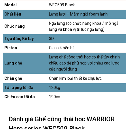
Model
WEC509 Black
Chất liệu
Lưng lưới – Mâm ngồi foam lạnh
Ngả lưng (có chức năng khóa / mở ngả
Chức năng
lưng và khóa vị trí lúc ngả lưng)
Tựa đầu, Kê tay
3D
Piston
Class 4 bền bỉ
Lưng ghế công thái học có thể tùy chỉnh
Lưng ghế
chiều cao để phù hợp với chiều cao lưng
của người dùng
Chân ghế
Chân kim loại thiết kế chịu lực
Tải trọng tối đa
120kg
Chiều cao tối đa
190cm
Đánh giá Ghế công thái học WARRIOR
Hero series WEC509 Black