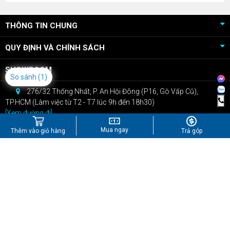
THÔNG TIN CHUNG
QUY ĐỊNH VÀ CHÍNH SÁCH
SHOWROOM
So sánh
(1)
276/32 Thống Nhất, P. An Hội Đông (P16, Gò Vấp Cũ),
TP.HCM (Làm việc từ T2 - T7 lúc 9h đến 18h30)
[Xem đường đi]
CSKH: 0909.22.66.07
Mua ngay
Thêm vào giỏ hàng
Trả góp
Bán hàng: 0967.434.407
kinhdoanh@npcshop.vn
Tiktok
Youtube
Instagram
Shopee
Công Ty TNHH Công Nghệ NPC