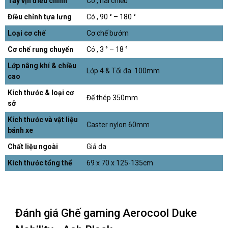
Tay vịn điều chỉnh
Có , hai chiều
Điều chỉnh tựa lưng
Có , 90 ° – 180 °
Loại cơ chế
Cơ chế bướm
Cơ chế rung chuyển
Có , 3 ° – 18 °
Lớp nâng khí & chiều
Lớp 4 & Tối đa. 100mm
cao
Kích thước & loại cơ
Đế thép 350mm
sở
Kích thước và vật liệu
Caster nylon 60mm
bánh xe
Chất liệu ngoài
Giả da
Kích thước tổng thể
69 x 70 x 125-135cm
Đánh giá Ghế gaming Aerocool Duke