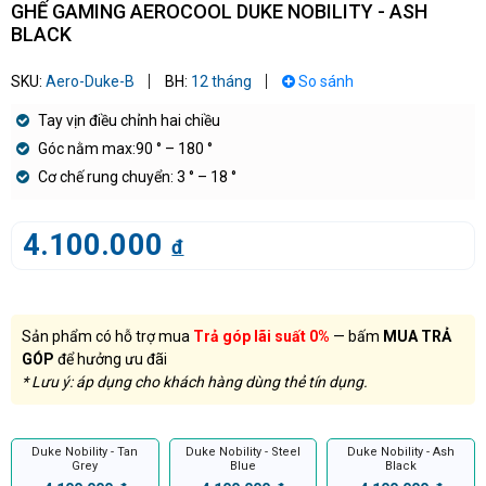
GHẾ GAMING AEROCOOL DUKE NOBILITY - ASH
BLACK
SKU:
Aero-Duke-B
BH:
12 tháng
So sánh
Tay vịn điều chỉnh hai chiều
Góc nằm max:90 ° – 180 °
Cơ chế rung chuyển: 3 ° – 18 °
4.100.000
đ
Sản phẩm có hỗ trợ mua
Trả góp lãi suất 0%
— bấm
MUA TRẢ
GÓP
để hưởng ưu đãi
* Lưu ý: áp dụng cho khách hàng dùng thẻ tín dụng.
Duke Nobility - Tan
Duke Nobility - Steel
Duke Nobility - Ash
Grey
Blue
Black