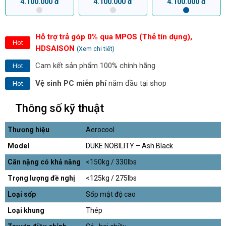
4.100.000 đ
4.100.000 đ
4.100.000 đ
Hỗ trợ trả góp 0% qua MPOS (Thẻ tín dụng),
Hot
HDSAISON
(Xem chi tiết)
Cam kết sản phẩm 100% chính hãng
Hot
Vệ sinh PC miễn phí
năm đầu tại shop
Hot
Thông số kỹ thuật
Thương hiệu
Aerocool
Model
DUKE NOBILITY – Ash Black
Cân nặng có khả năng
<150kg / 330lbs
Trọng lượng đề nghị
<125kg / 275lbs
Loại sốp
Sốp mật độ cao
Loại khung
Thép