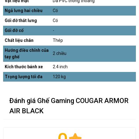
Vật liệu mặt
Da PVC thông thoáng
Ngả lưng hai chiều
Có
Gối đỡ thắt lưng
Có
Gối đỡ cổ
-
Chất liệu chân
Thép
Hướng điều chỉnh của
2 chiều
tay ghế
Kích thước bánh xe
2.4 inch
Trọng lượng tối đa
120 kg
Đánh giá Ghế Gaming COUGAR ARMOR
AIR BLACK