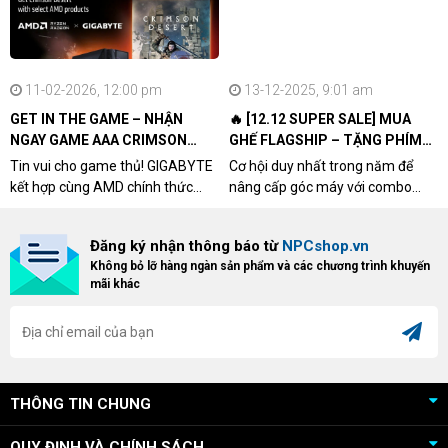
11-02-2026, 12:00 pm
13-12-2025, 9:01 am
GET IN THE GAME – NHẬN
🔥 [12.12 SUPER SALE] MUA
NGAY GAME AAA CRIMSON
GHẾ FLAGSHIP – TẶNG PHÍM
DESERT CÙNG GIGABYTE &
CƠ XỊN
Tin vui cho game thủ! GIGABYTE
Cơ hội duy nhất trong năm để
AMD
kết hợp cùng AMD chính thức
nâng cấp góc máy với combo
triển khai chương trình Game
"hủy diệt" từ NPCshop. Khi sở
Bundle Crimson Desert dành cho
hữu Cougar Armor Titan Pro –
Đăng ký nhận thông báo từ
NPCshop.vn
khách hàng sở hữu VGA Radeon
dòng ghế Gaming cao cấp nhất,
Không bỏ lỡ hàng ngàn sản phẩm và các chương trình khuyến
RX 9070 / RX 9070 XT.
bạn sẽ nhận ngay quà tặng trị giá
mãi khác
cao!
THÔNG TIN CHUNG
QUY ĐỊNH VÀ CHÍNH SÁCH