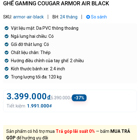
GHẾ GAMING COUGAR ARMOR AIR BLACK
SKU:
armor-air-black
BH:
24 tháng
So sánh
Vật liệu mặt: Da PVC thông thoáng
Ngả lưng hai chiều: Có
Gối đỡ thắt lưng: Có
Chất liệu chân: Thép
Hướng điều chỉnh của tay ghế: 2 chiều
Kích thước bánh xe: 2.4 inch
Trọng lượng tối đa: 120 kg
3.399.000
đ
5.390.000
-37%
đ
Tiết kiệm
1.991.000
đ
Sản phẩm có hỗ trợ mua
Trả góp lãi suất 0%
— bấm
MUA TRẢ
GÓP
để hưởng ưu đãi