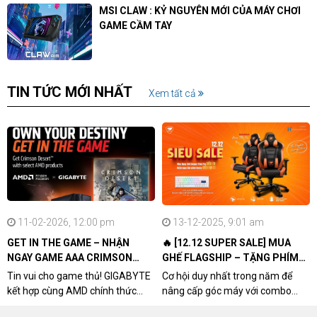
MSI CLAW : KỶ NGUYÊN MỚI CỦA MÁY CHƠI
GAME CẦM TAY
TIN TỨC MỚI NHẤT
Xem tất cả
11-02-2026, 12:00 pm
13-12-2025, 9:01 am
GET IN THE GAME – NHẬN
🔥 [12.12 SUPER SALE] MUA
NGAY GAME AAA CRIMSON
GHẾ FLAGSHIP – TẶNG PHÍM
DESERT CÙNG GIGABYTE &
CƠ XỊN
Tin vui cho game thủ! GIGABYTE
Cơ hội duy nhất trong năm để
AMD
kết hợp cùng AMD chính thức
nâng cấp góc máy với combo
triển khai chương trình Game
"hủy diệt" từ NPCshop. Khi sở