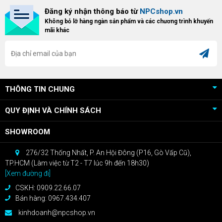
Bundle Crimson Desert dành cho
hữu Cougar Armor Titan Pro –
Đăng ký nhận thông báo từ
NPCshop.vn
khách hàng sở hữu VGA Radeon
dòng ghế Gaming cao cấp nhất,
Không bỏ lỡ hàng ngàn sản phẩm và các chương trình khuyến
RX 9070 / RX 9070 XT.
bạn sẽ nhận ngay quà tặng trị giá
mãi khác
cao!
THÔNG TIN CHUNG
QUY ĐỊNH VÀ CHÍNH SÁCH
SHOWROOM
276/32 Thống Nhất, P. An Hội Đông (P16, Gò Vấp Cũ),
TP.HCM (Làm việc từ T2 - T7 lúc 9h đến 18h30)
[Xem đường đi]
CSKH: 0909.22.66.07
Bán hàng: 0967.434.407
kinhdoanh@npcshop.vn