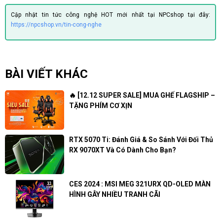
Cập nhật tin tức công nghệ HOT mới nhất tại NPCshop tại đây:
https://npcshop.vn/tin-cong-nghe
BÀI VIẾT KHÁC
🔥 [12.12 SUPER SALE] MUA GHẾ FLAGSHIP –
TẶNG PHÍM CƠ XỊN
RTX 5070 Ti: Đánh Giá & So Sánh Với Đối Thủ
RX 9070XT Và Có Dành Cho Bạn?
CES 2024 : MSI MEG 321URX QD-OLED MÀN
HÌNH GÂY NHIỀU TRANH CÃI