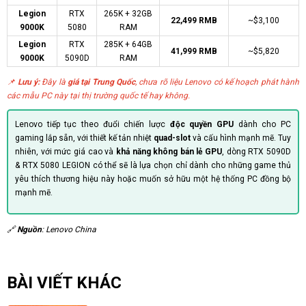
Legion
RTX
265K + 32GB
22,499 RMB
~$3,100
9000K
5080
RAM
Legion
RTX
285K + 64GB
41,999 RMB
~$5,820
9000K
5090D
RAM
📌
Lưu ý:
Đây là
giá tại Trung Quốc
, chưa rõ liệu Lenovo có kế hoạch phát hành
các mẫu PC này tại thị trường quốc tế hay không.
Lenovo tiếp tục theo đuổi chiến lược
độc quyền GPU
dành cho PC
gaming lắp sẵn, với thiết kế tản nhiệt
quad-slot
và cấu hình mạnh mẽ. Tuy
nhiên, với mức giá cao và
khả năng không bán lẻ GPU
, dòng RTX 5090D
& RTX 5080 LEGION có thể sẽ là lựa chọn chỉ dành cho những game thủ
yêu thích thương hiệu này hoặc muốn sở hữu một hệ thống PC đồng bộ
mạnh mẽ.
🔗
Nguồn
: Lenovo China
BÀI VIẾT KHÁC