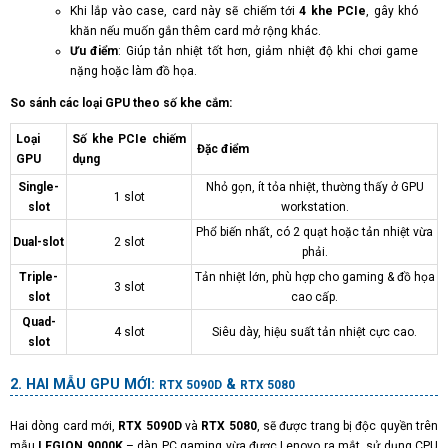
Khi lắp vào case, card này sẽ chiếm tới
4 khe PCIe
, gây khó
khăn nếu muốn gắn thêm card mở rộng khác.
Ưu điểm
: Giúp tản nhiệt tốt hơn, giảm nhiệt độ khi chơi game
nặng hoặc làm đồ họa.
So sánh các loại GPU theo số khe cắm:
Loại
Số khe PCIe chiếm
Đặc điểm
GPU
dụng
Single-
Nhỏ gọn, ít tỏa nhiệt, thường thấy ở GPU
1 slot
slot
workstation.
Phổ biến nhất, có 2 quạt hoặc tản nhiệt vừa
Dual-slot
2 slot
phải.
Triple-
Tản nhiệt lớn, phù hợp cho gaming & đồ họa
3 slot
slot
cao cấp.
Quad-
4 slot
Siêu dày, hiệu suất tản nhiệt cực cao.
slot
HAI MẪU GPU MỚI:
&
RTX 5090D
RTX 5080
Hai dòng card mới,
RTX 5090D
và
RTX 5080
, sẽ được trang bị độc quyền trên
mẫu
LEGION 9000K
– dàn PC gaming vừa được Lenovo ra mắt, sử dụng CPU