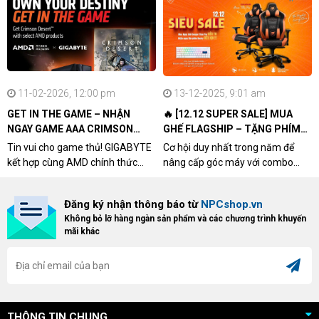
11-02-2026, 12:00 pm
13-12-2025, 9:01 am
GET IN THE GAME – NHẬN
🔥 [12.12 SUPER SALE] MUA
NGAY GAME AAA CRIMSON
GHẾ FLAGSHIP – TẶNG PHÍM
DESERT CÙNG GIGABYTE &
CƠ XỊN
Tin vui cho game thủ! GIGABYTE
Cơ hội duy nhất trong năm để
AMD
kết hợp cùng AMD chính thức
nâng cấp góc máy với combo
triển khai chương trình Game
"hủy diệt" từ NPCshop. Khi sở
Bundle Crimson Desert dành cho
hữu Cougar Armor Titan Pro –
Đăng ký nhận thông báo từ
NPCshop.vn
khách hàng sở hữu VGA Radeon
dòng ghế Gaming cao cấp nhất,
Không bỏ lỡ hàng ngàn sản phẩm và các chương trình khuyến
RX 9070 / RX 9070 XT.
bạn sẽ nhận ngay quà tặng trị giá
mãi khác
cao!
THÔNG TIN CHUNG