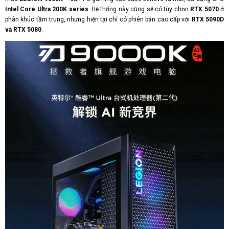
Intel Core Ultra 200K series
. Hệ thống này cũng sẽ có tùy chọn
RTX 5070
ở
phân khúc tầm trung, nhưng hiện tại chỉ có phiên bản cao cấp với
RTX 5090D
và RTX 5080
.