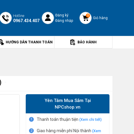
Đăng ký
Hotline
0
Giỏ hàng
0967.434.407
Đăng nhập
HƯỚNG DẪN THANH TOÁN
BẢO HÀNH
)
Yên Tâm Mua Sắm Tại
NPCshop.vn
Thanh toán thuận tiện
1
(Xem chi tiết)
Giao hàng miễn phí Nội thành
2
(Xem