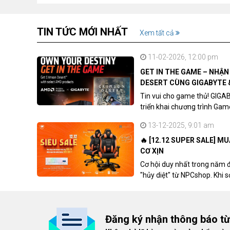
TIN TỨC MỚI NHẤT
Xem tất cả
11-02-2026, 12:00 pm
GET IN THE GAME – NHẬ
DESERT CÙNG GIGABYTE 
Tin vui cho game thủ! GIGA
triển khai chương trình Ga
khách hàng sở hữu VGA Rad
13-12-2025, 9:01 am
🔥 [12.12 SUPER SALE] M
CƠ XỊN
Cơ hội duy nhất trong năm 
"hủy diệt" từ NPCshop. Khi 
dòng ghế Gaming cao cấp nh
giá cao!
Đăng ký nhận thông báo t