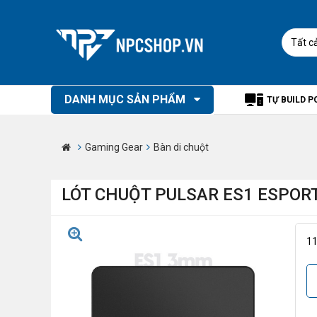
Tất c
DANH MỤC SẢN PHẨM
TỰ BUILD P
Gaming Gear
Bàn di chuột
LÓT CHUỘT PULSAR ES1 ESPOR
1