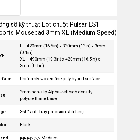
ông số kỹ thuật Lót chuột Pulsar ES1
ports Mousepad 3mm XL (Medium Speed)
L – 420mm (16.5in) x 330mm (13in) x 3mm
(0.1in)
ZE
XL – 490mm (19.3in) x 420mm (16.5in) x
3mm (0.1in)
rface
Uniformly woven fine poly hybrid surface
3mm non-slip Alpha-cell high density
ase
polyurethane base
dge
360° anti-fray precision stitching
lor
Black
peed
▶︎▶︎▶︎▷▷▷ Medium