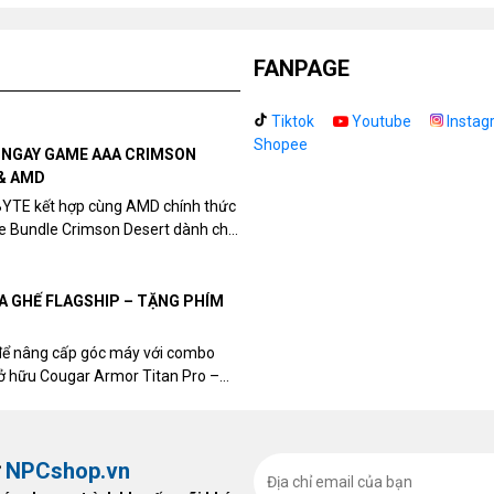
FANPAGE
Tiktok
Youtube
Instag
Shopee
N NGAY GAME AAA CRIMSON
& AMD
BYTE kết hợp cùng AMD chính thức
me Bundle Crimson Desert dành cho
eon RX 9070 / RX 9070 XT.
UA GHẾ FLAGSHIP – TẶNG PHÍM
để nâng cấp góc máy với combo
sở hữu Cougar Armor Titan Pro –
ất, bạn sẽ nhận ngay quà tặng trị
ừ
NPCshop.vn