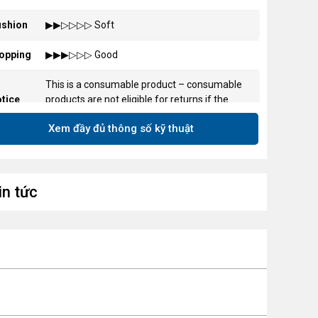
shion
▶︎▶︎▷▷▷▷ Soft
opping
▶︎▶︎▶︎▷▷▷ Good
This is a consumable product – consumable
tice
products are not eligible for returns if the
packaging has been opened.
Xem đầy đủ thông số kỹ thuật
in tức