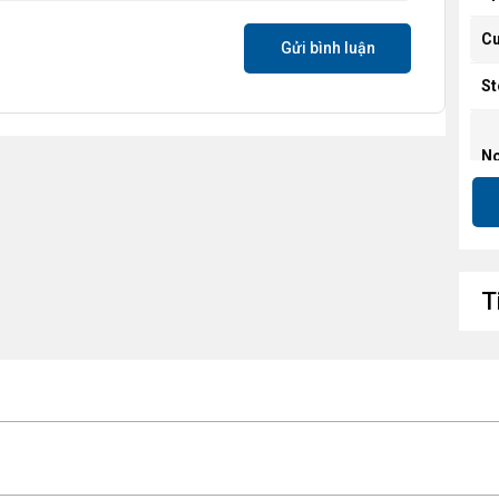
Cu
Gửi bình luận
St
No
T