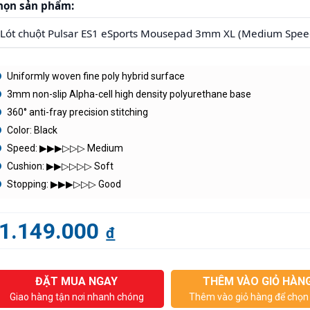
họn sản phẩm:
Uniformly woven fine poly hybrid surface
3mm non-slip Alpha-cell high density polyurethane base
360° anti-fray precision stitching
Color: Black
Speed: ▶︎▶︎▶︎▷▷▷ Medium
Cushion: ▶︎▶︎▷▷▷▷ Soft
Stopping: ▶︎▶︎▶︎▷▷▷ Good
1.149.000
đ
ĐẶT MUA NGAY
THÊM VÀO GIỎ HÀN
Giao hàng tận nơi nhanh chóng
Thêm vào giỏ hàng để chọn 