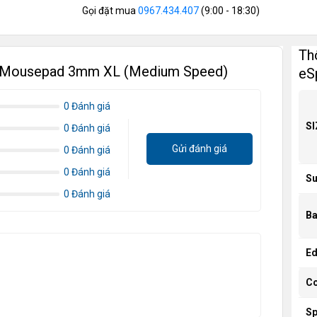
Gọi đặt mua
0967.434.407
(9:00 - 18:30)
Th
ts Mousepad 3mm XL (Medium Speed)
eS
0 Đánh giá
SI
0 Đánh giá
Gửi đánh giá
0 Đánh giá
0 Đánh giá
Su
0 Đánh giá
B
E
Co
S