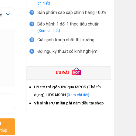
chi tiết)
Sản phẩm cao cấp chính hãng 100%
3
Bảo hành 1 đổi 1 theo tiêu chuẩn
4
(Xem chi tiết)
Giá cạnh tranh nhất thị trường
5
Đội ngũ kỹ thuật có kinh nghiệm
6
ƯU ĐÃI
Hỗ trợ
trả góp 0%
qua MPOS (Thẻ tín
dụng), HDSAISON
(Xem chi tiết)
Vệ sinh PC miễn phí
năm đầu tại shop
G
tiếp