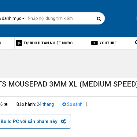
ả danh mục
C
TỰ BUILD TẢN NHIỆT NƯỚC
YOUTUBE
TS MOUSEPAD 3MM XL (MEDIUM SPEED
16
Bảo hành:
24 tháng
So sánh
Build PC với sản phẩm này