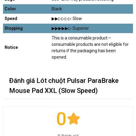
Color
Black
Speed
▶︎▶︎▷▷▷▷ Slow
Stopping
▶︎▶︎▶︎▶︎▶︎▷ Superior
This is a consumable product –
consumable products are not eligible for
Notice
returns if the packaging has been
opened.
Đánh giá Lót chuột Pulsar ParaBrake
Mouse Pad XXL (Slow Speed)
0