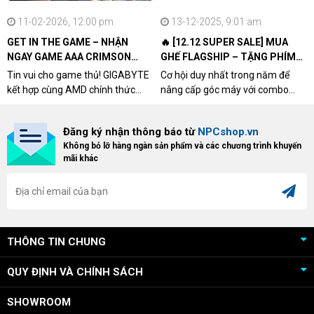
11-02-2026, 12:00 pm
13-12-2025, 9:01 am
GET IN THE GAME – NHẬN
🔥 [12.12 SUPER SALE] MUA
NGAY GAME AAA CRIMSON
GHẾ FLAGSHIP – TẶNG PHÍM
DESERT CÙNG GIGABYTE &
CƠ XỊN
Tin vui cho game thủ! GIGABYTE
Cơ hội duy nhất trong năm để
AMD
kết hợp cùng AMD chính thức
nâng cấp góc máy với combo
triển khai chương trình Game
"hủy diệt" từ NPCshop. Khi sở
Bundle Crimson Desert dành cho
hữu Cougar Armor Titan Pro –
Đăng ký nhận thông báo từ
NPCshop.vn
khách hàng sở hữu VGA Radeon
dòng ghế Gaming cao cấp nhất,
Không bỏ lỡ hàng ngàn sản phẩm và các chương trình khuyến
RX 9070 / RX 9070 XT.
bạn sẽ nhận ngay quà tặng trị giá
mãi khác
cao!
THÔNG TIN CHUNG
QUY ĐỊNH VÀ CHÍNH SÁCH
SHOWROOM