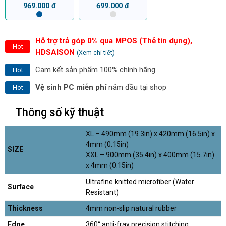
969.000 đ
699.000 đ
Hỗ trợ trả góp 0% qua MPOS (Thẻ tín dụng),
Hot
HDSAISON
(Xem chi tiết)
Cam kết sản phẩm 100% chính hãng
Hot
Vệ sinh PC miễn phí
năm đầu tại shop
Hot
Thông số kỹ thuật
XL – 490mm (19.3in) x 420mm (16.5in) x
4mm (0.15in)
SIZE
XXL – 900mm (35.4in) x 400mm (15.7in)
x 4mm (0.15in)
Ultrafine knitted microfiber (Water
Surface
Resistant)
Thickness
4mm non-slip natural rubber
Edge
360° anti-fray precision stitching