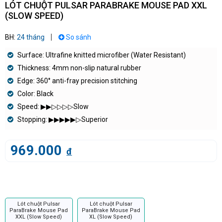
LÓT CHUỘT PULSAR PARABRAKE MOUSE PAD XXL
(SLOW SPEED)
BH:
24 tháng
So sánh
Surface: Ultrafine knitted microfiber (Water Resistant)
Thickness: 4mm non-slip natural rubber
Edge: 360° anti-fray precision stitching
Color: Black
Speed: ▶︎▶︎▷▷▷▷Slow
Stopping: ▶︎▶︎▶︎▶︎▶︎▷Superior
969.000
đ
Lót chuột Pulsar
Lót chuột Pulsar
ParaBrake Mouse Pad
ParaBrake Mouse Pad
XXL (Slow Speed)
XL (Slow Speed)