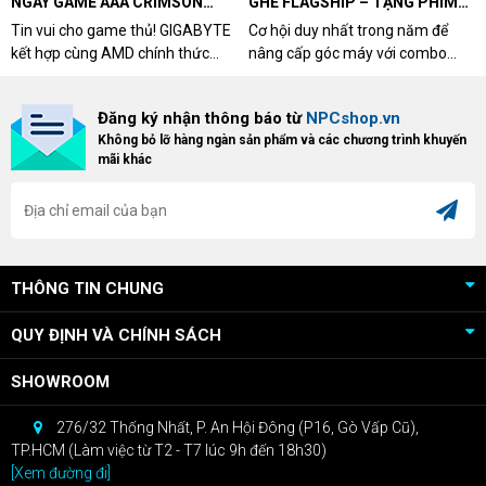
NGAY GAME AAA CRIMSON
GHẾ FLAGSHIP – TẶNG PHÍM
DESERT CÙNG GIGABYTE &
CƠ XỊN
Tin vui cho game thủ! GIGABYTE
Cơ hội duy nhất trong năm để
AMD
kết hợp cùng AMD chính thức
nâng cấp góc máy với combo
triển khai chương trình Game
"hủy diệt" từ NPCshop. Khi sở
Bundle Crimson Desert dành cho
hữu Cougar Armor Titan Pro –
Đăng ký nhận thông báo từ
NPCshop.vn
khách hàng sở hữu VGA Radeon
dòng ghế Gaming cao cấp nhất,
Không bỏ lỡ hàng ngàn sản phẩm và các chương trình khuyến
RX 9070 / RX 9070 XT.
bạn sẽ nhận ngay quà tặng trị giá
mãi khác
cao!
THÔNG TIN CHUNG
QUY ĐỊNH VÀ CHÍNH SÁCH
SHOWROOM
276/32 Thống Nhất, P. An Hội Đông (P16, Gò Vấp Cũ),
TP.HCM (Làm việc từ T2 - T7 lúc 9h đến 18h30)
[Xem đường đi]