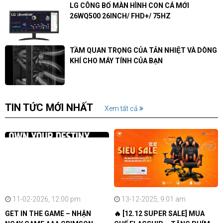
LG CÔNG BỐ MÀN HÌNH CON CÁ MỚI
26WQ500 26INCH/ FHD+/ 75HZ
TẦM QUAN TRỌNG CỦA TẢN NHIỆT VÀ DÒNG
KHÍ CHO MÁY TÍNH CỦA BẠN
TIN TỨC MỚI NHẤT
Xem tất cả
11-02-2026, 12:00 pm
13-12-2025, 9:01 am
GET IN THE GAME – NHẬN
🔥 [12.12 SUPER SALE] MUA