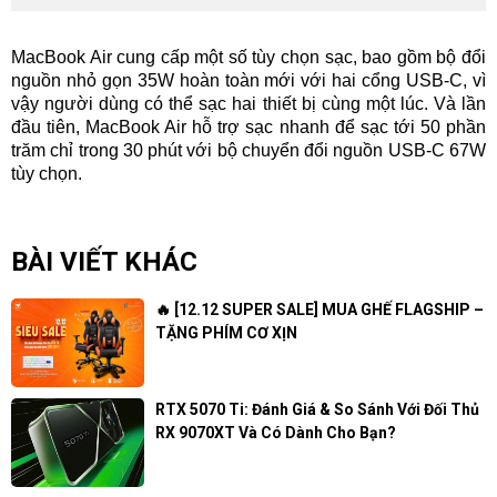
MacBook Air cung cấp một số tùy chọn sạc, bao gồm bộ đổi
nguồn nhỏ gọn 35W hoàn toàn mới với hai cổng USB-C, vì
vậy người dùng có thể sạc hai thiết bị cùng một lúc. Và lần
đầu tiên, MacBook Air hỗ trợ sạc nhanh để sạc tới 50 phần
trăm chỉ trong 30 phút với bộ chuyển đổi nguồn USB-C 67W
tùy chọn.
BÀI VIẾT KHÁC
🔥 [12.12 SUPER SALE] MUA GHẾ FLAGSHIP –
TẶNG PHÍM CƠ XỊN
RTX 5070 Ti: Đánh Giá & So Sánh Với Đối Thủ
RX 9070XT Và Có Dành Cho Bạn?