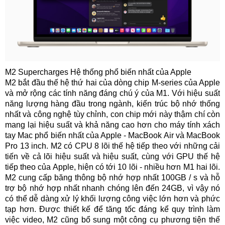
M2 Supercharges Hệ thống phổ biến nhất của Apple
M2 bắt đầu thế hệ thứ hai của dòng chip M-series của Apple
và mở rộng các tính năng đáng chú ý của M1. Với hiệu suất
năng lượng hàng đầu trong ngành, kiến ​​trúc bộ nhớ thống
nhất và công nghệ tùy chỉnh, con chip mới này thậm chí còn
mang lại hiệu suất và khả năng cao hơn cho máy tính xách
tay Mac phổ biến nhất của Apple - MacBook Air và MacBook
Pro 13 inch. M2 có CPU 8 lõi thế hệ tiếp theo với những cải
tiến về cả lõi hiệu suất và hiệu suất, cùng với GPU thế hệ
tiếp theo của Apple, hiện có tới 10 lõi - nhiều hơn M1 hai lõi.
M2 cung cấp băng thông bộ nhớ hợp nhất 100GB / s và hỗ
trợ bộ nhớ hợp nhất nhanh chóng lên đến 24GB, vì vậy nó
có thể dễ dàng xử lý khối lượng công việc lớn hơn và phức
tạp hơn. Được thiết kế để tăng tốc đáng kể quy trình làm
việc video, M2 cũng bổ sung một công cụ phương tiện thế