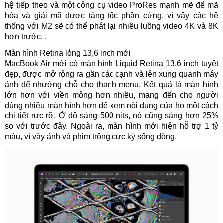
hệ tiếp theo và một công cụ video ProRes mạnh mẽ để mã
hóa và giải mã được tăng tốc phần cứng, vì vậy các hệ
thống với M2 sẽ có thể phát lại nhiều luồng video 4K và 8K
hơn trước. .
Màn hình Retina lỏng 13,6 inch mới
MacBook Air mới có màn hình Liquid Retina 13,6 inch tuyệt
đẹp, được mở rộng ra gần các cạnh và lên xung quanh máy
ảnh để nhường chỗ cho thanh menu. Kết quả là màn hình
lớn hơn với viền mỏng hơn nhiều, mang đến cho người
dùng nhiều màn hình hơn để xem nội dung của họ một cách
chi tiết rực rỡ. Ở độ sáng 500 nits, nó cũng sáng hơn 25%
so với trước đây. Ngoài ra, màn hình mới hiện hỗ trợ 1 tỷ
màu, vì vậy ảnh và phim trông cực kỳ sống động.