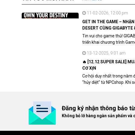
11-02-2026, 12:00 pm
GET IN THE GAME – NHẬ
DESERT CÙNG GIGABYTE 
Tin vui cho game thủ! GIGA
triển khai chương trình Ga
khách hàng sở hữu VGA Rad
13-12-2025, 9:01 am
🔥 [12.12 SUPER SALE] M
CƠ XỊN
Cơ hội duy nhất trong năm 
"hủy diệt" từ NPCshop. Khi 
dòng ghế Gaming cao cấp nh
giá cao!
Đăng ký nhận thông báo t
Không bỏ lỡ hàng ngàn sản phẩm và 