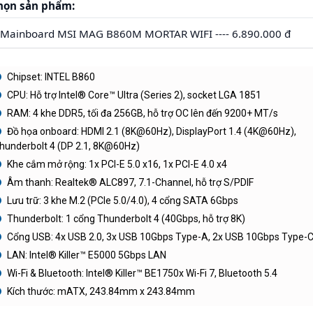
họn sản phẩm:
Chipset: INTEL B860
CPU: Hỗ trợ Intel® Core™ Ultra (Series 2), socket LGA 1851
RAM: 4 khe DDR5, tối đa 256GB, hỗ trợ OC lên đến 9200+ MT/s
Đồ họa onboard: HDMI 2.1 (8K@60Hz), DisplayPort 1.4 (4K@60Hz),
hunderbolt 4 (DP 2.1, 8K@60Hz)
Khe cắm mở rộng: 1x PCI-E 5.0 x16, 1x PCI-E 4.0 x4
Âm thanh: Realtek® ALC897, 7.1-Channel, hỗ trợ S/PDIF
Lưu trữ: 3 khe M.2 (PCIe 5.0/4.0), 4 cổng SATA 6Gbps
Thunderbolt: 1 cổng Thunderbolt 4 (40Gbps, hỗ trợ 8K)
Cổng USB: 4x USB 2.0, 3x USB 10Gbps Type-A, 2x USB 10Gbps Type-
LAN: Intel® Killer™ E5000 5Gbps LAN
Wi-Fi & Bluetooth: Intel® Killer™ BE1750x Wi-Fi 7, Bluetooth 5.4
Kích thước: mATX, 243.84mm x 243.84mm