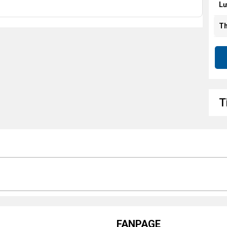
Lư
Th
C
L
Wi
T
Bl
Kí
FANPAGE