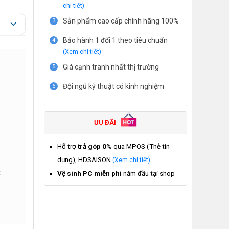
chi tiết)
Sản phẩm cao cấp chính hãng 100%
3
Bảo hành 1 đổi 1 theo tiêu chuẩn
4
(Xem chi tiết)
Giá cạnh tranh nhất thị trường
5
Đội ngũ kỹ thuật có kinh nghiệm
6
ƯU ĐÃI
Hỗ trợ
trả góp 0%
qua MPOS (Thẻ tín
dụng), HDSAISON
(Xem chi tiết)
C
Vệ sinh PC miễn phí
năm đầu tại shop