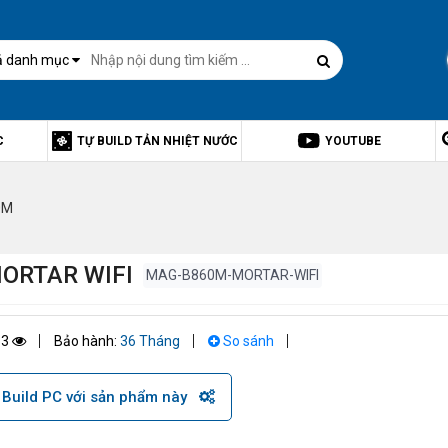
ả danh mục
C
TỰ BUILD TẢN NHIỆT NƯỚC
YOUTUBE
0M
ORTAR WIFI
MAG-B860M-MORTAR-WIFI
33
Bảo hành:
36 Tháng
So sánh
Build PC với sản phẩm này