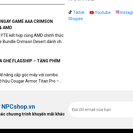
Tiktok
Youtube
Instag
Shopee
N NGAY GAME AAA CRIMSON
& AMD
BYTE kết hợp cùng AMD chính thức
me Bundle Crimson Desert dành cho
eon RX 9070 / RX 9070 XT.
UA GHẾ FLAGSHIP – TẶNG PHÍM
để nâng cấp góc máy với combo
sở hữu Cougar Armor Titan Pro –
ất, bạn sẽ nhận ngay quà tặng trị
ừ
NPCshop.vn
các chương trình khuyến mãi khác