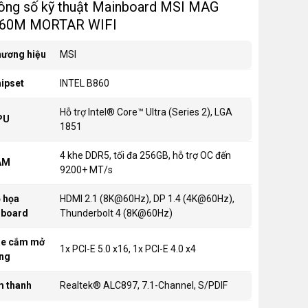
ông số kỹ thuật Mainboard MSI MAG
60M MORTAR WIFI
ương hiệu
MSI
ipset
INTEL B860
Hỗ trợ Intel® Core™ Ultra (Series 2), LGA
PU
1851
4 khe DDR5, tối đa 256GB, hỗ trợ OC đến
AM
9200+ MT/s
 họa
HDMI 2.1 (8K@60Hz), DP 1.4 (4K@60Hz),
nboard
Thunderbolt 4 (8K@60Hz)
he cắm mở
1x PCI-E 5.0 x16, 1x PCI-E 4.0 x4
ng
 thanh
Realtek® ALC897, 7.1-Channel, S/PDIF