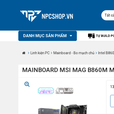
Tất c
DANH MỤC SẢN PHẨM
TỰ BUILD P
Linh kiện PC
Mainboard - Bo mạch chủ
Intel B86
MAINBOARD MSI MAG B860M M
1