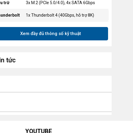
u trữ
3x M.2 (PCIe 5.0/4.0), 4x SATA 6Gbps
underbolt
1x Thunderbolt 4 (40Gbps, hỗ trợ 8K)
4x USB 2.0, 3x USB 10Gbps Type-A, 2x
ổng USB
Xem đầy đủ thông số kỹ thuật
USB 10Gbps Type-C
AN
Intel® Killer™ E5000 5Gbps LAN
-Fi &
in tức
Intel® Killer™ BE1750x Wi-Fi 7, Bluetooth
uetooth
5.4
ch thước
mATX, 243.84mm x 243.84mm
YOUTUBE