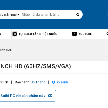
ả danh mục
C
TỰ BUILD TẢN NHIỆT NƯỚC
YOUTUBE
ình Dell
INCH HD (60HZ/5MS/VGA)
631
Bảo hành:
36 Tháng
So sánh
Build PC với sản phẩm này