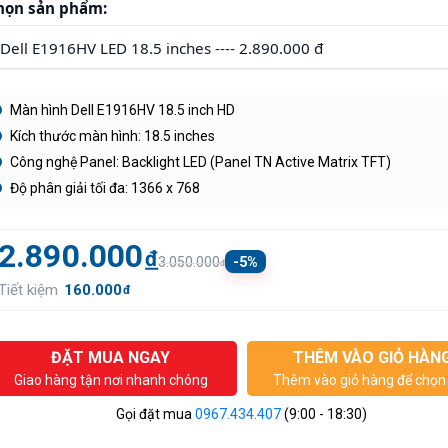
họn sản phẩm:
Màn hình Dell E1916HV 18.5 inch HD
Kích thước màn hình: 18.5 inches
Công nghệ Panel: Backlight LED (Panel TN Active Matrix TFT)
Độ phân giải tối đa: 1366 x 768
2.890.000
đ
-5%
3.050.000
đ
Tiết kiệm
160.000
đ
ĐẶT MUA NGAY
THÊM VÀO GIỎ HÀN
Giao hàng tận nơi nhanh chóng
Thêm vào giỏ hàng để chọn 
Gọi đặt mua
0967.434.407
(9:00 - 18:30)