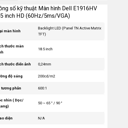
ông số kỹ thuật Màn hình Dell E1916HV
.5 inch HD (60Hz/5ms/VGA)
Backlight LED (Panel TN Active Matrix
ại màn hình
TFT)
ch thước màn
18.5 inch
nh
ch thước điển ảnh
0,24mm
ờng độ sáng
200cd/m2
 tương phản
600:1
c nhìn ( Dọc/
50 ~ 65 ° / 90 °
ang)
ao diện
N/A