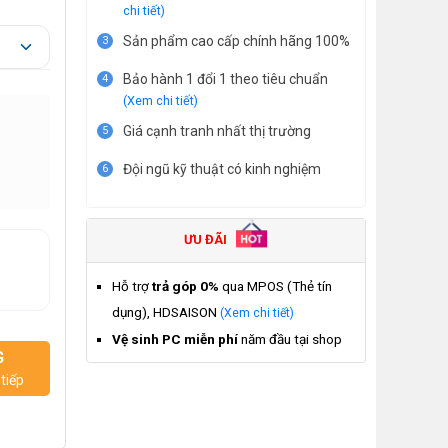
chi tiết)
Sản phẩm cao cấp chính hãng 100%
3
Bảo hành 1 đổi 1 theo tiêu chuẩn
4
(Xem chi tiết)
Giá cạnh tranh nhất thị trường
5
Đội ngũ kỹ thuật có kinh nghiệm
6
ƯU ĐÃI
Hỗ trợ
trả góp 0%
qua MPOS (Thẻ tín
dụng), HDSAISON
(Xem chi tiết)
Vệ sinh PC miễn phí
năm đầu tại shop
G
tiếp