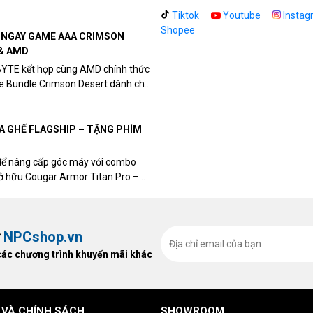
Tiktok
Youtube
Instag
Shopee
N NGAY GAME AAA CRIMSON
& AMD
BYTE kết hợp cùng AMD chính thức
me Bundle Crimson Desert dành cho
eon RX 9070 / RX 9070 XT.
UA GHẾ FLAGSHIP – TẶNG PHÍM
để nâng cấp góc máy với combo
sở hữu Cougar Armor Titan Pro –
ất, bạn sẽ nhận ngay quà tặng trị
ừ
NPCshop.vn
các chương trình khuyến mãi khác
 VÀ CHÍNH SÁCH
SHOWROOM