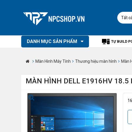
Tất c
DANH MỤC SẢN PHẨM
TỰ BUILD P
Màn Hình Máy Tính
Thương hiệu màn hình
Màn H
MÀN HÌNH DELL E1916HV 18.5 
1