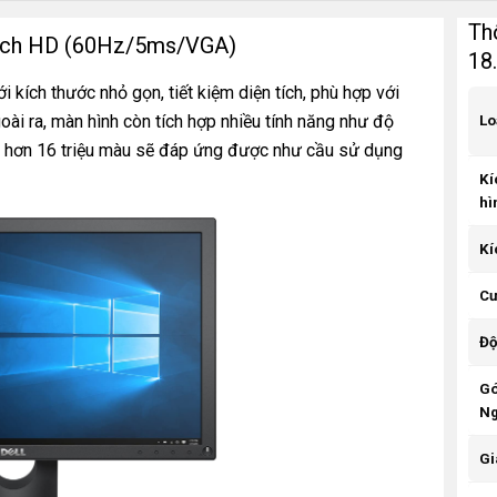
Th
 inch HD (60Hz/5ms/VGA)
18
kích thước nhỏ gọn, tiết kiệm diện tích, phù hợp với
ài ra, màn hình còn tích hợp nhiều tính năng như độ
Lo
s, hơn 16 triệu màu sẽ đáp ứng được như cầu sử dụng
Kí
hì
Kí
Cư
Độ
Gó
Ng
Gi