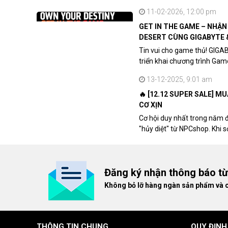
11-02-2026, 12:00 pm
Zalo:
https://npcshop.vn/zalo
Facebook:
https://npcshop.vn/facebook
GET IN THE GAME – NHẬ
DESERT CÙNG GIGABYTE 
Tin vui cho game thủ! GIGA
triển khai chương trình Ga
khách hàng sở hữu VGA Rad
13-12-2025, 9:01 am
🔥 [12.12 SUPER SALE] M
CƠ XỊN
Cơ hội duy nhất trong năm 
"hủy diệt" từ NPCshop. Khi 
dòng ghế Gaming cao cấp nh
giá cao!
Đăng ký nhận thông báo t
Không bỏ lỡ hàng ngàn sản phẩm và 
THÔNG TIN CHUNG
QUY ĐỊNH