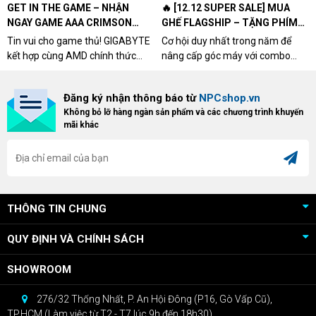
GET IN THE GAME – NHẬN
🔥 [12.12 SUPER SALE] MUA
NGAY GAME AAA CRIMSON
GHẾ FLAGSHIP – TẶNG PHÍM
DESERT CÙNG GIGABYTE &
CƠ XỊN
Tin vui cho game thủ! GIGABYTE
Cơ hội duy nhất trong năm để
AMD
kết hợp cùng AMD chính thức
nâng cấp góc máy với combo
triển khai chương trình Game
"hủy diệt" từ NPCshop. Khi sở
Bundle Crimson Desert dành cho
hữu Cougar Armor Titan Pro –
Đăng ký nhận thông báo từ
NPCshop.vn
khách hàng sở hữu VGA Radeon
dòng ghế Gaming cao cấp nhất,
Không bỏ lỡ hàng ngàn sản phẩm và các chương trình khuyến
RX 9070 / RX 9070 XT.
bạn sẽ nhận ngay quà tặng trị giá
mãi khác
cao!
THÔNG TIN CHUNG
QUY ĐỊNH VÀ CHÍNH SÁCH
SHOWROOM
276/32 Thống Nhất, P. An Hội Đông (P16, Gò Vấp Cũ),
TP.HCM (Làm việc từ T2 - T7 lúc 9h đến 18h30)