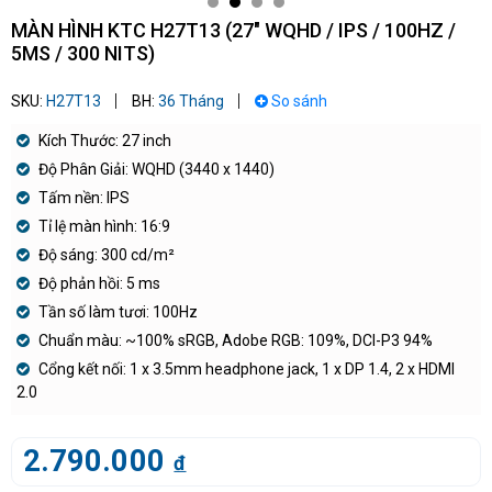
MÀN HÌNH KTC H27T13 (27" WQHD / IPS / 100HZ /
5MS / 300 NITS)
SKU:
H27T13
BH:
36 Tháng
So sánh
Kích Thước: 27 inch
Độ Phân Giải: WQHD (3440 x 1440)
Tấm nền: IPS
Tỉ lệ màn hình: 16:9
Độ sáng: 300 cd/m²
Độ phản hồi: 5 ms
Tần số làm tươi: 100Hz
Chuẩn màu: ~100% sRGB, Adobe RGB: 109%, DCI-P3 94%
Cổng kết nối: 1 x 3.5mm headphone jack, 1 x DP 1.4, 2 x HDMI
2.0
2.790.000
đ