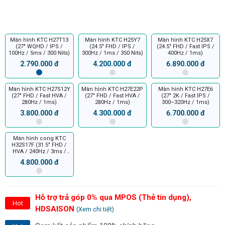
Màn hình KTC H27T13
Màn hình KTC H25Y7
Màn hình KTC H25X7
(27" WQHD / IPS /
(24.5" FHD / IPS /
(24.5" FHD / Fast IPS /
100Hz / 5ms / 300 Nits)
300Hz / 1ms / 350 Nits)
400Hz / 1ms)
2.790.000 đ
4.200.000 đ
6.890.000 đ
Màn hình KTC H27S12Y
Màn hình KTC H27E22P
Màn hình KTC H27E6
(27" FHD / Fast HVA /
(27" FHD / Fast HVA /
(27" 2K / Fast IPS /
280Hz / 1ms)
280Hz / 1ms)
300–320Hz / 1ms)
3.800.000 đ
4.300.000 đ
6.700.000 đ
Màn hình cong KTC
H32S17F (31.5" FHD /
HVA / 240Hz / 3ms /
350 Nits)
4.800.000 đ
Hỗ trợ trả góp 0% qua MPOS (Thẻ tín dụng),
Hot
HDSAISON
(Xem chi tiết)