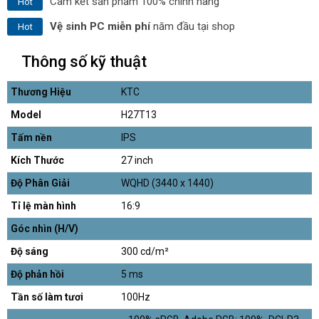
Cam kết sản phẩm 100% chính hãng
Hot
Vệ sinh PC miễn phí
năm đầu tại shop
Hot
Thông số kỹ thuật
Thương Hiệu
KTC
Model
H27T13
Tấm nền
IPS
Kích Thước
27 inch
Độ Phân Giải
WQHD (3440 x 1440)
Tỉ lệ màn hình
16:9
Góc nhìn (H/V)
Độ sáng
300 cd/m²
Độ phản hồi
5 ms
Tần số làm tươi
100Hz