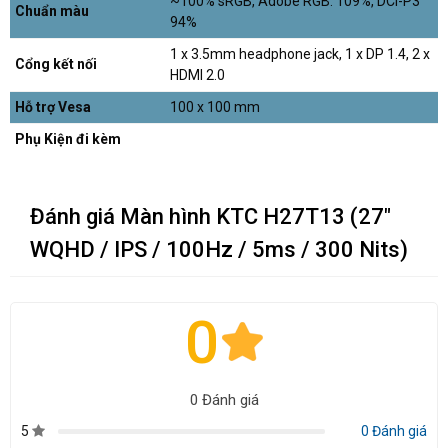
~100% sRGB, Adobe RGB: 109%, DCI-P3
Chuẩn màu
94%
1 x 3.5mm headphone jack, 1 x DP 1.4, 2 x
Cổng kết nối
HDMI 2.0
Hỗ trợ Vesa
100 x 100 mm
Phụ Kiện đi kèm
Đánh giá Màn hình KTC H27T13 (27"
WQHD / IPS / 100Hz / 5ms / 300 Nits)
0
0 Đánh giá
5
0 Đánh giá