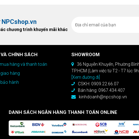
ất, bạn sẽ nhận ngay quà tặng trị
ừ
NPCshop.vn
các chương trình khuyến mãi khác
 VÀ CHÍNH SÁCH
SHOWROOM
mua hàng và thanh toán
36 Nguyễn Khuyến, Phường Bìn
TP.HCM (Làm việc từ T2 - T7 lúc 9
 giao hàng
[Xem đường đi]
 bảo hành
CSKH: 0909.22.66.07
Bán hàng: 0967.434.407
kinhdoanh@npcshop.vn
DANH SÁCH NGÂN HÀNG THANH TOÁN ONLINE