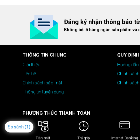
dòng ghế Gaming cao cấp nh
giá cao!
Đăng ký nhận thông báo t
Không bỏ lỡ hàng ngàn sản phẩm và 
THÔNG TIN CHUNG
QUY ĐỊNH
Giới thiệu
Hướng dẫn 
Liên hệ
Chính sách
Chính sách bảo mật
Chính sách
Thông tin tuyển dụng
PHƯƠNG THỨC THANH TOÁN
So sánh
(1)
Tiền mặt
Trả góp
Internet Banking