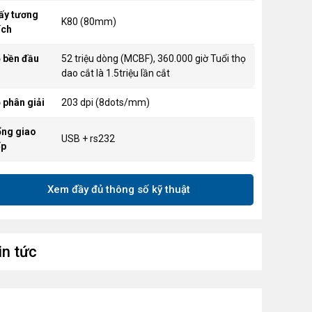
ấy tương
K80 (80mm)
ích
 bền đầu
52 triệu dòng (MCBF), 360.000 giờ Tuổi thọ
dao cắt là 1.5triệu lần cắt
 phân giải
203 dpi (8dots/mm)
ng giao
USB + rs232
ếp
Cắt giấy sát phần in giúp tiết kiệm 30% giấy
nh năng
Xem đầy đủ thông số kỹ thuật
Các bo mạch được lắp nguợc để chống
ác
nước
ọng lượng
~ 1.7 kg
in tức
ch thước
5.67” x 7.44” x 5.71” (W x D x H) (144 x 189
n ngoài:
x 145 mm)