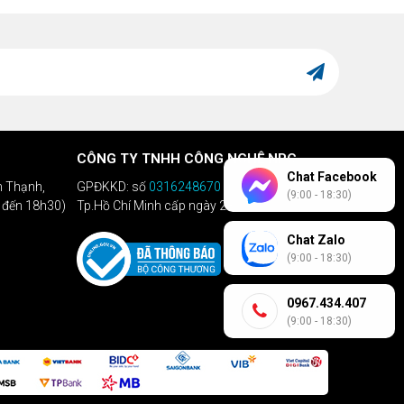
CÔNG TY TNHH CÔNG NGHỆ NPC
Chat Facebook
h Thạnh,
GPĐKKD: số
0316248670
do Sở KHĐT
(9:00 - 18:30)
h đến 18h30)
Tp.Hồ Chí Minh cấp ngày 28/04/2020
Chat Zalo
(9:00 - 18:30)
0967.434.407
(9:00 - 18:30)