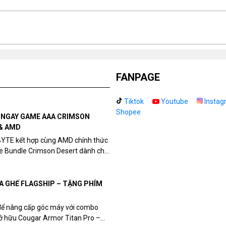
FANPAGE
Tiktok
Youtube
Instag
Shopee
N NGAY GAME AAA CRIMSON
& AMD
BYTE kết hợp cùng AMD chính thức
me Bundle Crimson Desert dành cho
eon RX 9070 / RX 9070 XT.
UA GHẾ FLAGSHIP – TẶNG PHÍM
để nâng cấp góc máy với combo
sở hữu Cougar Armor Titan Pro –