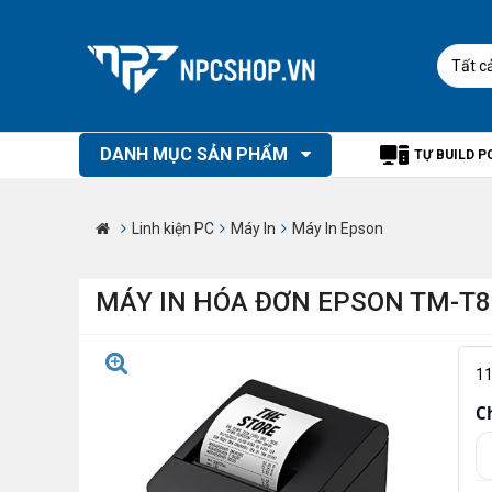
Tất c
DANH MỤC SẢN PHẨM
TỰ BUILD P
Linh kiện PC
Máy In
Máy In Epson
MÁY IN HÓA ĐƠN EPSON TM-T82 
1
C