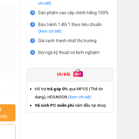
chi tiết)
Sản phẩm cao cấp chính hãng 100%
3
Bảo hành 1 đổi 1 theo tiêu chuẩn
4
(Xem chi tiết)
Giá cạnh tranh nhất thị trường
5
Đội ngũ kỹ thuật có kinh nghiệm
6
ƯU ĐÃI
Hỗ trợ
trả góp 0%
qua MPOS (Thẻ tín
dụng), HDSAISON
(Xem chi tiết)
Vệ sinh PC miễn phí
năm đầu tại shop
G
tiếp