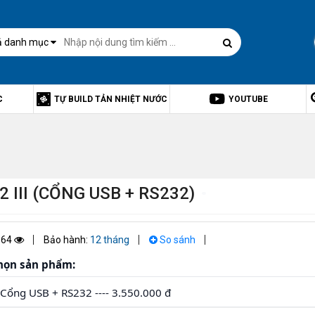
ả danh mục
C
TỰ BUILD TẢN NHIỆT NƯỚC
YOUTUBE
III (CỔNG USB + RS232)
164
Bảo hành:
12 tháng
So sánh
họn sản phẩm: