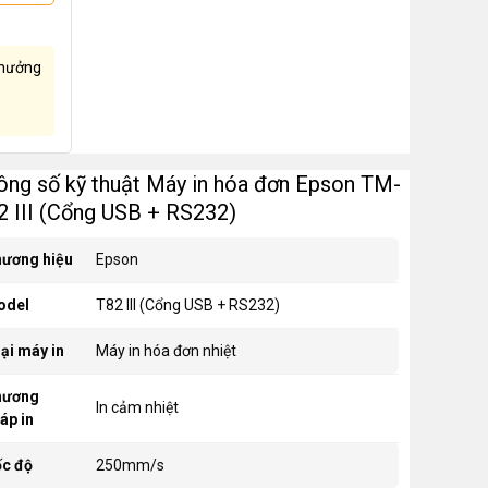
hưởng
ông số kỹ thuật Máy in hóa đơn Epson TM-
2 III (Cổng USB + RS232)
ương hiệu
Epson
odel
T82 III (Cổng USB + RS232)
ại máy in
Máy in hóa đơn nhiệt
hương
In cảm nhiệt
áp in
c độ
250mm/s