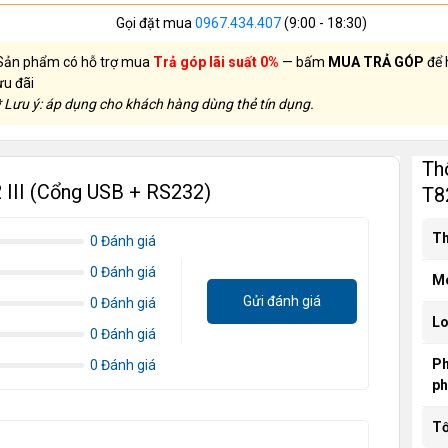
Gọi đặt mua
0967.434.407
(9:00 - 18:30)
Sản phẩm có hỗ trợ mua
Trả góp lãi suất 0%
— bấm
MUA TRẢ GÓP
để 
ưu đãi
* Lưu ý: áp dụng cho khách hàng dùng thẻ tín dụng.
Th
 III (Cổng USB + RS232)
T8
Th
0 Đánh giá
0 Đánh giá
M
Gửi đánh giá
0 Đánh giá
Lo
0 Đánh giá
P
0 Đánh giá
ph
Tố