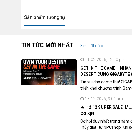
Sản phẩm tương tự
TIN TỨC MỚI NHẤT
Xem tất cả
11-02-2026, 12:00 pm
GET IN THE GAME – NHẬ
DESERT CÙNG GIGABYTE 
Tin vui cho game thủ! GIGA
triển khai chương trình Ga
khách hàng sở hữu VGA Rad
13-12-2025, 9:01 am
🔥 [12.12 SUPER SALE] M
CƠ XỊN
Cơ hội duy nhất trong năm 
"hủy diệt" từ NPCshop. Khi 