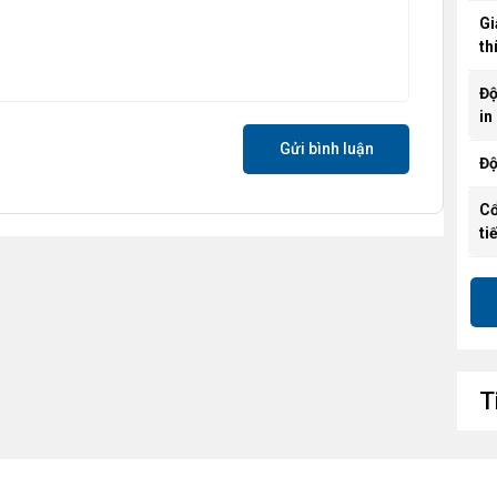
Gi
th
Độ
in
Gửi bình luận
Độ
Cổ
ti
Tí
kh
Tr
T
Kí
bê