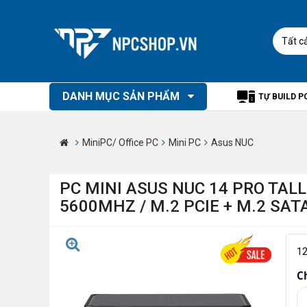
Tất c
DANH MỤC SẢN PHẨM
TỰ BUILD P
MiniPC/ Office PC
Mini PC
Asus NUC
PC MINI ASUS NUC 14 PRO TALL
5600MHZ / M.2 PCIE + M.2 SATA
1
C