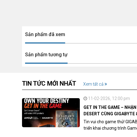
Sản phẩm đã xem
Sản phẩm tương tự
TIN TỨC MỚI NHẤT
Xem tất cả
11-02-2026, 12:00 pm
GET IN THE GAME – NHẬ
DESERT CÙNG GIGABYTE 
Tin vui cho game thủ! GIGA
triển khai chương trình Ga
khách hàng sở hữu VGA Rad