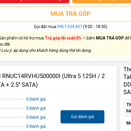
MUA TRẢ GÓP
Gọi đặt mua
0967.434.407
(9:00 - 18:30)
Sản phẩm có hỗ trợ mua
Trả góp lãi suất 0%
— bấm
MUA TRẢ GÓP
để 
ưu đãi
* Lưu ý: áp dụng cho khách hàng dùng thẻ tín dụng.
Th
ll RNUC14RVHU500000I (Ultra 5 125H / 2
Ta
DD
A + 2.5" SATA)
SA
0 Đánh giá
T
0 Đánh giá
hi
Gửi đánh giá
0 Đánh giá
M
0 Đánh giá