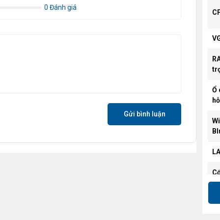
0 Đánh giá
C
V
R
tr
Ổ 
hỗ
Gửi bình luận
Wi
Bl
L
C
tr
Cổ