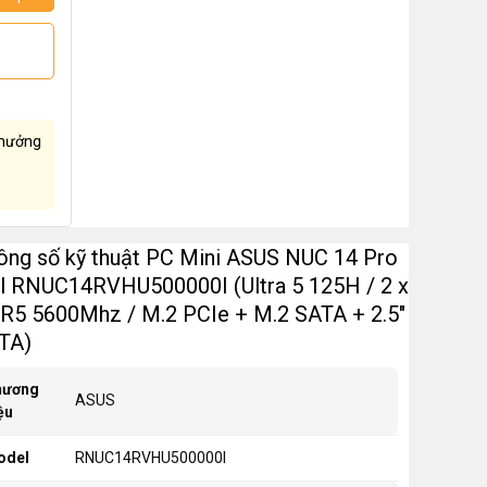
hưởng
ông số kỹ thuật PC Mini ASUS NUC 14 Pro
ll RNUC14RVHU500000I (Ultra 5 125H / 2 x
R5 5600Mhz / M.2 PCIe + M.2 SATA + 2.5"
TA)
hương
ASUS
ệu
odel
RNUC14RVHU500000I