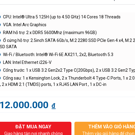
CPU: Intel® Ultra 5 125H (up to 4.50 GHz) 14 Cores 18 Threads
VGA: Intel Arc Graphics
RAM hỗ trợ: 2 x DDR5 5600Mhz (maximum 96GB)
Ổ cứng hỗ trợ: 2.5inch SATA 6Gb/s, M.2 2280 SSD PCIe Gen 4 x4, M.2 
SD SATA
Wi-Fi / Bluetooth: Intel® Wi-Fi 6E AX211, 2x2, Bluetooth 5.3
LAN: Intel Ethernet i226-V
Cổng trước: 1 x USB 3.2 Gen2x2 Type C(20Gbps), 2 x USB 3.2 Gen2 Ty
Cổng sau: 1 x Kensington Lock, 2 x Thunderbolt 4 Type-C Ports, 1 x 2.
, 2 x HDMI 2.1 (TMDS) ports, 1 x RJ45 LAN Port , 1 x DC-in
12.000.000
đ
ĐẶT MUA NGAY
THÊM VÀO GIỎ HÀN
Giao hàng tận nơi nhanh chóng
Thêm vào giỏ hàng để chọn 