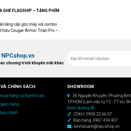
UA GHẾ FLAGSHIP – TẶNG PHÍM
để nâng cấp góc máy với combo
sở hữu Cougar Armor Titan Pro –
ất, bạn sẽ nhận ngay quà tặng trị
ừ
NPCshop.vn
các chương trình khuyến mãi khác
 VÀ CHÍNH SÁCH
SHOWROOM
mua hàng và thanh toán
36 Nguyễn Khuyến, Phường Bìn
TP.HCM (Làm việc từ T2 - T7 lúc 9
 giao hàng
[Xem đường đi]
 bảo hành
CSKH: 0909.22.66.07
Bán hàng: 0967.434.407
kinhdoanh@npcshop.vn