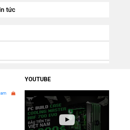
LAN, 1 x DC-in
in tức
ch
ước /
Mini PC (Tall)
ểu
YOUTUBE
ram