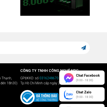
CÔNG TY TNHH CÔNG NGHỆ NPC
Chat Facebook
h Thạnh,
GPĐKKD: số
0316248670
do Sở KHĐT
(9:00 - 18:30)
h đến 18h30)
Tp.Hồ Chí Minh cấp ngày 28/04/2020
Chat Zalo
(9:00 - 18:30)