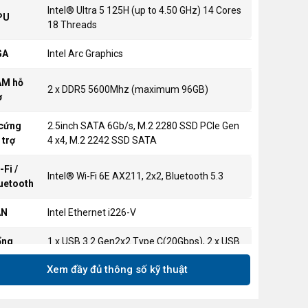
Intel® Ultra 5 125H (up to 4.50 GHz) 14 Cores
PU
18 Threads
GA
Intel Arc Graphics
AM hỗ
2 x DDR5 5600Mhz (maximum 96GB)
ợ
cứng
2.5inch SATA 6Gb/s, M.2 2280 SSD PCIe Gen
 trợ
4 x4, M.2 2242 SSD SATA
-Fi /
Intel® Wi-Fi 6E AX211, 2x2, Bluetooth 5.3
uetooth
AN
Intel Ethernet i226-V
ổng
1 x USB 3.2 Gen2x2 Type C(20Gbps), 2 x USB
ước
3.2 Gen2 Type A
Xem đầy đủ thông số kỹ thuật
1 x Kensington Lock, 2 x Thunderbolt 4 Type-
ng sau
C Ports, 1 x 2.0 Type-A, 2 x HDMI 2.1, 1 x RJ45