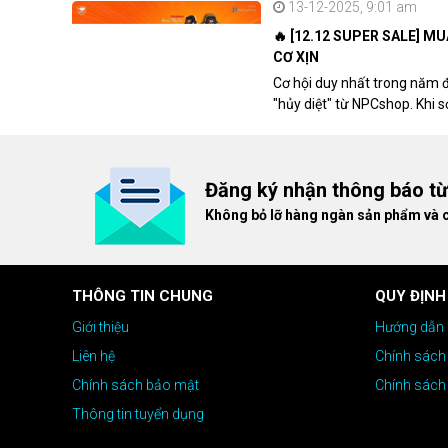
13-12-2025, 9:01 am
🔥 [12.12 SUPER SALE] M
CƠ XỊN
Cơ hội duy nhất trong năm 
"hủy diệt" từ NPCshop. Khi 
dòng ghế Gaming cao cấp nh
giá cao!
Đăng ký nhận thông báo t
Không bỏ lỡ hàng ngàn sản phẩm và 
THÔNG TIN CHUNG
QUY ĐỊNH
Giới thiệu
Hướng dẫn 
Liên hệ
Chính sách
Chính sách bảo mật
Chính sách
Thông tin tuyển dụng