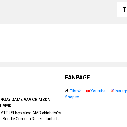
T
Kí
th
Ki
FANPAGE
Tiktok
Youtube
Instag
Shopee
N NGAY GAME AAA CRIMSON
& AMD
BYTE kết hợp cùng AMD chính thức
me Bundle Crimson Desert dành cho
eon RX 9070 / RX 9070 XT.