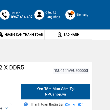
Đăng ký
Hotline
0
Giỏ hàng
0967.434.407
Đăng nhập
HƯỚNG DẪN THANH TOÁN
BẢO HÀNH
2 X DDR5
RNUC14RVHU500000I
Yên Tâm Mua Sắm Tại
NPCshop.vn
Thanh toán thuận tiện
1
(Xem chi tiết)