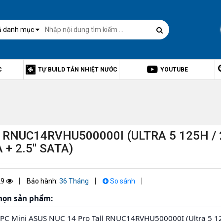
ả danh mục
C
TỰ BUILD TẢN NHIỆT NƯỚC
YOUTUBE
 RNUC14RVHU500000I (ULTRA 5 125H / 
 + 2.5" SATA)
29
Bảo hành:
36 Tháng
So sánh
họn sản phẩm: