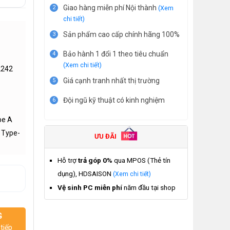
Giao hàng miễn phí Nội thành
2
(Xem
chi tiết)
Sản phẩm cao cấp chính hãng 100%
3
Bảo hành 1 đổi 1 theo tiêu chuẩn
4
(Xem chi tiết)
2242
Giá cạnh tranh nhất thị trường
5
Đội ngũ kỹ thuật có kinh nghiệm
6
pe A
0 Type-
ƯU ĐÃI
Hỗ trợ
trả góp 0%
qua MPOS (Thẻ tín
dụng), HDSAISON
(Xem chi tiết)
Vệ sinh PC miễn phí
năm đầu tại shop
G
tiếp