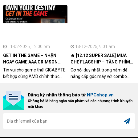
11-02-2026, 12:00 pm
13-12-2025, 9:01 am
GET IN THE GAME – NHẬN
🔥 [12.12 SUPER SALE] MUA
NGAY GAME AAA CRIMSON
GHẾ FLAGSHIP – TẶNG PHÍM
DESERT CÙNG GIGABYTE &
CƠ XỊN
Tin vui cho game thủ! GIGABYTE
Cơ hội duy nhất trong năm để
AMD
kết hợp cùng AMD chính thức
nâng cấp góc máy với combo
triển khai chương trình Game
"hủy diệt" từ NPCshop. Khi sở
Bundle Crimson Desert dành cho
hữu Cougar Armor Titan Pro –
Đăng ký nhận thông báo từ
NPCshop.vn
khách hàng sở hữu VGA Radeon
dòng ghế Gaming cao cấp nhất,
Không bỏ lỡ hàng ngàn sản phẩm và các chương trình khuyến
RX 9070 / RX 9070 XT.
bạn sẽ nhận ngay quà tặng trị giá
mãi khác
cao!