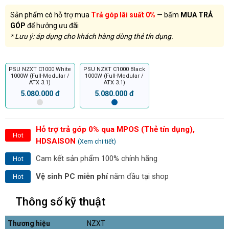
Sản phẩm có hỗ trợ mua
Trả góp lãi suất 0%
— bấm
MUA TRẢ
GÓP
để hưởng ưu đãi
* Lưu ý: áp dụng cho khách hàng dùng thẻ tín dụng.
PSU NZXT C1000 White
PSU NZXT C1000 Black
1000W (Full-Modular /
1000W (Full-Modular /
ATX 3.1)
ATX 3.1)
5.080.000 đ
5.080.000 đ
Hỗ trợ trả góp 0% qua MPOS (Thẻ tín dụng),
Hot
HDSAISON
(Xem chi tiết)
Cam kết sản phẩm 100% chính hãng
Hot
Vệ sinh PC miễn phí
năm đầu tại shop
Hot
Thông số kỹ thuật
Thương hiệu
NZXT