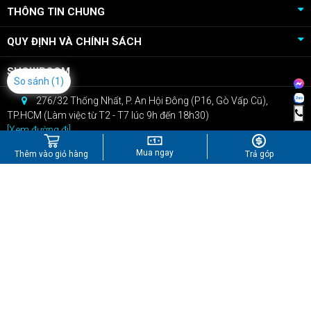
THÔNG TIN CHUNG
QUY ĐỊNH VÀ CHÍNH SÁCH
SHOWROOM
So sánh
(1)
276/32 Thống Nhất, P. An Hội Đông (P16, Gò Vấp Cũ),
TP.HCM (Làm việc từ T2 - T7 lúc 9h đến 18h30)
[Xem đường đi]
CSKH: 0909.22.66.07
Mua ngay
Thêm vào giỏ hàng
Trả góp
Bán hàng: 0967.434.407
kinhdoanh@npcshop.vn
Tiktok
Youtube
Instagram
Shopee
Công Ty TNHH Công Nghệ NPC
GPĐKKD: Số 0316248670 do Sở KHĐT Tp.Hồ Chí Minh cấp ngày
28/04/2020