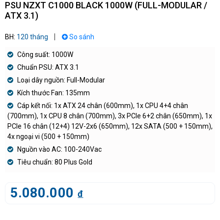
PSU NZXT C1000 BLACK 1000W (FULL-MODULAR /
ATX 3.1)
BH:
120 tháng
So sánh
Công suất: 1000W
Chuẩn PSU: ATX 3.1
Loại dây nguồn: Full-Modular
Kích thước Fan: 135mm
Cáp kết nối: 1x ATX 24 chân (600mm), 1x CPU 4+4 chân
(700mm), 1x CPU 8 chân (700mm), 3x PCIe 6+2 chân (650mm), 1x
PCIe 16 chân (12+4) 12V-2x6 (650mm), 12x SATA (500 + 150mm),
4x ngoại vi (500 + 150mm)
Nguồn vào AC: 100-240Vac
Tiêu chuẩn: 80 Plus Gold
5.080.000
đ