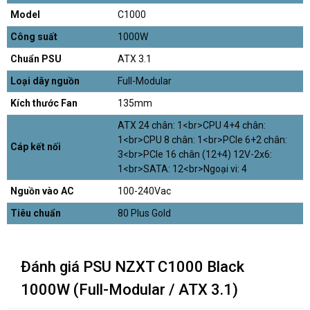
Model
C1000
Công suất
1000W
Chuẩn PSU
ATX 3.1
Loại dây nguồn
Full-Modular
Kích thước Fan
135mm
ATX 24 chân: 1<br>CPU 4+4 chân:
1<br>CPU 8 chân: 1<br>PCIe 6+2 chân:
Cáp kết nối
3<br>PCIe 16 chân (12+4) 12V-2x6:
1<br>SATA: 12<br>Ngoại vi: 4
Nguồn vào AC
100-240Vac
Tiêu chuẩn
80 Plus Gold
Đánh giá PSU NZXT C1000 Black
1000W (Full-Modular / ATX 3.1)