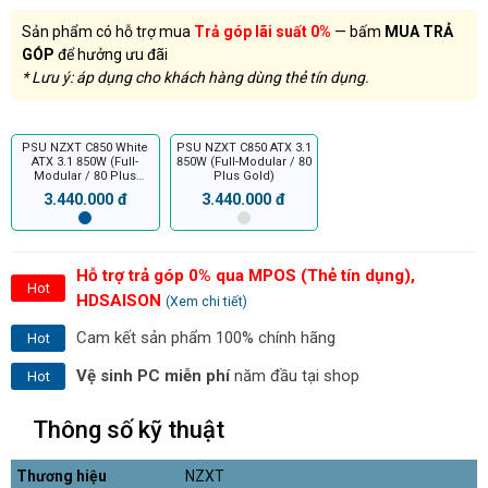
Sản phẩm có hỗ trợ mua
Trả góp lãi suất 0%
— bấm
MUA TRẢ
GÓP
để hưởng ưu đãi
* Lưu ý: áp dụng cho khách hàng dùng thẻ tín dụng.
PSU NZXT C850 White
PSU NZXT C850 ATX 3.1
ATX 3.1 850W (Full-
850W (Full-Modular / 80
Modular / 80 Plus
Plus Gold)
Gold)
3.440.000 đ
3.440.000 đ
Hỗ trợ trả góp 0% qua MPOS (Thẻ tín dụng),
Hot
HDSAISON
(Xem chi tiết)
Cam kết sản phẩm 100% chính hãng
Hot
Vệ sinh PC miễn phí
năm đầu tại shop
Hot
Thông số kỹ thuật
Thương hiệu
NZXT