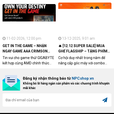
11-02-2026, 12:00 pm
13-12-2025, 9:01 am
GET IN THE GAME – NHẬN
🔥 [12.12 SUPER SALE] MUA
NGAY GAME AAA CRIMSON
GHẾ FLAGSHIP – TẶNG PHÍM
DESERT CÙNG GIGABYTE &
CƠ XỊN
Tin vui cho game thủ! GIGABYTE
Cơ hội duy nhất trong năm để
AMD
kết hợp cùng AMD chính thức
nâng cấp góc máy với combo
triển khai chương trình Game
"hủy diệt" từ NPCshop. Khi sở
Bundle Crimson Desert dành cho
hữu Cougar Armor Titan Pro –
Đăng ký nhận thông báo từ
NPCshop.vn
khách hàng sở hữu VGA Radeon
dòng ghế Gaming cao cấp nhất,
Không bỏ lỡ hàng ngàn sản phẩm và các chương trình khuyến
RX 9070 / RX 9070 XT.
bạn sẽ nhận ngay quà tặng trị giá
mãi khác
cao!