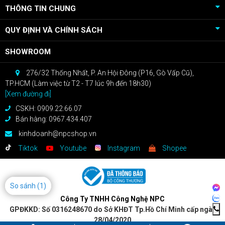
THÔNG TIN CHUNG
QUY ĐỊNH VÀ CHÍNH SÁCH
SHOWROOM
276/32 Thống Nhất, P. An Hội Đông (P16, Gò Vấp Cũ),
TP.HCM (Làm việc từ T2 - T7 lúc 9h đến 18h30)
[Xem đường đi]
CSKH: 0909.22.66.07
Bán hàng: 0967.434.407
kinhdoanh@npcshop.vn
Tiktok
Youtube
Instagram
Shopee
So sánh
(1)
Công Ty TNHH Công Nghệ NPC
GPĐKKD: Số 0316248670 do Sở KHĐT Tp.Hồ Chí Minh cấp ngày
28/04/2020