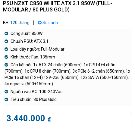
PSU NZXT C850 WHITE ATX 3.1 850W (FULL-
MODULAR / 80 PLUS GOLD)
BH:
120 tháng
So sánh
Công suất: 850W
Chuẩn PSU: ATX 3.1
Loại dây nguồn: Full-Modular
Kích thước Fan: 135mm
Cáp kết nối: 1x ATX 24 chân (600mm), 1x CPU 4+4 chân
(700mm), 1x CPU 8 chân (700mm), 3x PCIe 6+2 chân (650mm), 1x
PCIe 16 chân (12+4) 12V-2x6 (650mm), 12x SATA (500+150mm),
4x ngoại vi (500+150mm)
Nguồn vào AC: 100-240Vac
Tiêu chuẩn: 80 Plus Gold
3.440.000
đ