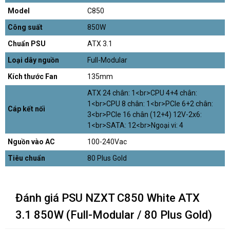
Model
C850
Công suất
850W
Chuẩn PSU
ATX 3.1
Loại dây nguồn
Full-Modular
Kích thước Fan
135mm
ATX 24 chân: 1<br>CPU 4+4 chân:
1<br>CPU 8 chân: 1<br>PCIe 6+2 chân:
Cáp kết nối
3<br>PCIe 16 chân (12+4) 12V-2x6:
1<br>SATA: 12<br>Ngoại vi: 4
Nguồn vào AC
100-240Vac
Tiêu chuẩn
80 Plus Gold
Đánh giá PSU NZXT C850 White ATX
3.1 850W (Full-Modular / 80 Plus Gold)