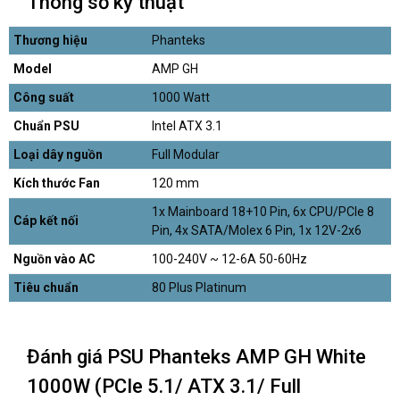
Thông số kỹ thuật
Thương hiệu
Phanteks
Model
AMP GH
Công suất
1000 Watt
Chuẩn PSU
Intel ATX 3.1
Loại dây nguồn
Full Modular
Kích thước Fan
120 mm
1x Mainboard 18+10 Pin, 6x CPU/PCIe 8
Cáp kết nối
Pin, 4x SATA/Molex 6 Pin, 1x 12V-2x6
Nguồn vào AC
100-240V ~ 12-6A 50-60Hz
Tiêu chuẩn
80 Plus Platinum
Đánh giá PSU Phanteks AMP GH White
1000W (PCIe 5.1/ ATX 3.1/ Full