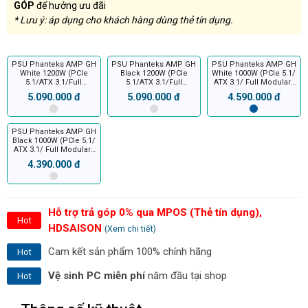
GÓP
để hưởng ưu đãi
* Lưu ý: áp dụng cho khách hàng dùng thẻ tín dụng.
PSU Phanteks AMP GH
PSU Phanteks AMP GH
PSU Phanteks AMP GH
White 1200W (PCIe
Black 1200W (PCIe
White 1000W (PCIe 5.1/
5.1/ATX 3.1/Full
5.1/ATX 3.1/Full
ATX 3.1/ Full Modular/
Modular/Platinum)
Modular/Platinum)
80 Plus Platinum)
5.090.000 đ
5.090.000 đ
4.590.000 đ
PSU Phanteks AMP GH
Black 1000W (PCIe 5.1/
ATX 3.1/ Full Modular/
80 Plus Platinum)
4.390.000 đ
Hỗ trợ trả góp 0% qua MPOS (Thẻ tín dụng),
Hot
HDSAISON
(Xem chi tiết)
Cam kết sản phẩm 100% chính hãng
Hot
Vệ sinh PC miễn phí
năm đầu tại shop
Hot