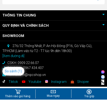
THÔNG TIN CHUNG
QUY ĐỊNH VÀ CHÍNH SÁCH
SHOWROOM
276/32 Thống Nhất, P. An Hội Đông (P16, Gò Vấp Cũ),
TP.HCM (Làm việc từ T2 - T7 lúc 9h đến 18h30)
[Xem đường đi]
CSKH: 0909.22.66.07
Bán hàng: 0967.434.407
So sánh
(1)
kinhdoanh@npcshop.vn
Tiktok
Youtube
Instagram
Shopee
Mua ngay
Thêm vào giỏ hàng
Trả góp
Công Ty TNHH Công Nghệ NPC