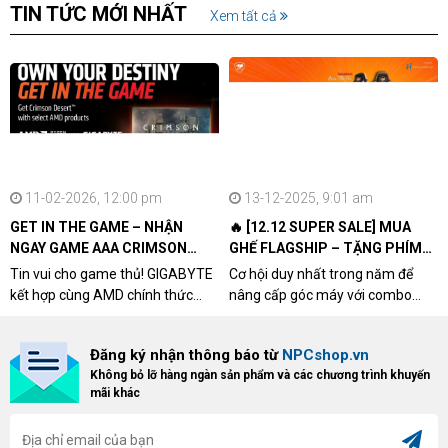
TIN TỨC MỚI NHẤT
Xem tất cả
11-02-2026, 12:00 pm
13-12-2025, 9:01 am
GET IN THE GAME – NHẬN
🔥 [12.12 SUPER SALE] MUA
NGAY GAME AAA CRIMSON
GHẾ FLAGSHIP – TẶNG PHÍM
DESERT CÙNG GIGABYTE &
CƠ XỊN
Tin vui cho game thủ! GIGABYTE
Cơ hội duy nhất trong năm để
AMD
kết hợp cùng AMD chính thức
nâng cấp góc máy với combo
triển khai chương trình Game
"hủy diệt" từ NPCshop. Khi sở
Bundle Crimson Desert dành cho
hữu Cougar Armor Titan Pro –
Đăng ký nhận thông báo từ
NPCshop.vn
khách hàng sở hữu VGA Radeon
dòng ghế Gaming cao cấp nhất,
Không bỏ lỡ hàng ngàn sản phẩm và các chương trình khuyến
RX 9070 / RX 9070 XT.
bạn sẽ nhận ngay quà tặng trị giá
mãi khác
cao!