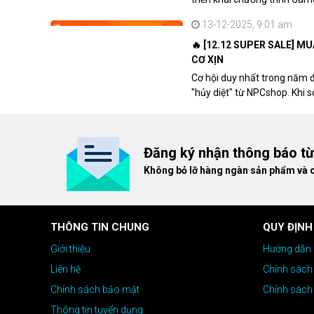
khách hàng sở hữu VGA Rad
13-12-2025, 9:01 am
🔥 [12.12 SUPER SALE] M
CƠ XỊN
Cơ hội duy nhất trong năm 
"hủy diệt" từ NPCshop. Khi 
dòng ghế Gaming cao cấp nh
giá cao!
Đăng ký nhận thông báo t
Không bỏ lỡ hàng ngàn sản phẩm và 
THÔNG TIN CHUNG
QUY ĐỊNH
Giới thiệu
Hướng dẫn 
Liên hệ
Chính sách
Chính sách bảo mật
Chính sách
Thông tin tuyển dụng