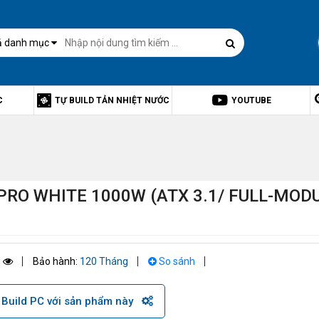
ả danh mục
C
TỰ BUILD TẢN NHIỆT NƯỚC
YOUTUBE
PRO WHITE 1000W (ATX 3.1/ FULL-MODU
5
Bảo hành:
120 Tháng
So sánh
Build PC với sản phẩm này