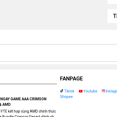
N
và
T
Ti
ch
FANPAGE
Tiktok
Youtube
Instag
Shopee
N NGAY GAME AAA CRIMSON
& AMD
BYTE kết hợp cùng AMD chính thức
me Bundle Crimson Desert dành cho