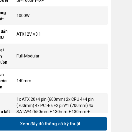
odel
SF-1000F14XP
ông
1000W
ất
huẩn
ATX12V V3.1
SU
ại
y
Full-Modular
guồn
ch
ước
140mm
n
1x ATX 20+4 pin (600mm) 2x CPU 4+4 pin
(700mm) 4x PCI-E 6+2 pin*1 (700mm) 4x
p kết
SATA*4 (550mm + 130mm + 130mm +
i
130mm) 4x Molex*4 (550mm + 150mm +
Xem đầy đủ thông số kỹ thuật
150mm + 150mm) 1x PCI-E 12+4 pin*1
(700mm)