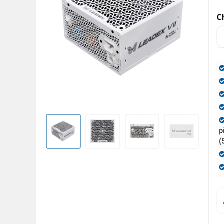
C
p
(