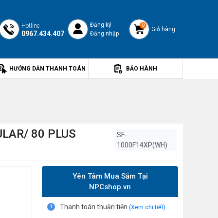
Đăng ký
Hotline
0
Giỏ hàng
0967.434.407
Đăng nhập
HƯỚNG DẪN THANH TOÁN
BẢO HÀNH
LAR/ 80 PLUS
SF-
1000F14XP(WH)
Yên Tâm Mua Sắm Tại
NPCshop.vn
Thanh toán thuận tiện
1
(Xem chi tiết)