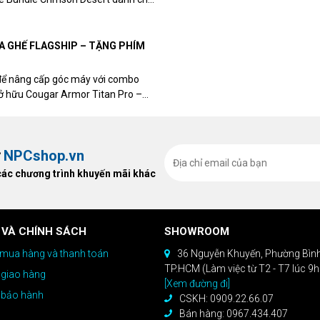
eon RX 9070 / RX 9070 XT.
UA GHẾ FLAGSHIP – TẶNG PHÍM
để nâng cấp góc máy với combo
sở hữu Cougar Armor Titan Pro –
ất, bạn sẽ nhận ngay quà tặng trị
ừ
NPCshop.vn
các chương trình khuyến mãi khác
 VÀ CHÍNH SÁCH
SHOWROOM
mua hàng và thanh toán
36 Nguyễn Khuyến, Phường Bìn
TP.HCM (Làm việc từ T2 - T7 lúc 9
 giao hàng
[Xem đường đi]
 bảo hành
CSKH: 0909.22.66.07
Bán hàng: 0967.434.407