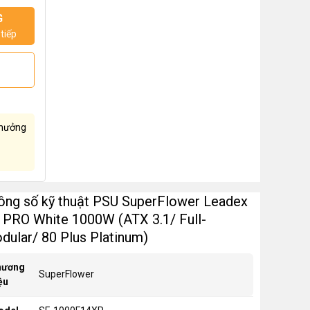
G
tiếp
hưởng
ông số kỹ thuật PSU SuperFlower Leadex
I PRO White 1000W (ATX 3.1/ Full-
dular/ 80 Plus Platinum)
hương
SuperFlower
ệu