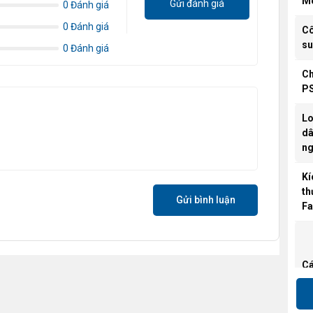
M
Gửi đánh giá
0 Đánh giá
0 Đánh giá
C
su
0 Đánh giá
C
P
Lo
dâ
n
Kí
th
Gửi bình luận
Fa
Cá
nố