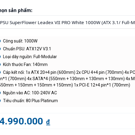
họn sản phẩm:
Công suất: 1000W
Chuẩn PSU: ATX12V V3.1
Loại dây nguồn: Full-Modular
Kích thước Fan: 140mm
Cáp kết nối: 1x ATX 20+4 pin (600mm) 2x CPU 4+4 pin (700mm) 4x PC
in*1 (700mm) 4x SATA*4 (550mm + 130mm + 130mm + 130mm) 4x M
550mm + 150mm + 150mm + 150mm) 1x PCI-E 12+4 pin*1 (700mm)
Nguồn vào AC: 100-240V AC
Tiêu chuẩn: 80 Plus Platinum
4.990.000
đ