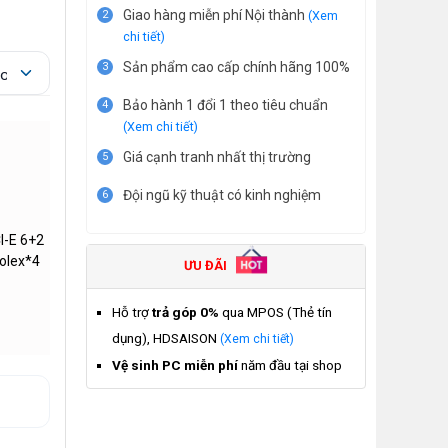
Giao hàng miễn phí Nội thành
2
(Xem
chi tiết)
Sản phẩm cao cấp chính hãng 100%
3
Bảo hành 1 đổi 1 theo tiêu chuẩn
4
(Xem chi tiết)
Giá cạnh tranh nhất thị trường
5
Đội ngũ kỹ thuật có kinh nghiệm
6
I-E 6+2
olex*4
ƯU ĐÃI
Hỗ trợ
trả góp 0%
qua MPOS (Thẻ tín
dụng), HDSAISON
(Xem chi tiết)
Vệ sinh PC miễn phí
năm đầu tại shop