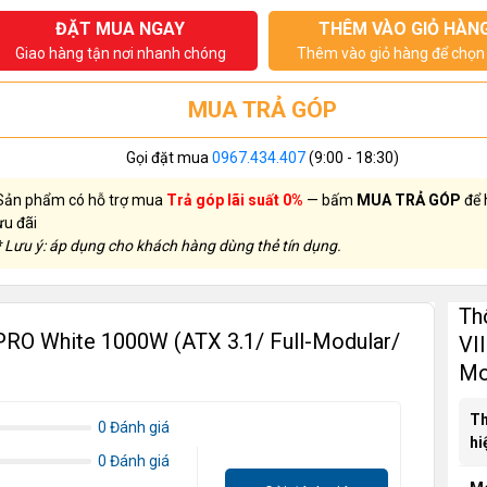
ĐẶT MUA NGAY
THÊM VÀO GIỎ HÀN
Giao hàng tận nơi nhanh chóng
Thêm vào giỏ hàng để chọn 
MUA TRẢ GÓP
Gọi đặt mua
0967.434.407
(9:00 - 18:30)
Sản phẩm có hỗ trợ mua
Trả góp lãi suất 0%
— bấm
MUA TRẢ GÓP
để 
ưu đãi
* Lưu ý: áp dụng cho khách hàng dùng thẻ tín dụng.
Th
PRO White 1000W (ATX 3.1/ Full-Modular/
VI
Mo
T
0 Đánh giá
hi
0 Đánh giá