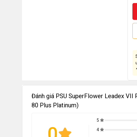
Đánh giá PSU SuperFlower Leadex VII 
80 Plus Platinum)
5
0
4