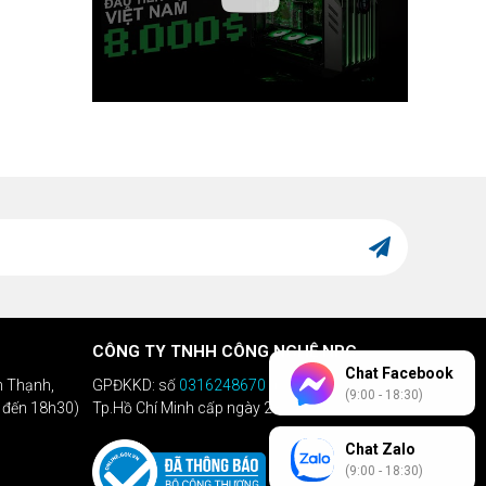
CÔNG TY TNHH CÔNG NGHỆ NPC
Chat Facebook
h Thạnh,
GPĐKKD: số
0316248670
do Sở KHĐT
(9:00 - 18:30)
h đến 18h30)
Tp.Hồ Chí Minh cấp ngày 28/04/2020
Chat Zalo
(9:00 - 18:30)