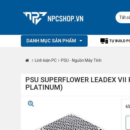
Tất c
DANH MỤC SẢN PHẨM
TỰ BUILD P
Linh kiện PC
PSU - Nguồn Máy Tính
PSU SUPERFLOWER LEADEX VII 
PLATINUM)
6