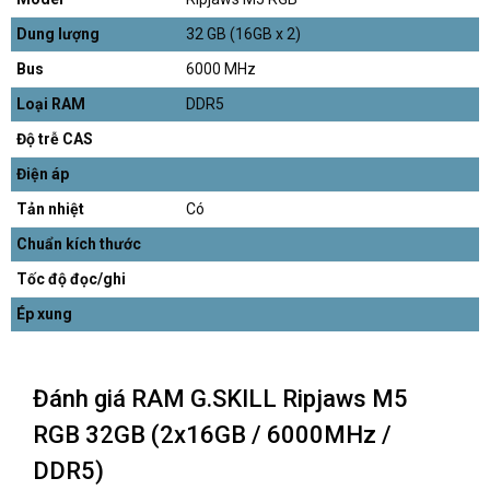
Dung lượng
32 GB (16GB x 2)
Bus
6000 MHz
Loại RAM
DDR5
Độ trễ CAS
Điện áp
Tản nhiệt
Có
Chuẩn kích thước
Tốc độ đọc/ghi
Ép xung
Đánh giá RAM G.SKILL Ripjaws M5
RGB 32GB (2x16GB / 6000MHz /
DDR5)