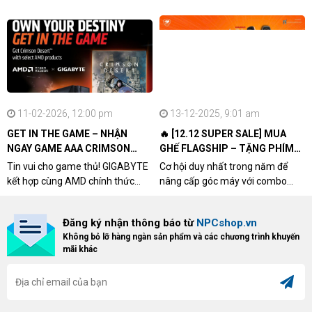
11-02-2026, 12:00 pm
13-12-2025, 9:01 am
GET IN THE GAME – NHẬN
🔥 [12.12 SUPER SALE] MUA
NGAY GAME AAA CRIMSON
GHẾ FLAGSHIP – TẶNG PHÍM
DESERT CÙNG GIGABYTE &
CƠ XỊN
Tin vui cho game thủ! GIGABYTE
Cơ hội duy nhất trong năm để
AMD
kết hợp cùng AMD chính thức
nâng cấp góc máy với combo
triển khai chương trình Game
"hủy diệt" từ NPCshop. Khi sở
Bundle Crimson Desert dành cho
hữu Cougar Armor Titan Pro –
Đăng ký nhận thông báo từ
NPCshop.vn
khách hàng sở hữu VGA Radeon
dòng ghế Gaming cao cấp nhất,
Không bỏ lỡ hàng ngàn sản phẩm và các chương trình khuyến
RX 9070 / RX 9070 XT.
bạn sẽ nhận ngay quà tặng trị giá
mãi khác
cao!