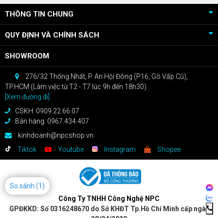
THÔNG TIN CHUNG
QUY ĐỊNH VÀ CHÍNH SÁCH
SHOWROOM
276/32 Thống Nhất, P. An Hội Đông (P16, Gò Vấp Cũ),
TP.HCM (Làm việc từ T2 - T7 lúc 9h đến 18h30)
[Xem đường đi]
CSKH: 0909.22.66.07
Bán hàng: 0967.434.407
kinhdoanh@npcshop.vn
Tiktok
Youtube
Instagram
Shopee
So sánh
(1)
Công Ty TNHH Công Nghệ NPC
GPĐKKD: Số 0316248670 do Sở KHĐT Tp.Hồ Chí Minh cấp ngày