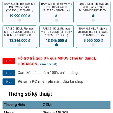
RAM G.Skill Ripjaws M5
RAM G.Skill Ripjaws M5
Ram G.Skill Ripjaws M5
RGB White 64GB
RGB Black 64GB
RGB Black 32GB
(2x32GB / 5200MHz /
(2x32GB / 5200MHz /
(2x16GB/DDR5/6400Mhz)
DDR5 / CL40)
DDR5 / CL40)
19.990.000 đ
đ
đ
RAM G.SKILL Ripjaws
RAM G.SKILL Ripjaws
RAM G.SKILL Ripjaws
M5 RGB 32GB (2x16GB /
M5 RGB 32GB (2x16GB /
M5 RGB 16GB (1x16GB /
6000MHz / DDR5 / CL36
6000MHz / DDR5)
5200MHz / DDR5)
/ 1.35V)
13.346.000 đ
13.346.000 đ
5.990.000 đ
Hỗ trợ trả góp 0% qua MPOS (Thẻ tín dụng),
Hot
HDSAISON
(Xem chi tiết)
Cam kết sản phẩm 100% chính hãng
Hot
Vệ sinh PC miễn phí
năm đầu tại shop
Hot
Thông số kỹ thuật
Thương Hiệu
G.Skill
Model
Ripjaws M5 RGB