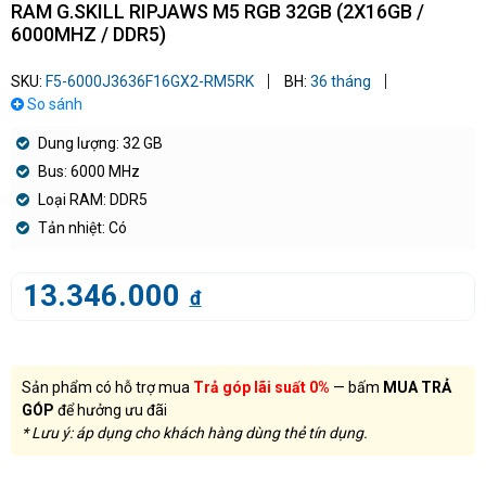
RAM G.SKILL RIPJAWS M5 RGB 32GB (2X16GB /
6000MHZ / DDR5)
SKU:
F5-6000J3636F16GX2-RM5RK
BH:
36 tháng
So sánh
Dung lượng: 32 GB
Bus: 6000 MHz
Loại RAM: DDR5
Tản nhiệt: Có
13.346.000
đ
Sản phẩm có hỗ trợ mua
Trả góp lãi suất 0%
— bấm
MUA TRẢ
GÓP
để hưởng ưu đãi
* Lưu ý: áp dụng cho khách hàng dùng thẻ tín dụng.