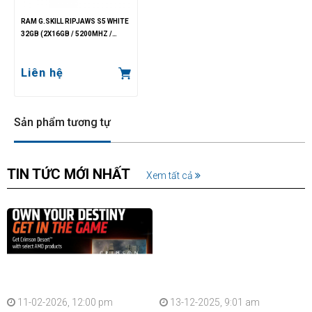
RAM G.SKILL RIPJAWS S5 WHITE
32GB (2X16GB / 5200MHZ /
DDR5 / CL40 / 1.20V)
Liên hệ
Sản phẩm tương tự
TIN TỨC MỚI NHẤT
Xem tất cả
11-02-2026, 12:00 pm
13-12-2025, 9:01 am