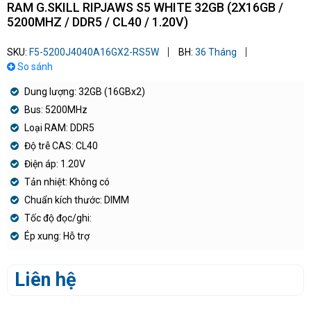
RAM G.SKILL RIPJAWS S5 WHITE 32GB (2X16GB /
5200MHZ / DDR5 / CL40 / 1.20V)
SKU:
F5-5200J4040A16GX2-RS5W
BH:
36 Tháng
So sánh
Dung lượng: 32GB (16GBx2)
Bus: 5200MHz
Loại RAM: DDR5
Độ trễ CAS: CL40
Điện áp: 1.20V
Tản nhiệt: Không có
Chuẩn kích thước: DIMM
Tốc độ đọc/ghi:
Ép xung: Hỗ trợ
Liên hệ