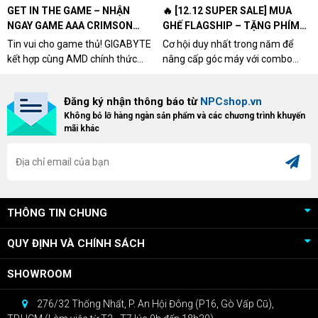
GET IN THE GAME – NHẬN
🔥 [12.12 SUPER SALE] MUA
NGAY GAME AAA CRIMSON
GHẾ FLAGSHIP – TẶNG PHÍM
DESERT CÙNG GIGABYTE &
CƠ XỊN
Tin vui cho game thủ! GIGABYTE
Cơ hội duy nhất trong năm để
AMD
kết hợp cùng AMD chính thức
nâng cấp góc máy với combo
triển khai chương trình Game
"hủy diệt" từ NPCshop. Khi sở
Bundle Crimson Desert dành cho
hữu Cougar Armor Titan Pro –
Đăng ký nhận thông báo từ
NPCshop.vn
khách hàng sở hữu VGA Radeon
dòng ghế Gaming cao cấp nhất,
Không bỏ lỡ hàng ngàn sản phẩm và các chương trình khuyến
RX 9070 / RX 9070 XT.
bạn sẽ nhận ngay quà tặng trị giá
mãi khác
cao!
THÔNG TIN CHUNG
QUY ĐỊNH VÀ CHÍNH SÁCH
SHOWROOM
276/32 Thống Nhất, P. An Hội Đông (P16, Gò Vấp Cũ),