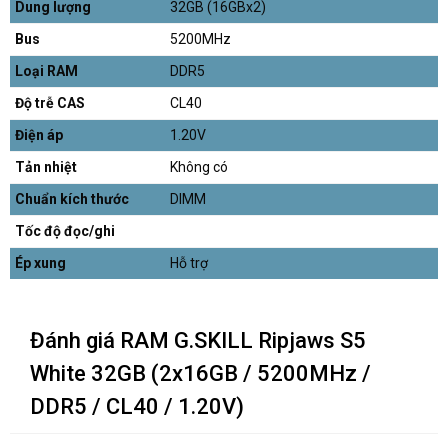
Dung lượng
32GB (16GBx2)
Bus
5200MHz
Loại RAM
DDR5
Độ trễ CAS
CL40
Điện áp
1.20V
Tản nhiệt
Không có
Chuẩn kích thước
DIMM
Tốc độ đọc/ghi
Ép xung
Hỗ trợ
Đánh giá RAM G.SKILL Ripjaws S5
White 32GB (2x16GB / 5200MHz /
DDR5 / CL40 / 1.20V)