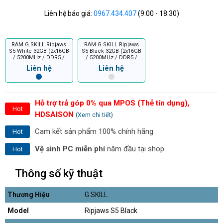
Liên hệ báo giá:
0967.434.407
(9:00 - 18:30)
RAM G.SKILL Ripjaws
RAM G.SKILL Ripjaws
S5 White 32GB (2x16GB
S5 Black 32GB (2x16GB
/ 5200MHz / DDR5 /
/ 5200MHz / DDR5 /
CL40 / 1.20V)
CL40 / 1.20V)
Liên hệ
Liên hệ
Hỗ trợ trả góp 0% qua MPOS (Thẻ tín dụng),
Hot
HDSAISON
(Xem chi tiết)
Cam kết sản phẩm 100% chính hãng
Hot
Vệ sinh PC miễn phí
năm đầu tại shop
Hot
Thông số kỹ thuật
Thương Hiệu
G.SKILL
Model
Ripjaws S5 Black