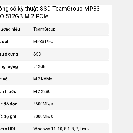
ông số kỹ thuật SSD TeamGroup MP33
O 512GB M.2 PCIe
ương hiệu
TeamGroup
odel
MP33 PRO
ểu ổ cứng
SSD
ng lượng
512GB
t nối
M.2 NVMe
́ch thước
M.2 2280
́c độ đọc
3500MB/s
́c độ ghi
3000MB/s
̃ trợ HĐH
Windows 11, 10, 8.1, 8, 7, Linux