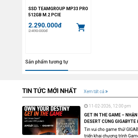
SSD TEAMGROUP MP33 PRO
512GB M.2 PCIE
2.290.000đ
2.490.000đ
Sản phẩm tương tự
TIN TỨC MỚI NHẤT
Xem tất cả
11-02-2026, 12:00 pm
GET IN THE GAME – NHẬ
DESERT CÙNG GIGABYTE 
Tin vui cho game thủ! GIGA
triển khai chương trình Ga