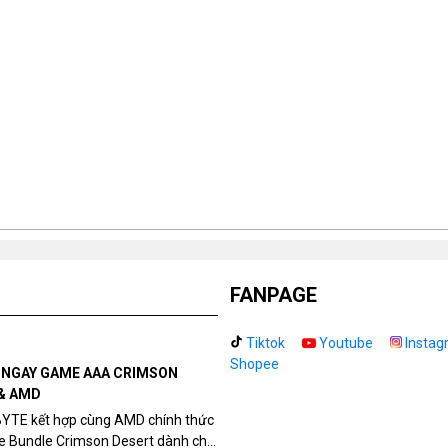
FANPAGE
Tiktok
Youtube
Instag
Shopee
N NGAY GAME AAA CRIMSON
& AMD
BYTE kết hợp cùng AMD chính thức
me Bundle Crimson Desert dành cho