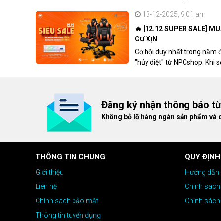
khách hàng sở hữu VGA Rad
13-12-2025, 9:01 am
🔥 [12.12 SUPER SALE] M
CƠ XỊN
Cơ hội duy nhất trong năm 
"hủy diệt" từ NPCshop. Khi 
dòng ghế Gaming cao cấp nh
giá cao!
Đăng ký nhận thông báo t
Không bỏ lỡ hàng ngàn sản phẩm và 
THÔNG TIN CHUNG
QUY ĐỊNH
Giới thiệu
Hướng dẫn 
Liên hệ
Chính sách
Chính sách bảo mật
Chính sách
Thông tin tuyển dụng