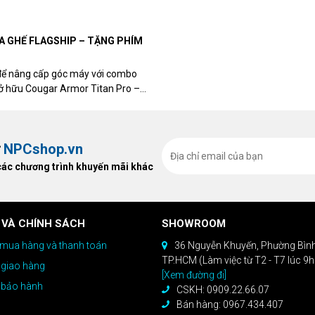
eon RX 9070 / RX 9070 XT.
UA GHẾ FLAGSHIP – TẶNG PHÍM
để nâng cấp góc máy với combo
sở hữu Cougar Armor Titan Pro –
ất, bạn sẽ nhận ngay quà tặng trị
ừ
NPCshop.vn
các chương trình khuyến mãi khác
 VÀ CHÍNH SÁCH
SHOWROOM
mua hàng và thanh toán
36 Nguyễn Khuyến, Phường Bìn
TP.HCM (Làm việc từ T2 - T7 lúc 9
 giao hàng
[Xem đường đi]
 bảo hành
CSKH: 0909.22.66.07
Bán hàng: 0967.434.407