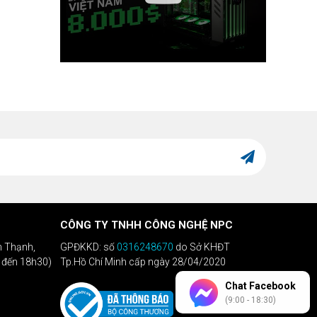
CÔNG TY TNHH CÔNG NGHỆ NPC
h Thạnh,
GPĐKKD: số
0316248670
do Sở KHĐT
h đến 18h30)
Tp.Hồ Chí Minh cấp ngày 28/04/2020
Chat Facebook
(9:00 - 18:30)