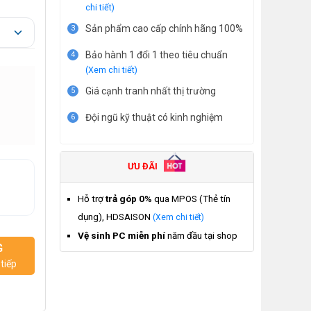
chi tiết)
Sản phẩm cao cấp chính hãng 100%
3
Bảo hành 1 đổi 1 theo tiêu chuẩn
4
(Xem chi tiết)
Giá cạnh tranh nhất thị trường
5
Đội ngũ kỹ thuật có kinh nghiệm
6
ƯU ĐÃI
Hỗ trợ
trả góp 0%
qua MPOS (Thẻ tín
dụng), HDSAISON
(Xem chi tiết)
Vệ sinh PC miễn phí
năm đầu tại shop
G
tiếp