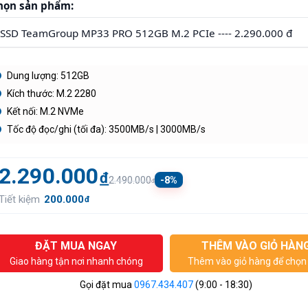
họn sản phẩm:
Dung lượng: 512GB
Kích thước: M.2 2280
Kết nối: M.2 NVMe
Tốc độ đọc/ghi (tối đa): 3500MB/s | 3000MB/s
2.290.000
đ
-8%
2.490.000
đ
Tiết kiệm
200.000
đ
ĐẶT MUA NGAY
THÊM VÀO GIỎ HÀN
Giao hàng tận nơi nhanh chóng
Thêm vào giỏ hàng để chọn 
Gọi đặt mua
0967.434.407
(9:00 - 18:30)