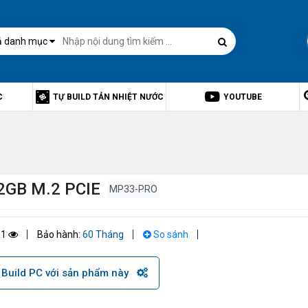
ả danh mục
C
TỰ BUILD TẢN NHIỆT NƯỚC
YOUTUBE
GB M.2 PCIE
MP33-PRO
51
Bảo hành:
60 Tháng
So sánh
Build PC với sản phẩm này