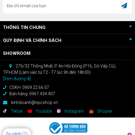
THÔNG TIN CHUNG
QUY ĐỊNH VÀ CHÍNH SÁCH
SHOWROOM
276/32 Thống Nhất, P. An Hội Đông (P16, Gò Vấp Cũ),
TP.HCM (Làm việc từ T2 - T7 lúc 9h đến 18h30)
[Xem đường đi]
CSKH: 0909.22.66.07
Bán hàng: 0967.434.407
kinhdoanh@npcshop.vn
Tiktok
Youtube
Instagram
Shopee
So sánh
(1)