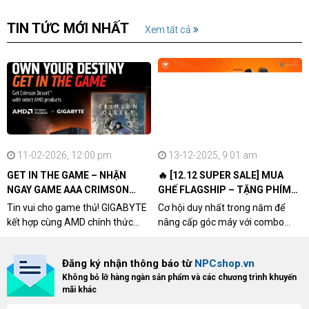
TIN TỨC MỚI NHẤT
Xem tất cả
11-02-2026, 12:00 pm
13-12-2025, 9:01 am
GET IN THE GAME – NHẬN
🔥 [12.12 SUPER SALE] MUA
NGAY GAME AAA CRIMSON
GHẾ FLAGSHIP – TẶNG PHÍM
DESERT CÙNG GIGABYTE &
CƠ XỊN
Tin vui cho game thủ! GIGABYTE
Cơ hội duy nhất trong năm để
AMD
kết hợp cùng AMD chính thức
nâng cấp góc máy với combo
triển khai chương trình Game
"hủy diệt" từ NPCshop. Khi sở
Bundle Crimson Desert dành cho
hữu Cougar Armor Titan Pro –
Đăng ký nhận thông báo từ
NPCshop.vn
khách hàng sở hữu VGA Radeon
dòng ghế Gaming cao cấp nhất,
Không bỏ lỡ hàng ngàn sản phẩm và các chương trình khuyến
RX 9070 / RX 9070 XT.
bạn sẽ nhận ngay quà tặng trị giá
mãi khác
cao!