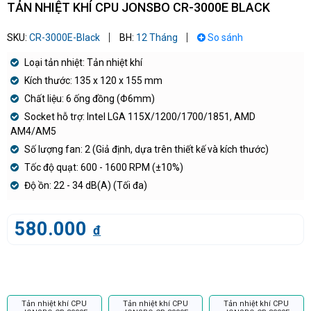
TẢN NHIỆT KHÍ CPU JONSBO CR-3000E BLACK
SKU:
CR-3000E-Black
BH:
12 Tháng
So sánh
Loại tản nhiệt: Tản nhiệt khí
Kích thước: 135 x 120 x 155 mm
Chất liệu: 6 ống đồng (Φ6mm)
Socket hỗ trợ: Intel LGA 115X/1200/1700/1851, AMD
AM4/AM5
Số lượng fan: 2 (Giả định, dựa trên thiết kế và kích thước)
Tốc độ quạt: 600 - 1600 RPM (±10%)
Độ ồn: 22 - 34 dB(A) (Tối đa)
580.000
đ
Tản nhiệt khí CPU
Tản nhiệt khí CPU
Tản nhiệt khí CPU