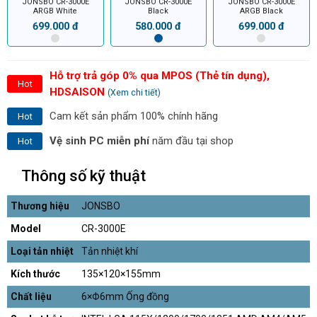
JONSBO CR-3000E
JONSBO CR-3000E
JONSBO CR-3000E
ARGB White
Black
ARGB Black
699.000 đ
580.000 đ
699.000 đ
Hỗ trợ trả góp 0% qua MPOS (Thẻ tín dụng),
Hot
HDSAISON
(Xem chi tiết)
Cam kết sản phẩm 100% chính hãng
Hot
Vệ sinh PC miễn phí
năm đầu tại shop
Hot
Thông số kỹ thuật
Thương hiệu
JONSBO
Model
CR-3000E
Loại tản nhiệt
Tản nhiệt khí
Kích thước
135×120×155mm
Chất liệu
6×Φ6mm Ống đồng