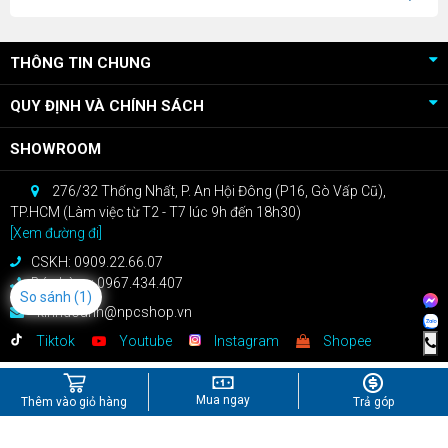
THÔNG TIN CHUNG
QUY ĐỊNH VÀ CHÍNH SÁCH
SHOWROOM
276/32 Thống Nhất, P. An Hội Đông (P16, Gò Vấp Cũ),
TP.HCM (Làm việc từ T2 - T7 lúc 9h đến 18h30)
[Xem đường đi]
CSKH: 0909.22.66.07
Bán hàng: 0967.434.407
So sánh
(1)
kinhdoanh@npcshop.vn
Tiktok
Youtube
Instagram
Shopee
Mua ngay
Thêm vào giỏ hàng
Trả góp
Công Ty TNHH Công Nghệ NPC