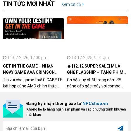
TIN TỨC MỚI NHẤT
Xem tất cả
11-02-2026, 12:00 pm
13-12-2025, 9:01 am
GET IN THE GAME – NHẬN
🔥 [12.12 SUPER SALE] MUA
NGAY GAME AAA CRIMSON
GHẾ FLAGSHIP – TẶNG PHÍM
DESERT CÙNG GIGABYTE &
CƠ XỊN
Tin vui cho game thủ! GIGABYTE
Cơ hội duy nhất trong năm để
AMD
kết hợp cùng AMD chính thức
nâng cấp góc máy với combo
triển khai chương trình Game
"hủy diệt" từ NPCshop. Khi sở
Bundle Crimson Desert dành cho
hữu Cougar Armor Titan Pro –
Đăng ký nhận thông báo từ
NPCshop.vn
khách hàng sở hữu VGA Radeon
dòng ghế Gaming cao cấp nhất,
Không bỏ lỡ hàng ngàn sản phẩm và các chương trình khuyến
RX 9070 / RX 9070 XT.
bạn sẽ nhận ngay quà tặng trị giá
mãi khác
cao!