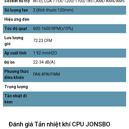
Socket hỗ trợ
INTEL LGA 115X/1200/1700/1851,AMD AM4/AM5
Số lượng fan
2 (Kích thước 120mm)
Hiệu ứng đèn
Tốc độ quạt
600-1600 RPM(±10%)
Lưu lượng
72.23 CFM
gió
Áp suất tĩnh
1.92 mmH2O
Độ ồn
22-34 dB(A)
Phương thức
FAN 4PIN PWM
điều khiển
Trọng lượng
Tản nhiệt đi
kèm
Đánh giá Tản nhiệt khí CPU JONSBO