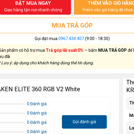
ĐẶT MUA NGAY
THÊM VÀO GIỎ HÀN
Giao hàng tận nơi nhanh chóng
Thêm vào giỏ hàng để chọn 
MUA TRẢ GÓP
Gọi đặt mua
0967.434.407
(9:00 - 18:30)
Sản phẩm có hỗ trợ mua
Trả góp lãi suất 0%
— bấm
MUA TRẢ GÓP
để 
ưu đãi
* Lưu ý: áp dụng cho khách hàng dùng thẻ tín dụng.
Th
RAKEN ELITE 360 RGB V2 White
KR
Th
0 Đánh giá
0 Đánh giá
M
Gửi đánh giá
0 Đánh giá
Lo
0 Đánh giá