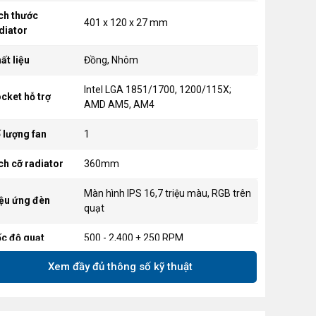
ch thước
401 x 120 x 27 mm
diator
ất liệu
Đồng, Nhôm
Intel LGA 1851/1700, 1200/115X;
cket hỗ trợ
AMD AM5, AM4
 lượng fan
1
ch cỡ radiator
360mm
Màn hình IPS 16,7 triệu màu, RGB trên
ệu ứng đèn
quạt
c độ quạt
500 - 2,400 ± 250 RPM
Xem đầy đủ thông số kỹ thuật
u lượng gió
75.12 CFM
 suất tĩnh
3.3 mm H2O