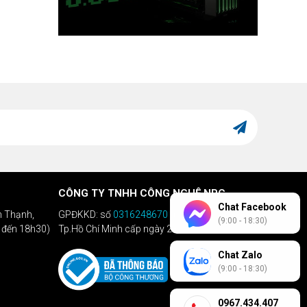
CÔNG TY TNHH CÔNG NGHỆ NPC
Chat Facebook
h Thạnh,
GPĐKKD: số
0316248670
do Sở KHĐT
(9:00 - 18:30)
h đến 18h30)
Tp.Hồ Chí Minh cấp ngày 28/04/2020
Chat Zalo
(9:00 - 18:30)
0967.434.407