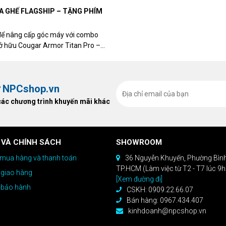
UA GHẾ FLAGSHIP – TẶNG PHÍM
để nâng cấp góc máy với combo
sở hữu Cougar Armor Titan Pro –
ất, bạn sẽ nhận ngay quà tặng trị
ừ
NPCshop.vn
các chương trình khuyến mãi khác
 VÀ CHÍNH SÁCH
SHOWROOM
mua hàng và thanh toán
36 Nguyễn Khuyến, Phường Bìn
TP.HCM (Làm việc từ T2 - T7 lúc 9
 giao hàng
[Xem đường đi]
 bảo hành
CSKH: 0909.22.66.07
Bán hàng: 0967.434.407
kinhdoanh@npcshop.vn