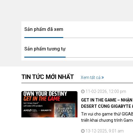
Sản phẩm đã xem
Sản phẩm tương tự
TIN TỨC MỚI NHẤT
Xem tất cả
11-02-2026, 12:00 pm
GET IN THE GAME – NHẬ
DESERT CÙNG GIGABYTE 
Tin vui cho game thủ! GIGA
triển khai chương trình Ga
khách hàng sở hữu VGA Rad
13-12-2025, 9:01 am