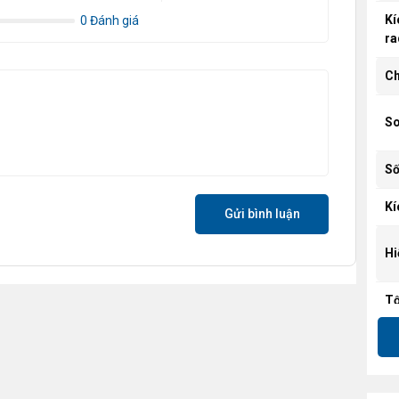
Kí
0 Đánh giá
ra
Ch
So
Số
Kí
Gửi bình luận
Hi
Tố
Lư
Áp