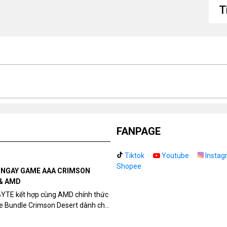
Độ
T
Ch
d
Ph
đi
Tr
Tả
FANPAGE
Tiktok
Youtube
Instag
Shopee
N NGAY GAME AAA CRIMSON
& AMD
BYTE kết hợp cùng AMD chính thức
me Bundle Crimson Desert dành cho
eon RX 9070 / RX 9070 XT.