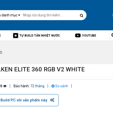
ả danh mục
C
TỰ BUILD TẢN NHIỆT NƯỚC
YOUTUBE
IO
KEN ELITE 360 RGB V2 WHITE
18
Bảo hành:
72 tháng
So sánh
Build PC với sản phẩm này