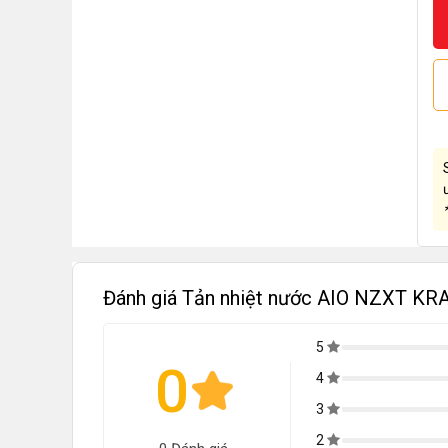
Đánh giá Tản nhiệt nước AIO NZXT K
5
0
4
3
2