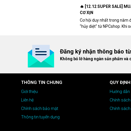
🔥 [12.12 SUPER SALE] M
CƠ XỊN
Cơ hội duy nhất trong năm 
"hủy diệt" từ NPCshop. Khi 
dòng ghế Gaming cao cấp nh
giá cao!
Đăng ký nhận thông báo t
Không bỏ lỡ hàng ngàn sản phẩm và 
THÔNG TIN CHUNG
QUY ĐỊNH
Giới thiệu
Hướng dẫn 
Liên hệ
Chính sách
Chính sách bảo mật
Chính sách
Thông tin tuyển dụng