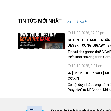
TIN TỨC MỚI NHẤT
Xem tất cả
11-02-2026, 12:00 pm
GET IN THE GAME – NHẬ
DESERT CÙNG GIGABYTE 
Tin vui cho game thủ! GIGA
triển khai chương trình Ga
khách hàng sở hữu VGA Rad
13-12-2025, 9:01 am
🔥 [12.12 SUPER SALE] M
CƠ XỊN
Cơ hội duy nhất trong năm 
"hủy diệt" từ NPCshop. Khi 
dòng ghế Gaming cao cấp nh
giá cao!