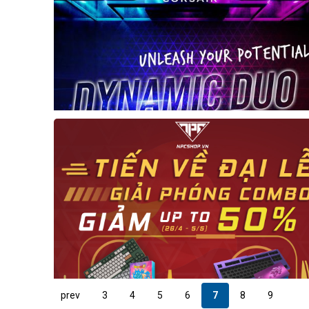
prev
3
4
5
6
7
8
9