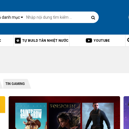
ả danh mục
C
TỰ BUILD TẢN NHIỆT NƯỚC
YOUTUBE
TIN GAMING