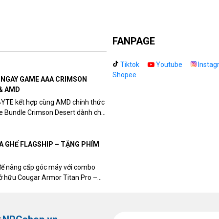
FANPAGE
Tiktok
Youtube
Instag
Shopee
N NGAY GAME AAA CRIMSON
& AMD
BYTE kết hợp cùng AMD chính thức
me Bundle Crimson Desert dành cho
eon RX 9070 / RX 9070 XT.
UA GHẾ FLAGSHIP – TẶNG PHÍM
để nâng cấp góc máy với combo
sở hữu Cougar Armor Titan Pro –
ất, bạn sẽ nhận ngay quà tặng trị