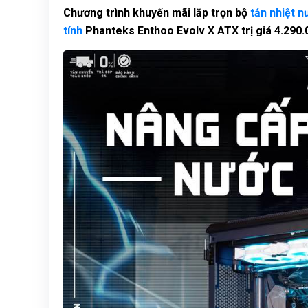
Chương trình khuyến mãi lắp trọn bộ
tản nhiệt n
tính
Phanteks Enthoo Evolv X ATX trị giá 4.290