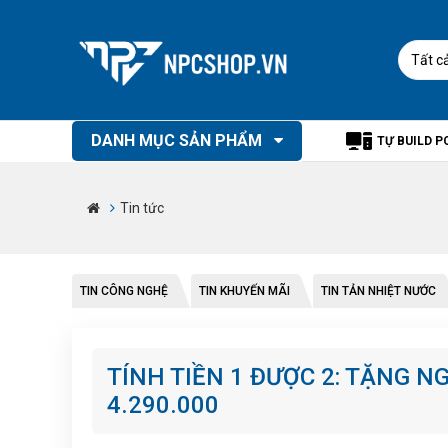
Tất c
DANH MỤC SẢN PHẨM
TỰ BUILD P
Tin tức
TIN CÔNG NGHỆ
TIN KHUYẾN MÃI
TIN TẢN NHIỆT NƯỚC
TÍNH TIỀN 1 ĐƯỢC 2: TẶNG N
4.290.000