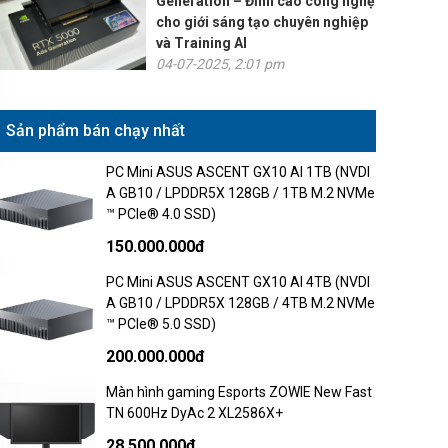
Generation – Đỉnh cao công nghệ
cho giới sáng tạo chuyên nghiệp
và Training AI
04-07-2025, 2:01 pm
Sản phẩm bán chạy nhất
PC Mini ASUS ASCENT GX10 AI 1TB (NVDI
A GB10 / LPDDR5X 128GB / 1TB M.2 NVMe
™ PCIe® 4.0 SSD)
150.000.000đ
PC Mini ASUS ASCENT GX10 AI 4TB (NVDI
A GB10 / LPDDR5X 128GB / 4TB M.2 NVMe
™ PCIe® 5.0 SSD)
200.000.000đ
Màn hình gaming Esports ZOWIE New Fast
TN 600Hz DyAc 2 XL2586X+
28.500.000đ