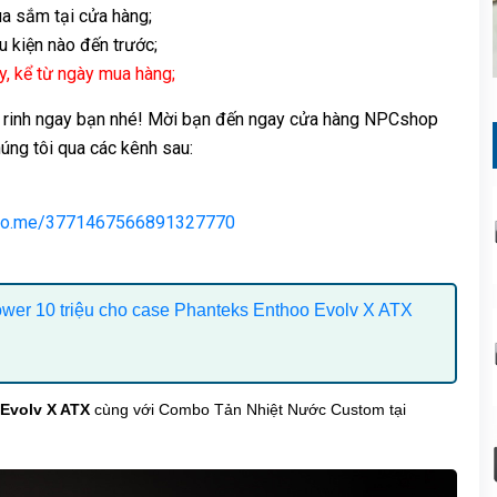
a sắm tại cửa hàng;
u kiện nào đến trước;
y, kể từ ngày mua hàng;
ay rinh ngay bạn nhé! Mời bạn đến ngay cửa hàng NPCshop
úng tôi qua các kênh sau:
zalo.me/3771467566891327770
ower 10 triệu cho case Phanteks Enthoo Evolv X ATX
 Evolv X ATX
cùng với Combo Tản Nhiệt Nước Custom tại