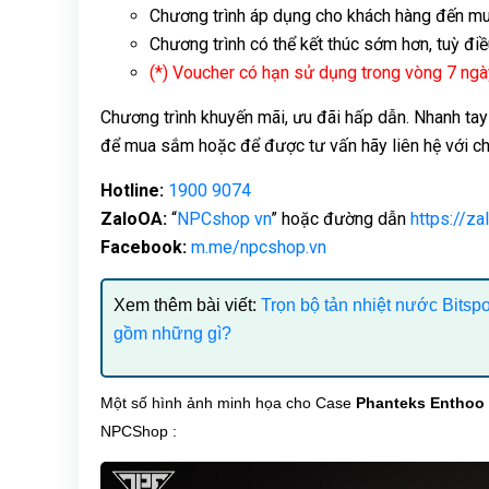
Chương trình áp dụng cho khách hàng đến mu
Chương trình có thể kết thúc sớm hơn, tuỳ điề
(*) Voucher có hạn sử dụng trong vòng 7 ngà
Chương trình khuyến mãi, ưu đãi hấp dẫn. Nhanh t
để mua sắm hoặc để được tư vấn hãy liên hệ với ch
Hotline:
1900 9074
ZaloOA:
“
NPCshop vn
” hoặc đường dẫn
https://
Facebook:
m.me/npcshop.vn
Xem thêm bài viết:
Trọn bộ tản nhiệt nước Bitsp
gồm những gì?
Một số hình ảnh minh họa cho Case
Phanteks Enthoo
NPCShop :