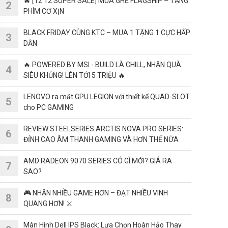
🔥 [12.12 SUPER SALE] MUA GHẾ FLAGSHIP – TẶNG
PHÍM CƠ XỊN
BLACK FRIDAY CÙNG KTC – MUA 1 TẶNG 1 CỰC HẤP
DẪN
🔥 POWERED BY MSI - BUILD LÀ CHILL, NHẬN QUÀ
SIÊU KHỦNG! LÊN TỚI 5 TRIỆU 🔥
LENOVO ra mắt GPU LEGION với thiết kế QUAD-SLOT
cho PC GAMING
REVIEW STEELSERIES ARCTIS NOVA PRO SERIES:
ĐỈNH CAO ÂM THANH GAMING VÀ HƠN THẾ NỮA
AMD RADEON 9070 SERIES CÓ GÌ MỚI? GIÁ RA
SAO?
🎮 NHẬN NHIỀU GAME HƠN – ĐẠT NHIỀU VINH
QUANG HƠN! ⚔️
Màn Hình Dell IPS Black: Lựa Chọn Hoàn Hảo Thay