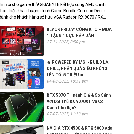
Tin vui cho game thủ! GIGABYTE kết hợp cùng AMD chính
thức triển khai chương trình Game Bundle Crimson Desert
dành cho khách hàng sở hữu VGA Radeon RX 9070 / RX
9070 XT.
BLACK FRIDAY CÙNG KTC – MUA
1 TẶNG 1 CỰC HẤP DẪN
27-11-2025, 3:50 pm
🔥 POWERED BY MSI - BUILD LÀ
CHILL, NHẬN QUÀ SIÊU KHỦNG!
LÊN TỚI 5 TRIỆU 🔥
04-08-2025, 10:51 am
RTX 5070 Ti: Đánh Giá & So Sánh
Với Đối Thủ RX 9070XT Và Có
Dành Cho Bạn?
07-07-2025, 11:13 am
NVIDIA RTX 4500 & RTX 5000 Ada