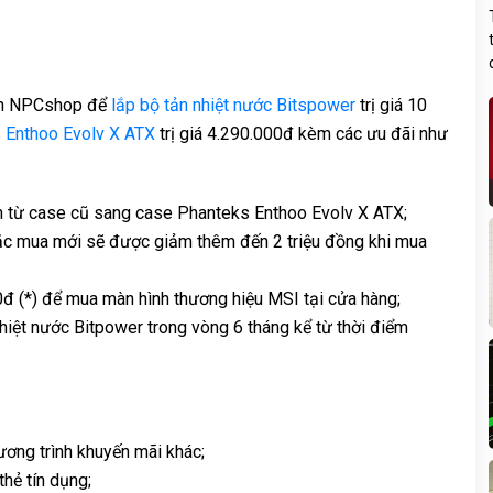
đến NPCshop để
lắp bộ tản nhiệt nước Bitspower
trị giá 10
s Enthoo Evolv X ATX
trị giá 4.290.000đ kèm các ưu đãi như
ện từ case cũ sang case Phanteks Enthoo Evolv X ATX;
oặc mua mới sẽ được giảm thêm đến 2 triệu đồng khi mua
 (*) để mua màn hình thương hiệu MSI tại cửa hàng;
hiệt nước Bitpower trong vòng 6 tháng kể từ thời điểm
ơng trình khuyến mãi khác;
hẻ tín dụng;