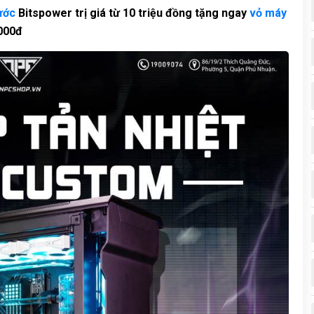
ước
Bitspower trị giá từ 10 triệu đồng tặng ngay
vỏ máy
.000đ