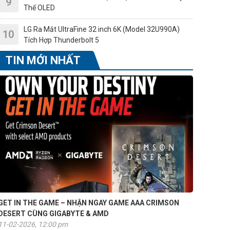
Thế OLED
LG Ra Mắt UltraFine 32 inch 6K (Model 32U990A)
Tích Hợp Thunderbolt 5
TIN MỚI NHẤT
GET IN THE GAME – NHẬN NGAY GAME AAA CRIMSON
DESERT CÙNG GIGABYTE & AMD
11-02-2026, 12:00 pm