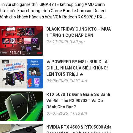
Tin vui cho game thủ! GIGABYTE kết hợp cùng AMD chính
thức triển khai chương trình Game Bundle Crimson Desert
dành cho khách hàng sở hữu VGA Radeon RX 9070 / RX
9070 XT.
BLACK FRIDAY CÙNG KTC – MUA
1 TẶNG 1 CỰC HẤP DẪN
27-11-2025, 3:50 pm
🔥 POWERED BY MSI - BUILD LÀ
CHILL, NHẬN QUÀ SIÊU KHỦNG!
LÊN TỚI 5 TRIỆU 🔥
04-08-2025, 10:51 am
RTX 5070 Ti: Đánh Giá & So Sánh
Với Đối Thủ RX 9070XT Và Có
Dành Cho Bạn?
07-07-2025, 11:13 am
NVIDIA RTX 4500 & RTX 5000 Ada