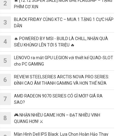
🔥 [12.12 SUPER SALE] MUA GHẾ FLAGSHIP – TẶNG
PHÍM CƠ XỊN
BLACK FRIDAY CÙNG KTC – MUA 1 TẶNG 1 CỰC HẤP
DẪN
🔥 POWERED BY MSI - BUILD LÀ CHILL, NHẬN QUÀ
SIÊU KHỦNG! LÊN TỚI 5 TRIỆU 🔥
LENOVO ra mắt GPU LEGION với thiết kế QUAD-SLOT
cho PC GAMING
REVIEW STEELSERIES ARCTIS NOVA PRO SERIES:
ĐỈNH CAO ÂM THANH GAMING VÀ HƠN THẾ NỮA
AMD RADEON 9070 SERIES CÓ GÌ MỚI? GIÁ RA
SAO?
🎮 NHẬN NHIỀU GAME HƠN – ĐẠT NHIỀU VINH
QUANG HƠN! ⚔️
Màn Hình Dell IPS Black: Lựa Chọn Hoàn Hảo Thay