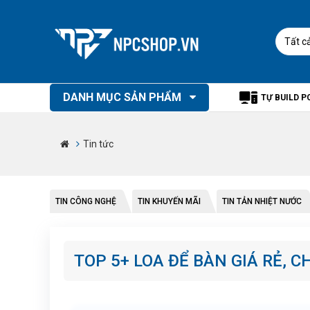
Tất c
DANH MỤC SẢN PHẨM
TỰ BUILD P
Tin tức
TIN CÔNG NGHỆ
TIN KHUYẾN MÃI
TIN TẢN NHIỆT NƯỚC
TOP 5+ LOA ĐỂ BÀN GIÁ RẺ, 