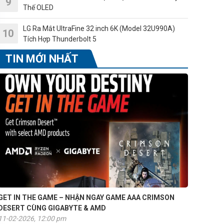
Thế OLED
LG Ra Mắt UltraFine 32 inch 6K (Model 32U990A)
Tích Hợp Thunderbolt 5
TIN MỚI NHẤT
GET IN THE GAME – NHẬN NGAY GAME AAA CRIMSON
DESERT CÙNG GIGABYTE & AMD
11-02-2026, 12:00 pm