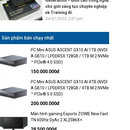
Generation – Đỉnh cao công nghệ
cho giới sáng tạo chuyên nghiệp
và Training AI
04-07-2025, 2:01 pm
Sản phẩm bán chạy nhất
PC Mini ASUS ASCENT GX10 AI 1TB (NVDI
A GB10 / LPDDR5X 128GB / 1TB M.2 NVMe
™ PCIe® 4.0 SSD)
150.000.000đ
PC Mini ASUS ASCENT GX10 AI 4TB (NVDI
A GB10 / LPDDR5X 128GB / 4TB M.2 NVMe
™ PCIe® 5.0 SSD)
200.000.000đ
Màn hình gaming Esports ZOWIE New Fast
TN 600Hz DyAc 2 XL2586X+
28.500.000đ