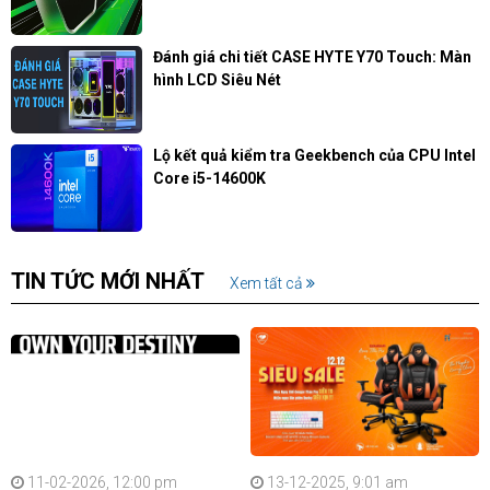
Đánh giá chi tiết CASE HYTE Y70 Touch: Màn
hình LCD Siêu Nét
Lộ kết quả kiểm tra Geekbench của CPU Intel
Core i5-14600K
TIN TỨC MỚI NHẤT
Xem tất cả
11-02-2026, 12:00 pm
13-12-2025, 9:01 am