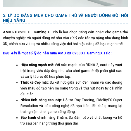
LÝ DO ĐÁNG MUA CHO GAME THỦ VÀ NGƯỜI DÙNG ĐÒI HỎI
HIỆU NĂNG
AMD RX 6950 XT Gaming X Trio
là lựa chọn đáng cân nhắc cho game thủ
chuyên nghiệp và người dùng có nhu cầu xử lý các tác vụ nặng như dựng hình
3D, chỉnh sửa video, và nhiều công việc đòi hỏi hiệu năng đồ họa mạnh mẽ.
Dưới đây là một số lý do nên mua AMD RX 6950 XT Gaming X Trio:
Hiệu năng mạnh mẽ:
Với sức mạnh của RDNA 2, card này vượt
trội trong việc đáp ứng nhu cầu chơi game ở độ phân giải cao
và xử lý tác vụ đồ họa phức tạp.
Thiết kế đẹp mắt:
Sự kết hợp giữa sơn đen nhám và các đường
viền màu đỏ tạo nên sự sang trọng và thu hút ngay từ cái nhìn
đầu tiên.
Nhiều tính năng cao cấp:
Hỗ trợ Ray Tracing, FidelityFX Super
Resolution và các công nghệ đồ họa tiên tiến khác, mang lại
trải nghiệm chơi game sống động.
Bảo hành chính hãng 3 năm:
Sự đảm bảo về chất lượng và hỗ
trợ sau bán hàng trong thời gian dài.