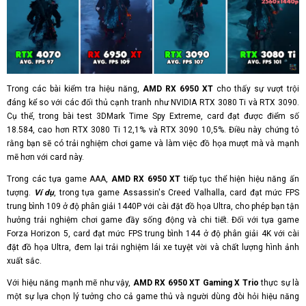
Trong các bài kiểm tra hiệu năng,
AMD RX 6950 XT
cho thấy sự vượt trội
đáng kể so với các đối thủ cạnh tranh như NVIDIA RTX 3080 Ti và RTX 3090.
Cụ thể, trong bài test 3DMark Time Spy Extreme, card đạt được điểm số
18.584, cao hơn RTX 3080 Ti 12,1% và RTX 3090 10,5%. Điều này chứng tỏ
rằng bạn sẽ có trải nghiệm chơi game và làm việc đồ họa mượt mà và mạnh
mẽ hơn với card này.
Trong các tựa game AAA,
AMD RX 6950 XT
tiếp tục thể hiện hiệu năng ấn
tượng.
Ví dụ
, trong tựa game Assassin's Creed Valhalla, card đạt mức FPS
trung bình 109 ở độ phân giải 1440P với cài đặt đồ họa Ultra, cho phép bạn tận
hưởng trải nghiệm chơi game đầy sống động và chi tiết. Đối với tựa game
Forza Horizon 5, card đạt mức FPS trung bình 144 ở độ phân giải 4K với cài
đặt đồ họa Ultra, đem lại trải nghiệm lái xe tuyệt vời và chất lượng hình ảnh
xuất sắc.
Với hiệu năng mạnh mẽ như vậy,
AMD RX 6950 XT Gaming X Trio
thực sự là
một sự lựa chọn lý tưởng cho cả game thủ và người dùng đòi hỏi hiệu năng