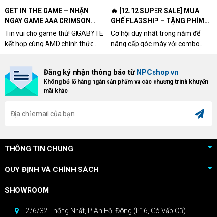
GET IN THE GAME – NHẬN
🔥 [12.12 SUPER SALE] MUA
NGAY GAME AAA CRIMSON
GHẾ FLAGSHIP – TẶNG PHÍM
DESERT CÙNG GIGABYTE &
CƠ XỊN
Tin vui cho game thủ! GIGABYTE
Cơ hội duy nhất trong năm để
AMD
kết hợp cùng AMD chính thức
nâng cấp góc máy với combo
triển khai chương trình Game
"hủy diệt" từ NPCshop. Khi sở
Bundle Crimson Desert dành cho
hữu Cougar Armor Titan Pro –
Đăng ký nhận thông báo từ
NPCshop.vn
khách hàng sở hữu VGA Radeon
dòng ghế Gaming cao cấp nhất,
Không bỏ lỡ hàng ngàn sản phẩm và các chương trình khuyến
RX 9070 / RX 9070 XT.
bạn sẽ nhận ngay quà tặng trị giá
mãi khác
cao!
THÔNG TIN CHUNG
QUY ĐỊNH VÀ CHÍNH SÁCH
SHOWROOM
276/32 Thống Nhất, P. An Hội Đông (P16, Gò Vấp Cũ),