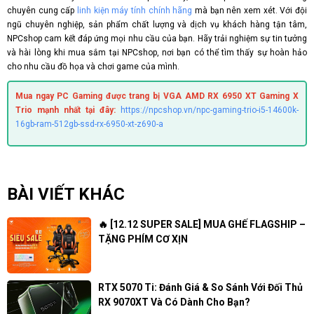
chuyên cung cấp
linh kiện máy tính chính hãng
mà bạn nên xem xét. Với đội
ngũ chuyên nghiệp, sản phẩm chất lượng và dịch vụ khách hàng tận tâm,
NPCshop cam kết đáp ứng mọi nhu cầu của bạn. Hãy trải nghiệm sự tin tưởng
và hài lòng khi mua sắm tại NPCshop, nơi bạn có thể tìm thấy sự hoàn hảo
cho nhu cầu đồ họa và chơi game của mình.
Mua ngay PC Gaming được trang bị VGA AMD RX 6950 XT Gaming X
Trio mạnh nhất tại đây:
https://npcshop.vn/npc-gaming-trio-i5-14600k-
16gb-ram-512gb-ssd-rx-6950-xt-z690-a
BÀI VIẾT KHÁC
🔥 [12.12 SUPER SALE] MUA GHẾ FLAGSHIP –
TẶNG PHÍM CƠ XỊN
RTX 5070 Ti: Đánh Giá & So Sánh Với Đối Thủ
RX 9070XT Và Có Dành Cho Bạn?