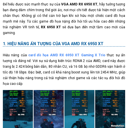
Để hiểu được sức mạnh thực sự của
VGA AMD RX 6950 XT
, hãy tưởng tượng
bạn đang đắm chìm trong thế giới ảo, nơi mọi chi tiết được tái hiện một cách
chân thực. Không gì có thể cản trở bạn khi sở hữu một chiếc card đồ họa
mạnh mẽ này. Từ các game đồ họa nặng đòi hỏi tối ưu hóa cao đến những
trải nghiệm VR tinh tế,
RX 6950 XT
sẽ đưa bạn đến một tầm cao mới của
gaming.
HIỆU NĂNG ẤN TƯỢNG CỦA VGA AMD RX 6950 XT
Hiệu năng của
card đồ họa AMD RX 6950 XT Gaming X Trio
thực sự ấn
tượng và đáng nể. Với sự sử dụng kiến trúc RDNA 2 của AMD, card này được
trang bị 2.424 bóng bán dẫn, 80 nhân CU, và 16 GB bộ nhớ GDDR6 vận hành ở
tốc độ 18 Gbps. Đặc biệt, card có khả năng boost xung lên tới 2454 MHz, giúp
cải thiện hiệu năng trong cả trải nghiệm chơi game và các tác vụ đòi hỏi đồ
họa cao cấp.