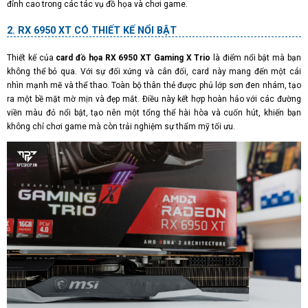
đỉnh cao trong các tác vụ đồ họa và chơi game.
RX 6950 XT CÓ THIẾT KẾ NỔI BẬT
Thiết kế của
card đồ họa RX 6950 XT Gaming X Trio
là điểm nổi bật mà bạn
không thể bỏ qua. Với sự đối xứng và cân đối, card này mang đến một cái
nhìn mạnh mẽ và thể thao. Toàn bộ thân thẻ được phủ lớp sơn đen nhám, tạo
ra một bề mặt mờ mịn và đẹp mắt. Điều này kết hợp hoàn hảo với các đường
viền màu đỏ nổi bật, tạo nên một tổng thể hài hòa và cuốn hút, khiến bạn
không chỉ chơi game mà còn trải nghiệm sự thẩm mỹ tối ưu.