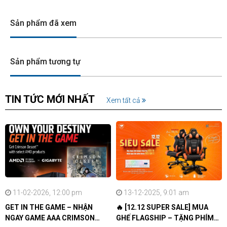
Sản phẩm đã xem
Sản phẩm tương tự
MIẾNG DẪN NHIỆT PHA
TIN TỨC MỚI NHẤT
Hỗ trợ tiếp xúc đồng đều giữa GPU và module tản nhiệt, tối ưu
Xem tất cả
hóa khả năng truyền nhiệt và nâng cao độ bền.
11-02-2026, 12:00 pm
13-12-2025, 9:01 am
GET IN THE GAME – NHẬN
🔥 [12.12 SUPER SALE] MUA
NGAY GAME AAA CRIMSON
GHẾ FLAGSHIP – TẶNG PHÍM