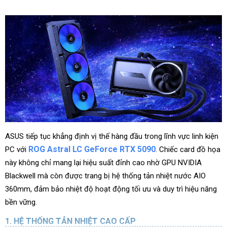
ASUS tiếp tục khẳng định vị thế hàng đầu trong lĩnh vực linh kiện
ROG Astral LC GeForce RTX 5090
PC với
. Chiếc card đồ họa
này không chỉ mang lại hiệu suất đỉnh cao nhờ GPU NVIDIA
Blackwell mà còn được trang bị hệ thống tản nhiệt nước AIO
360mm, đảm bảo nhiệt độ hoạt động tối ưu và duy trì hiệu năng
bền vững.
HỆ THỐNG TẢN NHIỆT CAO CẤP