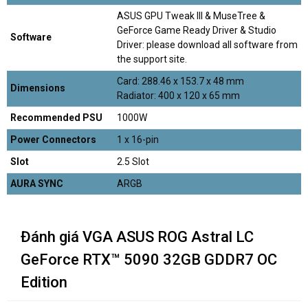
ASUS GPU Tweak III & MuseTree &
GeForce Game Ready Driver & Studio
Software
Driver: please download all software from
the support site.
Card: 288.46 x 153.7 x 48 mm
Dimensions
Radiator: 400 x 120 x 65 mm
Recommended PSU
1000W
Power Connectors
1 x 16-pin
Slot
2.5 Slot
AURA SYNC
ARGB
Đánh giá VGA ASUS ROG Astral LC
GeForce RTX™ 5090 32GB GDDR7 OC
Edition