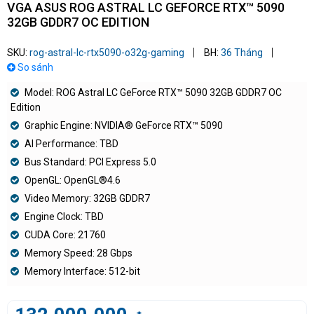
VGA ASUS ROG ASTRAL LC GEFORCE RTX™ 5090
32GB GDDR7 OC EDITION
SKU:
rog-astral-lc-rtx5090-o32g-gaming
BH:
36 Tháng
So sánh
Model: ROG Astral LC GeForce RTX™ 5090 32GB GDDR7 OC
Edition
Graphic Engine: NVIDIA® GeForce RTX™ 5090
AI Performance: TBD
Bus Standard: PCI Express 5.0
OpenGL: OpenGL®4.6
Video Memory: 32GB GDDR7
Engine Clock: TBD
CUDA Core: 21760
Memory Speed: 28 Gbps
Memory Interface: 512-bit