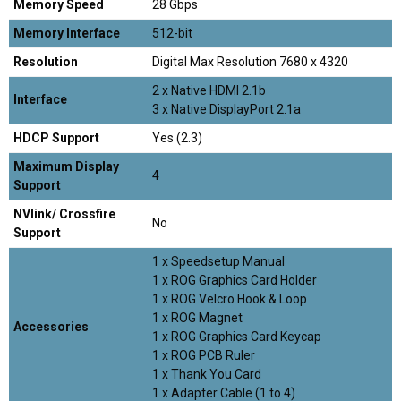
Memory Speed
28 Gbps
Memory Interface
512-bit
Resolution
Digital Max Resolution 7680 x 4320
2 x Native HDMI 2.1b
Interface
3 x Native DisplayPort 2.1a
HDCP Support
Yes (2.3)
Maximum Display
4
Support
NVlink/ Crossfire
No
Support
1 x Speedsetup Manual
1 x ROG Graphics Card Holder
1 x ROG Velcro Hook & Loop
1 x ROG Magnet
Accessories
1 x ROG Graphics Card Keycap
1 x ROG PCB Ruler
1 x Thank You Card
1 x Adapter Cable (1 to 4)