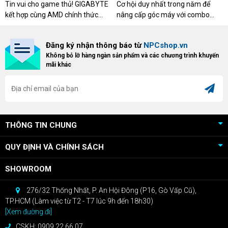
DESERT CÙNG GIGABYTE &
CƠ XỊN
Tin vui cho game thủ! GIGABYTE
Cơ hội duy nhất trong năm để
AMD
kết hợp cùng AMD chính thức
nâng cấp góc máy với combo
HIỆU SUẤT ĐỈNH CAO VỚI NVIDIA BLACKWELL
triển khai chương trình Game
"hủy diệt" từ NPCshop. Khi sở
Bundle Crimson Desert dành cho
hữu Cougar Armor Titan Pro –
THÔNG SỐ KỸ THUẬT MẠNH MẼ
Đăng ký nhận thông báo từ
NPCshop.vn
khách hàng sở hữu VGA Radeon
dòng ghế Gaming cao cấp nhất,
Không bỏ lỡ hàng ngàn sản phẩm và các chương trình khuyến
RX 9070 / RX 9070 XT.
bạn sẽ nhận ngay quà tặng trị giá
Model
: ROG Astral LC GeForce RTX 5090 32GB
mãi khác
cao!
GDDR7 OC Edition
GPU
: NVIDIA GeForce RTX 5090
AI Performance
: 3593 TOPs
THÔNG TIN CHUNG
Bus Standard
: PCI Express 5.0
QUY ĐỊNH VÀ CHÍNH SÁCH
CUDA Core
: 21760
SHOWROOM
Bộ nhớ
: 32GB GDDR7, bus 512-bit, tốc độ 28 Gbps
276/32 Thống Nhất, P. An Hội Đông (P16, Gò Vấp Cũ),
Xung nhịp
:
TP.HCM (Làm việc từ T2 - T7 lúc 9h đến 18h30)
[Xem đường đi]
OC Mode
: 2610 MHz
CSKH: 0909.22.66.07