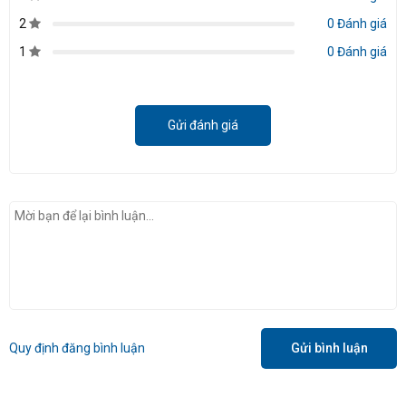
2
0 Đánh giá
1
0 Đánh giá
Gửi đánh giá
TẤM TIẾP XÚC ĐỒNG TOÀN PHẦN
Tấm đồng bao phủ toàn bộ bề mặt PCB, giúp truyền
nhiệt nhanh chóng và hiệu quả.
Hiệu suất làm mát cải thiện 30% so với các phương
pháp tản nhiệt khí truyền thống.
Quy định đăng bình luận
Gửi bình luận