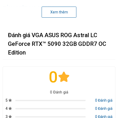
TẢN NHIỆT AIO 360MM
Xem thêm
Diện tích tản nhiệt tăng 50% so với thế hệ trước, giúp
giảm nhiệt nhanh chóng.
Đánh giá VGA ASUS ROG Astral LC
Quạt axial-tech bền bỉ, tối ưu luồng gió để làm mát
GeForce RTX™ 5090 32GB GDDR7 OC
hiệu quả hơn.
Edition
Kích thước radiator: 400 x 120 x 65mm.
0
0 Đánh giá
5
0 Đánh giá
4
0 Đánh giá
3
0 Đánh giá