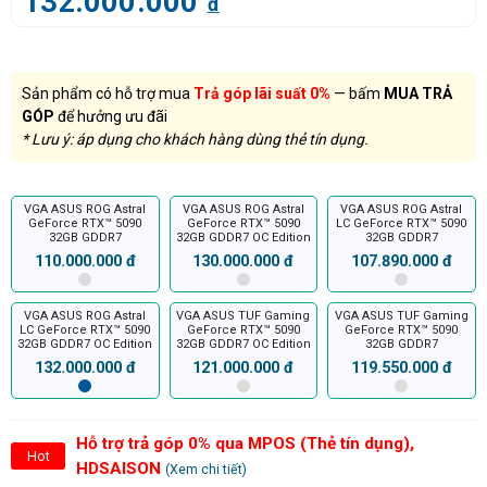
132.000.000
đ
Sản phẩm có hỗ trợ mua
Trả góp lãi suất 0%
— bấm
MUA TRẢ
GÓP
để hưởng ưu đãi
* Lưu ý: áp dụng cho khách hàng dùng thẻ tín dụng.
VGA ASUS ROG Astral
VGA ASUS ROG Astral
VGA ASUS ROG Astral
GeForce RTX™ 5090
GeForce RTX™ 5090
LC GeForce RTX™ 5090
32GB GDDR7
32GB GDDR7 OC Edition
32GB GDDR7
110.000.000 đ
130.000.000 đ
107.890.000 đ
VGA ASUS ROG Astral
VGA ASUS TUF Gaming
VGA ASUS TUF Gaming
LC GeForce RTX™ 5090
GeForce RTX™ 5090
GeForce RTX™ 5090
32GB GDDR7 OC Edition
32GB GDDR7 OC Edition
32GB GDDR7
132.000.000 đ
121.000.000 đ
119.550.000 đ
Hỗ trợ trả góp 0% qua MPOS (Thẻ tín dụng),
Hot
HDSAISON
(Xem chi tiết)