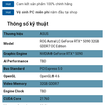
Cam kết sản phẩm 100% chính hãng
Hot
Vệ sinh PC miễn phí
năm đầu tại shop
Hot
Thông số kỹ thuật
Thương hiệu
ASUS
ROG Astral LC GeForce RTX™ 5090 32GB
Model
GDDR7 OC Edition
Graphic Engine
NVIDIA® GeForce RTX™ 5090
AI Performance
TBD
Bus Standard
PCI Express 5.0
OpenGL
OpenGL® 4.6
Video Memory
32GB GDDR7
Engine Clock
TBD
CUDA Core
21760