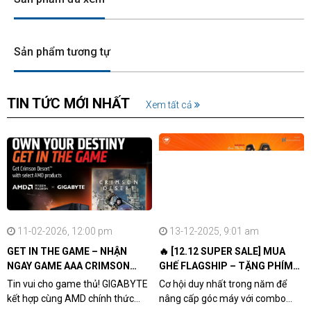
Sản phẩm tương tự
TIN TỨC MỚI NHẤT
Xem tất cả
11-02-2026, 12:00 pm
13-12-2025, 9:01 am
GET IN THE GAME – NHẬN
🔥 [12.12 SUPER SALE] MUA
NGAY GAME AAA CRIMSON
GHẾ FLAGSHIP – TẶNG PHÍM
DESERT CÙNG GIGABYTE &
CƠ XỊN
Tin vui cho game thủ! GIGABYTE
Cơ hội duy nhất trong năm để
AMD
kết hợp cùng AMD chính thức
nâng cấp góc máy với combo