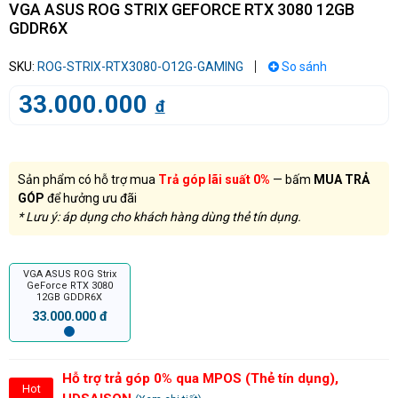
VGA ASUS ROG STRIX GEFORCE RTX 3080 12GB
GDDR6X
SKU:
ROG-STRIX-RTX3080-O12G-GAMING
So sánh
33.000.000
đ
Sản phẩm có hỗ trợ mua
Trả góp lãi suất 0%
— bấm
MUA TRẢ
GÓP
để hưởng ưu đãi
* Lưu ý: áp dụng cho khách hàng dùng thẻ tín dụng.
VGA ASUS ROG Strix
GeForce RTX 3080
12GB GDDR6X
33.000.000 đ
Hỗ trợ trả góp 0% qua MPOS (Thẻ tín dụng),
Hot