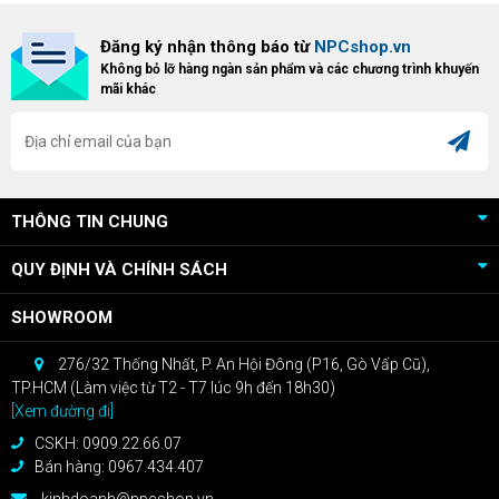
triển khai chương trình Game
"hủy diệt" từ NPCshop. Khi sở
Bundle Crimson Desert dành cho
hữu Cougar Armor Titan Pro –
Đăng ký nhận thông báo từ
NPCshop.vn
khách hàng sở hữu VGA Radeon
dòng ghế Gaming cao cấp nhất,
Không bỏ lỡ hàng ngàn sản phẩm và các chương trình khuyến
RX 9070 / RX 9070 XT.
bạn sẽ nhận ngay quà tặng trị giá
mãi khác
cao!
THÔNG TIN CHUNG
QUY ĐỊNH VÀ CHÍNH SÁCH
SHOWROOM
276/32 Thống Nhất, P. An Hội Đông (P16, Gò Vấp Cũ),
TP.HCM (Làm việc từ T2 - T7 lúc 9h đến 18h30)
[Xem đường đi]
CSKH: 0909.22.66.07
Bán hàng: 0967.434.407