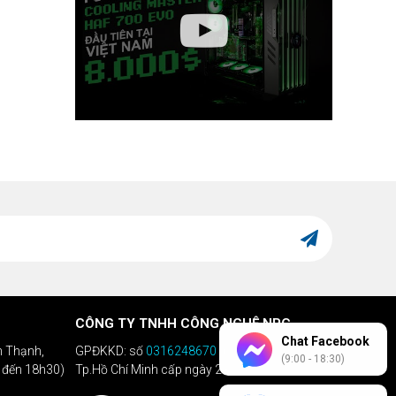
CÔNG TY TNHH CÔNG NGHỆ NPC
Chat Facebook
h Thạnh,
GPĐKKD: số
0316248670
do Sở KHĐT
(9:00 - 18:30)
h đến 18h30)
Tp.Hồ Chí Minh cấp ngày 28/04/2020