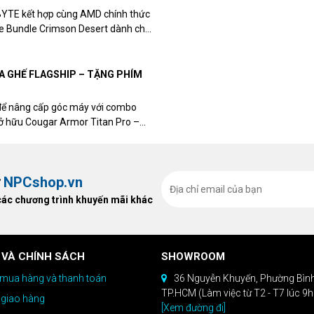
BYTE kết hợp cùng AMD chính thức
me Bundle Crimson Desert dành cho
eon RX 9070 / RX 9070 XT.
UA GHẾ FLAGSHIP – TẶNG PHÍM
để nâng cấp góc máy với combo
sở hữu Cougar Armor Titan Pro –
ất, bạn sẽ nhận ngay quà tặng trị
ừ
NPCshop.vn
các chương trình khuyến mãi khác
 VÀ CHÍNH SÁCH
SHOWROOM
mua hàng và thanh toán
36 Nguyễn Khuyến, Phường Bìn
TP.HCM (Làm việc từ T2 - T7 lúc 9
 giao hàng
[Xem đường đi]