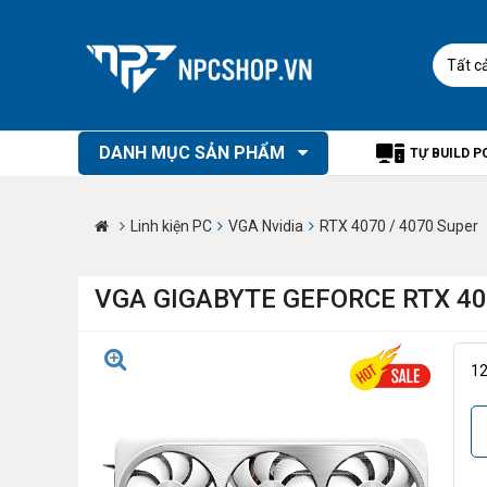
Tất c
DANH MỤC SẢN PHẨM
TỰ BUILD P
Linh kiện PC
VGA Nvidia
RTX 4070 / 4070 Super
VGA GIGABYTE GEFORCE RTX 40
1