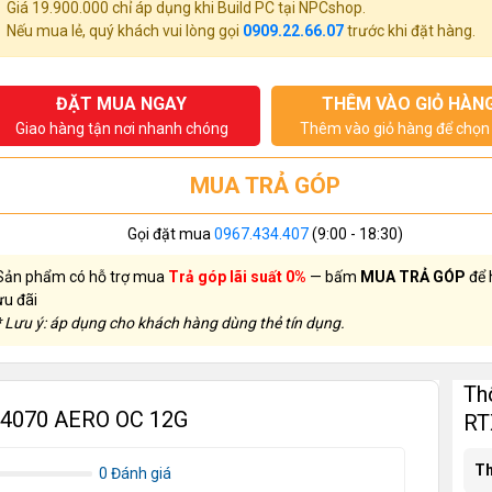
Giá 19.900.000 chỉ áp dụng khi Build PC tại NPCshop.
Nếu mua lẻ, quý khách vui lòng gọi
0909.22.66.07
trước khi đặt hàng.
ĐẶT MUA NGAY
THÊM VÀO GIỎ HÀN
Giao hàng tận nơi nhanh chóng
Thêm vào giỏ hàng để chọn 
MUA TRẢ GÓP
Gọi đặt mua
0967.434.407
(9:00 - 18:30)
Sản phẩm có hỗ trợ mua
Trả góp lãi suất 0%
— bấm
MUA TRẢ GÓP
để 
ưu đãi
* Lưu ý: áp dụng cho khách hàng dùng thẻ tín dụng.
Th
 4070 AERO OC 12G
RT
Th
0 Đánh giá