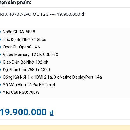
họn sản phẩm:
Nhân CUDA: 5888
Tốc Độ Bộ Nhớ: 21 Gbps
OpenGL: OpenGL 4.6
Video Memory: 12 GB GDDR6X
Giao Diện Bộ Nhớ: 192-bit
Độ Phân Giải: 7680 x 4320
Cổng Kết Nối: 1 x HDMI 2.1a, 3 x Native DisplayPort 1.4a
Số Màn Hình Tối Đa Hỗ Trợ: 4
Yêu Cầu PSU: 700W
19.900.000
đ