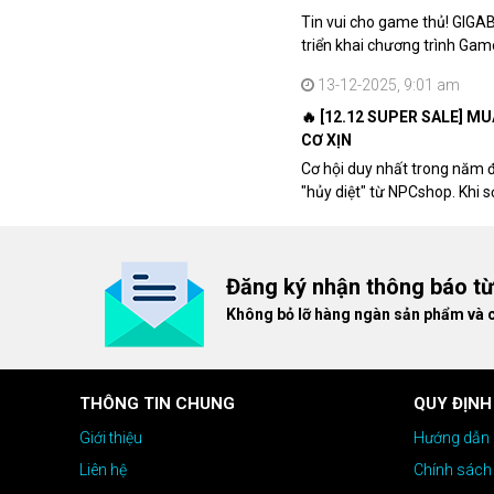
Tin vui cho game thủ! GIGA
triển khai chương trình Ga
khách hàng sở hữu VGA Rad
13-12-2025, 9:01 am
🔥 [12.12 SUPER SALE] M
CƠ XỊN
Cơ hội duy nhất trong năm 
"hủy diệt" từ NPCshop. Khi 
dòng ghế Gaming cao cấp nh
giá cao!
Đăng ký nhận thông báo t
Không bỏ lỡ hàng ngàn sản phẩm và 
THÔNG TIN CHUNG
QUY ĐỊNH
Giới thiệu
Hướng dẫn 
Liên hệ
Chính sách