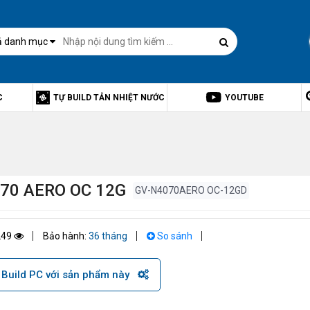
ả danh mục
C
TỰ BUILD TẢN NHIỆT NƯỚC
YOUTUBE
70 AERO OC 12G
GV-N4070AERO OC-12GD
249
Bảo hành:
36 tháng
So sánh
Build PC với sản phẩm này