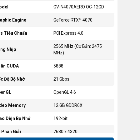
odel
GV-N4070AERO OC-12GD
aphic Engine
GeForce RTX™ 4070
s Tiêu Chuẩn
PCI Express 4.0
2565 MHz (Cơ Bản: 2475
ng Nhịp
MHz)
hân CUDA
5888
c Độ Bộ Nhớ
21 Gbps
penGL
OpenGL 4.6
ideo Memory
12 GB GDDR6X
ao Diện Bộ Nhớ
192-bit
 Phân Giải
7680 x 4320