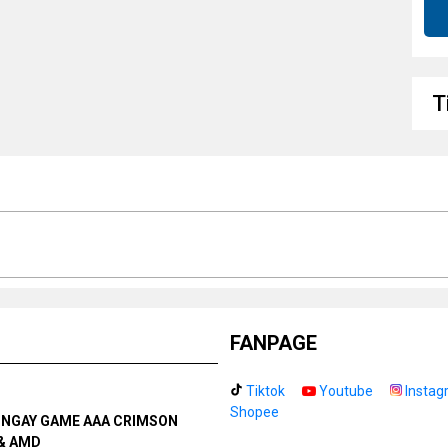
Cổ
Số
Tr
T
Hỗ
Kí
Yê
Kế
FANPAGE
Tiktok
Youtube
Instag
Shopee
N NGAY GAME AAA CRIMSON
& AMD