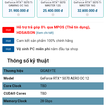
GeForce RTX™ 5070 Ti
GeForce RTX™ 5070
GeForce RTX™ 5070 Ti
GAMING OC 16G
MASTER 12G
MASTER 16G
31.900.000 đ
25.400.000 đ
32.800.000 đ
Hỗ trợ trả góp 0% qua MPOS (Thẻ tín dụng),
Hot
HDSAISON
(Xem chi tiết)
Cam kết sản phẩm 100% chính hãng
Hot
Vệ sinh PC miễn phí
năm đầu tại shop
Hot
Thông số kỹ thuật
Thương hiệu
GIGABYTE
Model
GeForce RTX™ 5070 AERO OC 12
Core Clock
TBD
CUDA® Cores
TBD
Memory Clock
28 Gbps