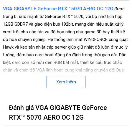
VGA GIGABYTE GeForce RTX™ 5070 AERO OC 12G
được
trang bị sức mạnh từ GeForce RTX™ 5070, với bộ nhớ tích hợp
12GB GDDR7 và giao diện bus 192bit, mang đến hiệu suất xử lý
vượt trội cho các tác vụ đồ họa nặng như game 3D hay thiết kế
đồ họa chuyên nghiệp. Hệ thống làm mát WINDFORCE cùng quạt
Hawk và keo tản nhiệt cấp server giúp giữ nhiệt độ luôn ở mức lý
tưởng, đảm bảo card hoạt động ổn định trong thời gian dài. Đặc
biệt, card còn sở hữu đèn RGB bắt mắt, thiết kế cấu trúc chắc
chắn và chân đỡ VGA linh hoạt, cùng khả năng chuyển đổi Dual
BIOS cho hiệu suất tối ưu hoặc hoạt động êm ái, tạo nên một
Xem thêm
sản phẩm hoàn hảo cho gamer's và người dùng chuyên nghiệp.
Đánh giá VGA GIGABYTE GeForce
RTX™ 5070 AERO OC 12G