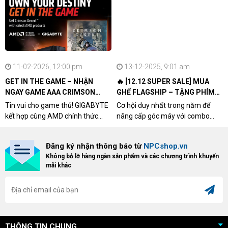
11-02-2026, 12:00 pm
13-12-2025, 9:01 am
GET IN THE GAME – NHẬN
🔥 [12.12 SUPER SALE] MUA
NGAY GAME AAA CRIMSON
GHẾ FLAGSHIP – TẶNG PHÍM
DESERT CÙNG GIGABYTE &
CƠ XỊN
Tin vui cho game thủ! GIGABYTE
Cơ hội duy nhất trong năm để
AMD
kết hợp cùng AMD chính thức
nâng cấp góc máy với combo
triển khai chương trình Game
"hủy diệt" từ NPCshop. Khi sở
Bundle Crimson Desert dành cho
hữu Cougar Armor Titan Pro –
Đăng ký nhận thông báo từ
NPCshop.vn
khách hàng sở hữu VGA Radeon
dòng ghế Gaming cao cấp nhất,
Không bỏ lỡ hàng ngàn sản phẩm và các chương trình khuyến
RX 9070 / RX 9070 XT.
bạn sẽ nhận ngay quà tặng trị giá
mãi khác
cao!
THÔNG TIN CHUNG