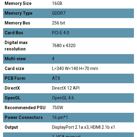
Memory Size
16GB
Memory Type
GDDR7
Memory Bus
256 bit
Card Bus
PCI-E 4.0
Digital max
7680 x 4320
resolution
Multi-view
4
Card size
L=340 W=140 H=70 mm
PCB Form
ATX
DirectX
DirectX 12 API
OpenGL
OpenGL 4.6
Recommended PSU
750W
Power Connectors
16 pin*1
Output
DisplayPort 2.1a x3, HDMI 2.1b x1
1. VGA manual