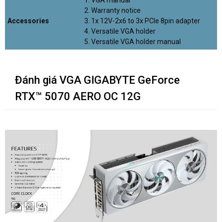
2. Warranty notice
Accessories
3. 1x 12V-2x6 to 3x PCIe 8pin adapter
4. Versatile VGA holder
5. Versatile VGA holder manual
Đánh giá VGA GIGABYTE GeForce
RTX™ 5070 AERO OC 12G