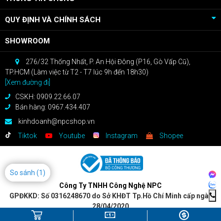
QUY ĐỊNH VÀ CHÍNH SÁCH
SHOWROOM
276/32 Thống Nhất, P. An Hội Đông (P16, Gò Vấp Cũ),
TP.HCM (Làm việc từ T2 - T7 lúc 9h đến 18h30)
[Xem đường đi]
CSKH: 0909.22.66.07
Bán hàng: 0967.434.407
kinhdoanh@npcshop.vn
Tiktok
Youtube
Instagram
Shopee
So sánh
(1)
Công Ty TNHH Công Nghệ NPC
GPĐKKD: Số 0316248670 do Sở KHĐT Tp.Hồ Chí Minh cấp ngày
28/04/2020