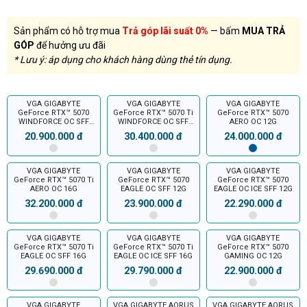
Sản phẩm có hỗ trợ mua
Trả góp lãi suất 0%
— bấm
MUA TRẢ
GÓP
để hưởng ưu đãi
* Lưu ý: áp dụng cho khách hàng dùng thẻ tín dụng.
VGA GIGABYTE
VGA GIGABYTE
VGA GIGABYTE
GeForce RTX™ 5070
GeForce RTX™ 5070 Ti
GeForce RTX™ 5070
WINDFORCE OC SFF
WINDFORCE OC SFF
AERO OC 12G
12G
16G
20.900.000 đ
30.400.000 đ
24.000.000 đ
VGA GIGABYTE
VGA GIGABYTE
VGA GIGABYTE
GeForce RTX™ 5070 Ti
GeForce RTX™ 5070
GeForce RTX™ 5070
AERO OC 16G
EAGLE OC SFF 12G
EAGLE OC ICE SFF 12G
32.200.000 đ
23.900.000 đ
22.290.000 đ
VGA GIGABYTE
VGA GIGABYTE
VGA GIGABYTE
GeForce RTX™ 5070 Ti
GeForce RTX™ 5070 Ti
GeForce RTX™ 5070
EAGLE OC SFF 16G
EAGLE OC ICE SFF 16G
GAMING OC 12G
29.690.000 đ
29.790.000 đ
22.900.000 đ
VGA GIGABYTE
VGA GIGABYTE AORUS
VGA GIGABYTE AORUS