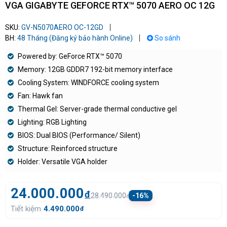
VGA GIGABYTE GEFORCE RTX™ 5070 AERO OC 12G
SKU:
GV-N5070AERO OC-12GD
BH:
48 Tháng (Đăng ký bảo hành Online)
So sánh
Powered by: GeForce RTX™ 5070
Memory: 12GB GDDR7 192-bit memory interface
Cooling System: WINDFORCE cooling system
Fan: Hawk fan
Thermal Gel: Server-grade thermal conductive gel
Lighting: RGB Lighting
BIOS: Dual BIOS (Performance/ Silent)
Structure: Reinforced structure
Holder: Versatile VGA holder
24.000.000
đ
28.490.000
-16%
đ
Tiết kiệm
4.490.000
đ