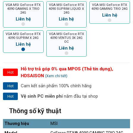
VGA MSI GeForce RTX
VGA MSI GeForce RTX
VGA MSI GeForce RTX
4090 GAMING X TRIO
4090 SUPRIM LIQUID X
4090 GAMING TRIO 24G
24G
24G
Liên hệ
Liên hệ
Liên hệ
VGA MSI GeForce RTX
VGA MSI GeForce RTX
4090 SUPRIM X 24G
4090 VENTUS 3X 24G
OC
Liên hệ
Liên hệ
Hỗ trợ trả góp 0% qua MPOS (Thẻ tín dụng),
Hot
HDSAISON
(Xem chi tiết)
Cam kết sản phẩm 100% chính hãng
Hot
Vệ sinh PC miễn phí
năm đầu tại shop
Hot
Thông số kỹ thuật
Thương hiệu
MSI
Model
GeForce RTX® 4090 GAMING TRIO 24G