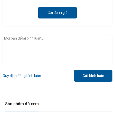
Gửi đánh giá
THIẾT KẾ CỦA RTX 4090
SUPRIM X 24G
RTX 4090 SUPRIM X 24G
là phiên bản
thứ hai của dòng SUPRIM kế thừa triết
lý thiết kế bên ngoài của người tiền
Quy định đăng bình luận
Gửi bình luận
nhiệm của nó, với một lớp vỏ kim loại,
các đường cắt quạt hình bát giác và
chữ V xung quanh mỗi quạt.
Sản phẩm đã xem