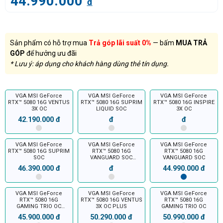
44.990.000
đ
Sản phẩm có hỗ trợ mua
Trả góp lãi suất 0%
— bấm
MUA TRẢ
GÓP
để hưởng ưu đãi
* Lưu ý: áp dụng cho khách hàng dùng thẻ tín dụng.
VGA MSI GeForce
VGA MSI GeForce
VGA MSI GeForce
RTX™ 5080 16G VENTUS
RTX™ 5080 16G SUPRIM
RTX™ 5080 16G INSPIRE
3X OC
LIQUID SOC
3X OC
42.190.000 đ
đ
đ
VGA MSI GeForce
VGA MSI GeForce
VGA MSI GeForce
RTX™ 5080 16G SUPRIM
RTX™ 5080 16G
RTX™ 5080 16G
SOC
VANGUARD SOC
VANGUARD SOC
LAUNCH EDITION
46.390.000 đ
đ
44.990.000 đ
VGA MSI GeForce
VGA MSI GeForce
VGA MSI GeForce
RTX™ 5080 16G
RTX™ 5080 16G VENTUS
RTX™ 5080 16G
GAMING TRIO OC
3X OC PLUS
GAMING TRIO OC
WHITE
45.900.000 đ
50.290.000 đ
50.990.000 đ