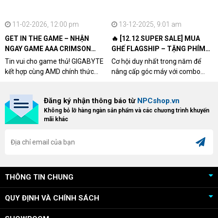
11-02-2026, 12:00 pm
13-12-2025, 9:01 am
GET IN THE GAME – NHẬN
🔥 [12.12 SUPER SALE] MUA
NGAY GAME AAA CRIMSON
GHẾ FLAGSHIP – TẶNG PHÍM
DESERT CÙNG GIGABYTE &
CƠ XỊN
Tin vui cho game thủ! GIGABYTE
Cơ hội duy nhất trong năm để
AMD
kết hợp cùng AMD chính thức
nâng cấp góc máy với combo
triển khai chương trình Game
"hủy diệt" từ NPCshop. Khi sở
Bundle Crimson Desert dành cho
hữu Cougar Armor Titan Pro –
Đăng ký nhận thông báo từ
NPCshop.vn
khách hàng sở hữu VGA Radeon
dòng ghế Gaming cao cấp nhất,
Không bỏ lỡ hàng ngàn sản phẩm và các chương trình khuyến
RX 9070 / RX 9070 XT.
bạn sẽ nhận ngay quà tặng trị giá
mãi khác
cao!
THÔNG TIN CHUNG
QUY ĐỊNH VÀ CHÍNH SÁCH