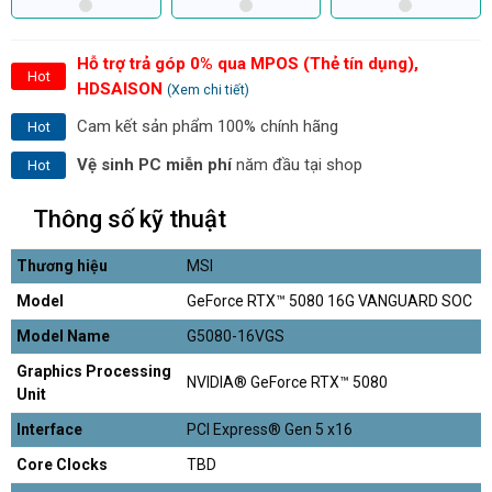
Hỗ trợ trả góp 0% qua MPOS (Thẻ tín dụng),
Hot
HDSAISON
(Xem chi tiết)
Cam kết sản phẩm 100% chính hãng
Hot
Vệ sinh PC miễn phí
năm đầu tại shop
Hot
Thông số kỹ thuật
Thương hiệu
MSI
Model
GeForce RTX™ 5080 16G VANGUARD SOC
Model Name
G5080-16VGS
Graphics Processing
NVIDIA® GeForce RTX™ 5080
Unit
Interface
PCI Express® Gen 5 x16
Core Clocks
TBD