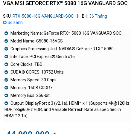
VGA MSI GEFORCE RTX™ 5080 16G VANGUARD SOC
SKU:
RTX-5080-16G-VANGUARD-SOC
BH:
36 Tháng
So sánh
Marketing Name: GeForce RTX™ 5080 16G VANGUARD SOC
Model Name: G5080-16VGS
Graphics Processing Unit: NVIDIA® GeForce RTX™ 5080
Interface: PCI Express® Gen 5 x16
Core Clocks: TBD
CUDA® CORES: 10752 Units
Memory Speed: 30 Gbps
Memory: 16GB GDDR7
Memory Bus: 256-bit
Output: DisplayPort x 3 (v2.1a), HDMI™ x 1 (Supports 4K@120Hz
HDR, 8K@60Hz HDR, and Variable Refresh Rate as specified in
HDMI™ 2.1b)