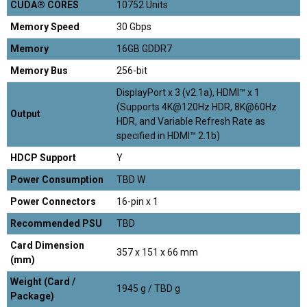
CUDA® CORES
10752 Units
Memory Speed
30 Gbps
Memory
16GB GDDR7
Memory Bus
256-bit
DisplayPort x 3 (v2.1a), HDMI™ x 1
(Supports 4K@120Hz HDR, 8K@60Hz
Output
HDR, and Variable Refresh Rate as
specified in HDMI™ 2.1b)
HDCP Support
Y
Power Consumption
TBD W
Power Connectors
16-pin x 1
Recommended PSU
TBD
Card Dimension
357 x 151 x 66 mm
(mm)
Weight (Card /
1945 g / TBD g
Package)