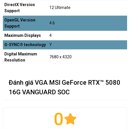
DirectX Version
12 Ultimate
Support
OpenGL Version
4.6
Support
Maximum Displays
4
G-SYNC® technology
Y
Digital Maximum
7680 x 4320
Resolution
Đánh giá VGA MSI GeForce RTX™ 5080
16G VANGUARD SOC
0