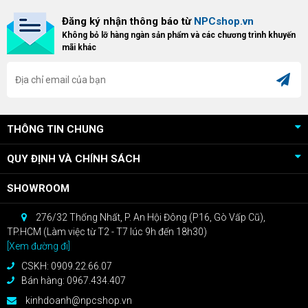
Bundle Crimson Desert dành cho
hữu Cougar Armor Titan Pro –
Đăng ký nhận thông báo từ
NPCshop.vn
khách hàng sở hữu VGA Radeon
dòng ghế Gaming cao cấp nhất,
Không bỏ lỡ hàng ngàn sản phẩm và các chương trình khuyến
RX 9070 / RX 9070 XT.
bạn sẽ nhận ngay quà tặng trị giá
mãi khác
cao!
THÔNG TIN CHUNG
QUY ĐỊNH VÀ CHÍNH SÁCH
SHOWROOM
276/32 Thống Nhất, P. An Hội Đông (P16, Gò Vấp Cũ),
TP.HCM (Làm việc từ T2 - T7 lúc 9h đến 18h30)
[Xem đường đi]
CSKH: 0909.22.66.07
Bán hàng: 0967.434.407
kinhdoanh@npcshop.vn