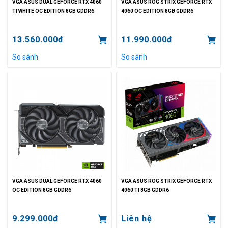
VGA ASUS DUAL GEFORCE RTX 4060
VGA ASUS ROG STRIX GEFORCE RTX
TI WHITE OC EDITION 8GB GDDR6
4060 OC EDITION 8GB GDDR6
13.560.000đ
11.990.000đ
So sánh
So sánh
VGA ASUS DUAL GEFORCE RTX 4060
VGA ASUS ROG STRIX GEFORCE RTX
OC EDITION 8GB GDDR6
4060 TI 8GB GDDR6
9.299.000đ
Liên hệ