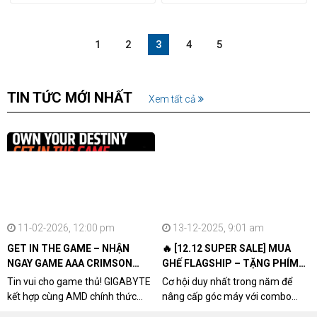
1
2
3
4
5
TIN TỨC MỚI NHẤT
Xem tất cả
11-02-2026, 12:00 pm
13-12-2025, 9:01 am
GET IN THE GAME – NHẬN
🔥 [12.12 SUPER SALE] MUA
NGAY GAME AAA CRIMSON
GHẾ FLAGSHIP – TẶNG PHÍM
DESERT CÙNG GIGABYTE &
CƠ XỊN
Tin vui cho game thủ! GIGABYTE
Cơ hội duy nhất trong năm để
AMD
kết hợp cùng AMD chính thức
nâng cấp góc máy với combo
triển khai chương trình Game
"hủy diệt" từ NPCshop. Khi sở