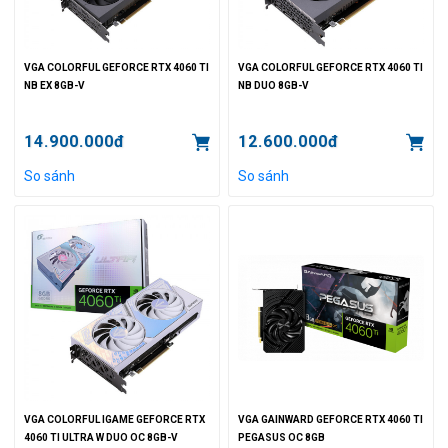
VGA COLORFUL GEFORCE RTX 4060 TI
VGA COLORFUL GEFORCE RTX 4060 TI
NB EX 8GB-V
NB DUO 8GB-V
14.900.000đ
12.600.000đ
So sánh
So sánh
VGA COLORFUL IGAME GEFORCE RTX
VGA GAINWARD GEFORCE RTX 4060 TI
4060 TI ULTRA W DUO OC 8GB-V
PEGASUS OC 8GB