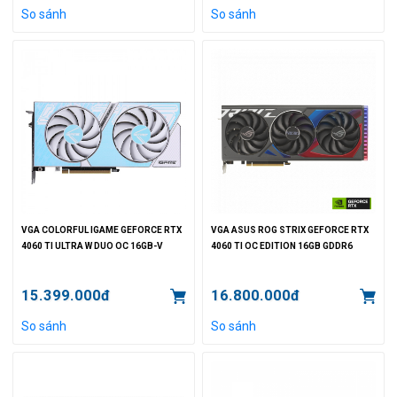
So sánh
So sánh
VGA COLORFUL IGAME GEFORCE RTX
VGA ASUS ROG STRIX GEFORCE RTX
4060 TI ULTRA W DUO OC 16GB-V
4060 TI OC EDITION 16GB GDDR6
15.399.000đ
16.800.000đ
So sánh
So sánh