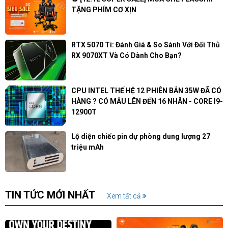
TẶNG PHÍM CƠ XỊN
RTX 5070 Ti: Đánh Giá & So Sánh Với Đối Thủ
RX 9070XT Và Có Dành Cho Bạn?
CPU INTEL THẾ HỆ 12 PHIÊN BẢN 35W ĐÃ CÓ
HÀNG ? CÓ MẪU LÊN ĐẾN 16 NHÂN - CORE I9-
12900T
Lộ diện chiếc pin dự phòng dung lượng 27
triệu mAh
TIN TỨC MỚI NHẤT
Xem tất cả