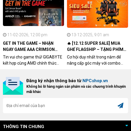
11-02-2026, 12:00 pm
13-12-2025, 9:01 am
GET IN THE GAME – NHẬN
🔥 [12.12 SUPER SALE] MUA
NGAY GAME AAA CRIMSON
GHẾ FLAGSHIP – TẶNG PHÍM
DESERT CÙNG GIGABYTE &
CƠ XỊN
Tin vui cho game thủ! GIGABYTE
Cơ hội duy nhất trong năm để
AMD
kết hợp cùng AMD chính thức
nâng cấp góc máy với combo
triển khai chương trình Game
"hủy diệt" từ NPCshop. Khi sở
Bundle Crimson Desert dành cho
hữu Cougar Armor Titan Pro –
Đăng ký nhận thông báo từ
NPCshop.vn
khách hàng sở hữu VGA Radeon
dòng ghế Gaming cao cấp nhất,
Không bỏ lỡ hàng ngàn sản phẩm và các chương trình khuyến
RX 9070 / RX 9070 XT.
bạn sẽ nhận ngay quà tặng trị giá
mãi khác
cao!
THÔNG TIN CHUNG