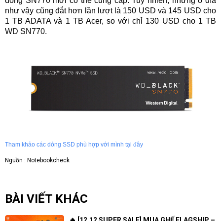
dòng SN770 mới có thể cung cấp. Tuy nhiên, những ổ đĩa
như vậy cũng đắt hơn lần lượt là 150 USD và 145 USD cho
1 TB ADATA và 1 TB Acer, so với chỉ 130 USD cho 1 TB
WD SN770.
Tham khảo các dòng SSD phù hợp với mình tại đây
Nguồn : Notebookcheck
BÀI VIẾT KHÁC
🔥 [12.12 SUPER SALE] MUA GHẾ FLAGSHIP –