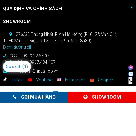
QUY ĐỊNH VÀ CHÍNH SÁCH
SHOWROOM
276/32 Thống Nhất, P. An Hội Đông (P16, Gò Vấp Cũ),
TP.HCM (Làm việc từ T2 - T7 lúc 9h đến 18h30)
[Xem đường đi]
CSKH: 0909.22.66.07
Bán hàng: 0967.434.407
So sánh
(1)
kinhdoanh@npcshop.vn
Tiktok
Youtube
Instagram
Shopee
GỌI MUA HÀNG
SHOWROOM
Công Ty TNHH Công Nghệ NPC
GPĐKKD: Số 0316248670 do Sở KHĐT Tp.Hồ Chí Minh cấp ngày
28/04/2020
Copyright 2021 © - Bản quyền của NPCShop