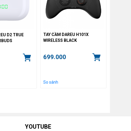
TAY CẦM DAREU H101X
REU D2 TRUE
WIRELESS BLACK
ARBUDS
699.000
So sánh
YOUTUBE