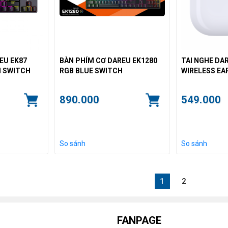
EU EK87
BÀN PHÍM CƠ DAREU EK1280
TAI NGHE DA
N SWITCH
RGB BLUE SWITCH
WIRELESS E
890.000
549.000
So sánh
So sánh
1
2
FANPAGE