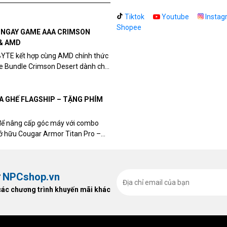
Tiktok
Youtube
Instag
Shopee
N NGAY GAME AAA CRIMSON
& AMD
BYTE kết hợp cùng AMD chính thức
me Bundle Crimson Desert dành cho
eon RX 9070 / RX 9070 XT.
UA GHẾ FLAGSHIP – TẶNG PHÍM
để nâng cấp góc máy với combo
sở hữu Cougar Armor Titan Pro –
ất, bạn sẽ nhận ngay quà tặng trị
ừ
NPCshop.vn
các chương trình khuyến mãi khác