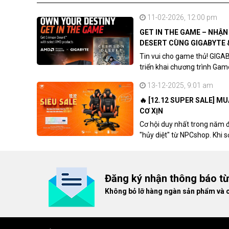
11-02-2026, 12:00 pm
GET IN THE GAME – NHẬ
DESERT CÙNG GIGABYTE 
Tin vui cho game thủ! GIGA
triển khai chương trình Ga
khách hàng sở hữu VGA Rad
13-12-2025, 9:01 am
🔥 [12.12 SUPER SALE] M
CƠ XỊN
Cơ hội duy nhất trong năm 
"hủy diệt" từ NPCshop. Khi 
dòng ghế Gaming cao cấp nh
giá cao!
Đăng ký nhận thông báo t
Không bỏ lỡ hàng ngàn sản phẩm và 