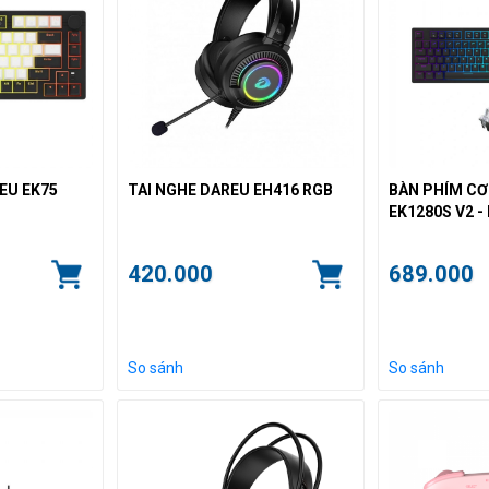
EU EK75
TAI NGHE DAREU EH416 RGB
BÀN PHÍM CƠ
EK1280S V2 -
420.000
689.000
So sánh
So sánh