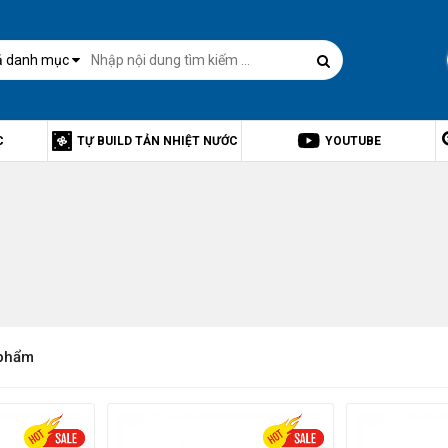
ả danh mục
C
TỰ BUILD TẢN NHIỆT NƯỚC
YOUTUBE
phẩm