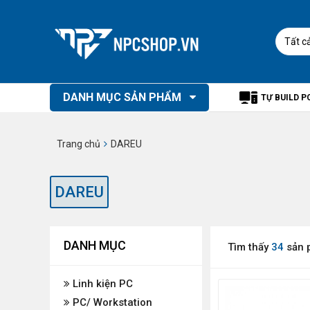
Tất c
DANH MỤC SẢN PHẨM
TỰ BUILD P
Trang chủ
DAREU
DAREU
DANH MỤC
Tìm thấy
34
sản 
Linh kiện PC
PC/ Workstation