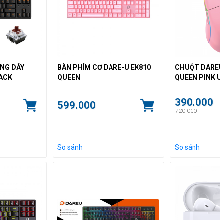
NG DÂY
BÀN PHÍM CƠ DARE-U EK810
CHUỘT DAREU
LACK
QUEEN
QUEEN PINK 
LIGHTWEIGH
390.000
599.000
720.000
So sánh
So sánh