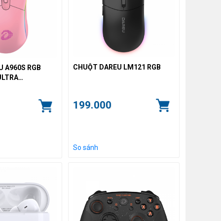
CHUỘT DAREU LM121 RGB
 A960S RGB
ULTRA
T
199.000
So sánh