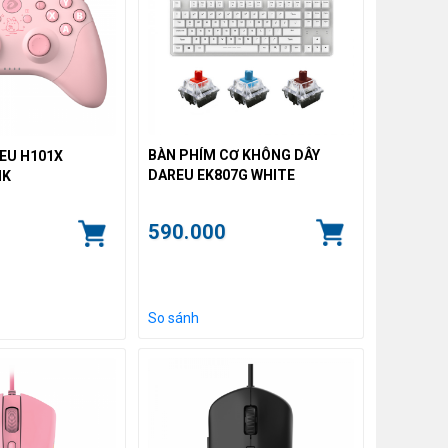
BÀN PHÍM CƠ KHÔNG DÂY
EU H101X
DAREU EK807G WHITE
NK
590.000
So sánh