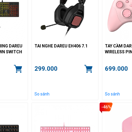
MING DAREU
TAI NGHE DAREU EH406 7.1
TAY CẦM DAR
OWN SWITCH
WIRELESS PI
299.000
699.000
So sánh
So sánh
-46%