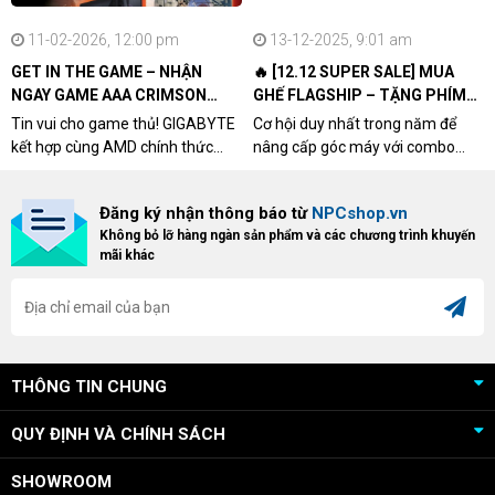
11-02-2026, 12:00 pm
13-12-2025, 9:01 am
GET IN THE GAME – NHẬN
🔥 [12.12 SUPER SALE] MUA
NGAY GAME AAA CRIMSON
GHẾ FLAGSHIP – TẶNG PHÍM
DESERT CÙNG GIGABYTE &
CƠ XỊN
Tin vui cho game thủ! GIGABYTE
Cơ hội duy nhất trong năm để
AMD
kết hợp cùng AMD chính thức
nâng cấp góc máy với combo
triển khai chương trình Game
"hủy diệt" từ NPCshop. Khi sở
Bundle Crimson Desert dành cho
hữu Cougar Armor Titan Pro –
Đăng ký nhận thông báo từ
NPCshop.vn
khách hàng sở hữu VGA Radeon
dòng ghế Gaming cao cấp nhất,
Không bỏ lỡ hàng ngàn sản phẩm và các chương trình khuyến
RX 9070 / RX 9070 XT.
bạn sẽ nhận ngay quà tặng trị giá
mãi khác
cao!
THÔNG TIN CHUNG
QUY ĐỊNH VÀ CHÍNH SÁCH
SHOWROOM