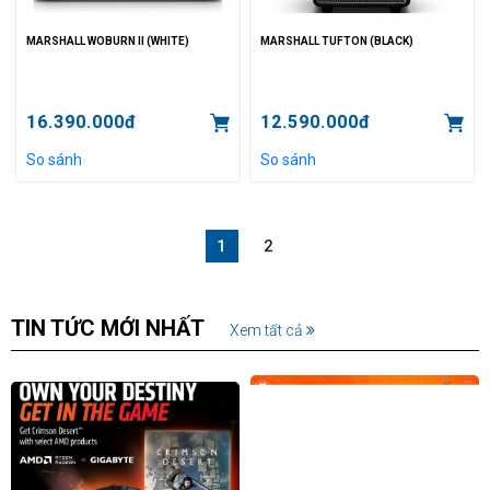
MARSHALL WOBURN II (WHITE)
MARSHALL TUFTON (BLACK)
16.390.000đ
12.590.000đ
So sánh
So sánh
1
2
TIN TỨC MỚI NHẤT
Xem tất cả