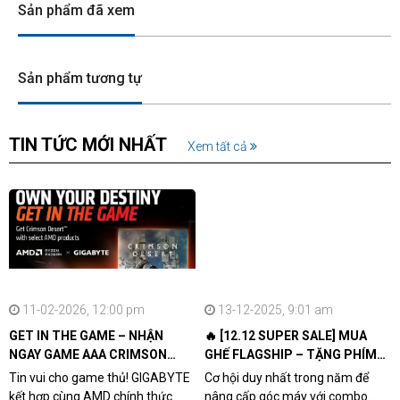
Sản phẩm đã xem
Sản phẩm tương tự
TIN TỨC MỚI NHẤT
Xem tất cả
11-02-2026, 12:00 pm
13-12-2025, 9:01 am
GET IN THE GAME – NHẬN
🔥 [12.12 SUPER SALE] MUA
NGAY GAME AAA CRIMSON
GHẾ FLAGSHIP – TẶNG PHÍM
DESERT CÙNG GIGABYTE &
CƠ XỊN
Tin vui cho game thủ! GIGABYTE
Cơ hội duy nhất trong năm để
AMD
kết hợp cùng AMD chính thức
nâng cấp góc máy với combo