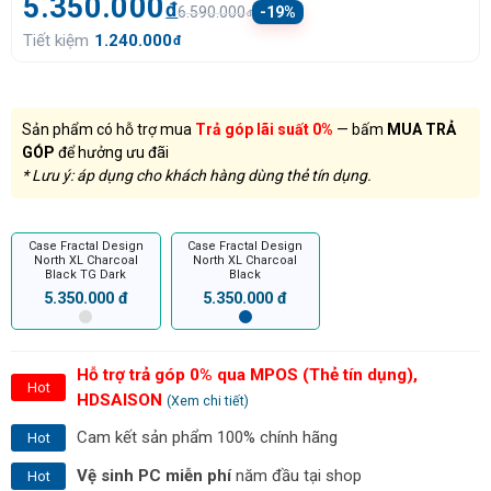
5.350.000
đ
6.590.000
-19%
đ
Tiết kiệm
1.240.000
đ
Sản phẩm có hỗ trợ mua
Trả góp lãi suất 0%
— bấm
MUA TRẢ
GÓP
để hưởng ưu đãi
* Lưu ý: áp dụng cho khách hàng dùng thẻ tín dụng.
Case Fractal Design
Case Fractal Design
North XL Charcoal
North XL Charcoal
Black TG Dark
Black
5.350.000 đ
5.350.000 đ
Hỗ trợ trả góp 0% qua MPOS (Thẻ tín dụng),
Hot
HDSAISON
(Xem chi tiết)
Cam kết sản phẩm 100% chính hãng
Hot
Vệ sinh PC miễn phí
năm đầu tại shop
Hot