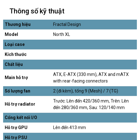
Thông số kỹ thuật
Thương hiệu
Fractal Design
Model
North XL
Loại case
Kích thước
Chất liệu
ATX, E-ATX (330 mm), ATX and mATX
Main hỗ trợ
with rear-facing connectors
Số lượng fan
2 (đi kèm), tổng 9 (Mesh) / 7 (TG)
Trước: Lên đến 420/360 mm, Trên: Lên
Hỗ trợ radiator
đến 280/360 mm, Sau: 120/140 mm
Cổng kết nối I/O
Hỗ trợ GPU
Lên đến 413 mm
Hỗ trợ PSU