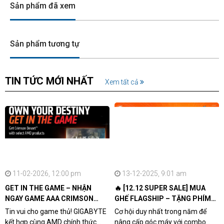
Sản phẩm đã xem
Sản phẩm tương tự
TIN TỨC MỚI NHẤT
Xem tất cả
11-02-2026, 12:00 pm
13-12-2025, 9:01 am
GET IN THE GAME – NHẬN
🔥 [12.12 SUPER SALE] MUA
NGAY GAME AAA CRIMSON
GHẾ FLAGSHIP – TẶNG PHÍM
DESERT CÙNG GIGABYTE &
CƠ XỊN
Tin vui cho game thủ! GIGABYTE
Cơ hội duy nhất trong năm để
AMD
kết hợp cùng AMD chính thức
nâng cấp góc máy với combo