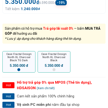
5.350.000
đ
6.590.000
-19%
đ
Tiết kiệm
1.240.000
đ
Sản phẩm có hỗ trợ mua
Trả góp lãi suất 0%
— bấm
MUA TRẢ
GÓP
để hưởng ưu đãi
* Lưu ý: áp dụng cho khách hàng dùng thẻ tín dụng.
Case Fractal Design
Case Fractal Design
North XL Charcoal
North XL Charcoal
Black TG Dark
Black
5.350.000 đ
5.350.000 đ
Hỗ trợ trả góp 0% qua MPOS (Thẻ tín dụng),
Hot
HDSAISON
(Xem chi tiết)
Cam kết sản phẩm 100% chính hãng
Hot
Vệ sinh PC miễn phí
năm đầu tại shop
Hot