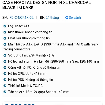
CASE FRACTAL DESIGN NORTH XL CHARCOAL
BLACK TG DARK
SKU:
FD-C-NOR1X-02
BH:
24 tháng
So sánh
Loại case: ATX
Kích thước: Không có thông tin
Chất liệu: Không có thông tin
Main hỗ trợ: ATX, E-ATX (330 mm), ATX and mATX with rear-
facing connectors
Số lượng fan: 2/9 (Mesh)/7 (TG)
Hỗ trợ radiator: Trên: Lên đến 280/360 mm, Sau: 120/140 mm
Cổng kết nối I/O: Không có thông tin
Hỗ trợ GPU: Up to 413 mm
Hỗ trợ PSU: Không có thông tin
Thiết kế: Mesh & TG, RC
Tản nhiệt đi kèm: 2x quạt Aspect 140 mm