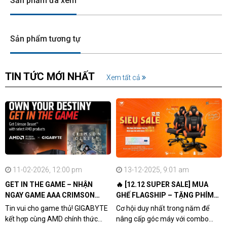
Sản phẩm đã xem
Sản phẩm tương tự
TIN TỨC MỚI NHẤT
Xem tất cả
11-02-2026, 12:00 pm
13-12-2025, 9:01 am
GET IN THE GAME – NHẬN
🔥 [12.12 SUPER SALE] MUA
NGAY GAME AAA CRIMSON
GHẾ FLAGSHIP – TẶNG PHÍM
DESERT CÙNG GIGABYTE &
CƠ XỊN
Tin vui cho game thủ! GIGABYTE
Cơ hội duy nhất trong năm để
AMD
kết hợp cùng AMD chính thức
nâng cấp góc máy với combo