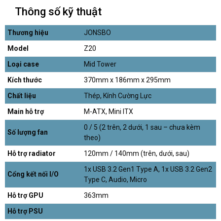
Thông số kỹ thuật
Thương hiệu
JONSBO
Model
Z20
Loại case
Mid Tower
Kích thước
370mm x 186mm x 295mm
Chất liệu
Thép, Kính Cường Lực
Main hỗ trợ
M-ATX, Mini ITX
0 / 5 (2 trên, 2 dưới, 1 sau – chưa kèm
Số lượng fan
theo)
Hỗ trợ radiator
120mm / 140mm (trên, dưới, sau)
1x USB 3.2 Gen1 Type A, 1x USB 3.2 Gen2
Cổng kết nối I/O
Type C, Audio, Micro
Hỗ trợ GPU
363mm
Hỗ trợ PSU