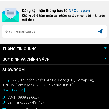
triển khai chương trình Game
"hủy diệt" từ NPCshop. Khi sở
Bundle Crimson Desert dành cho
hữu Cougar Armor Titan Pro –
Đăng ký nhận thông báo từ
NPCshop.vn
khách hàng sở hữu VGA Radeon
dòng ghế Gaming cao cấp nhất,
Không bỏ lỡ hàng ngàn sản phẩm và các chương trình khuyến
RX 9070 / RX 9070 XT.
bạn sẽ nhận ngay quà tặng trị giá
mãi khác
cao!
THÔNG TIN CHUNG
QUY ĐỊNH VÀ CHÍNH SÁCH
SHOWROOM
276/32 Thống Nhất, P. An Hội Đông (P16, Gò Vấp Cũ),
TP.HCM (Làm việc từ T2 - T7 lúc 9h đến 18h30)
[Xem đường đi]
CSKH: 0909.22.66.07
Bán hàng: 0967.434.407