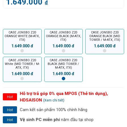
1.649.000
đ
CASE JONSBO Z20
CASE JONSBO Z20
CASE JONSBO Z20
ORANGE WHITE (M-ATX,
ORANGE BLACK (M-ATX,
ORANGE BLACK (MID
ITX)
ITX)
TOWER / M-ATX, ITX)
1.649.000 đ
1.649.000 đ
1.649.000 đ
CASE JONSBO Z20
CASE JONSBO Z20
White (MID TOWER / M-
BLACK (MID TOWER /
ATX, ITX)
M-ATX, ITX)
1.649.000 đ
1.649.000 đ
Hỗ trợ trả góp 0% qua MPOS (Thẻ tín dụng),
Hot
HDSAISON
(Xem chi tiết)
Cam kết sản phẩm 100% chính hãng
Hot
Vệ sinh PC miễn phí
năm đầu tại shop
Hot