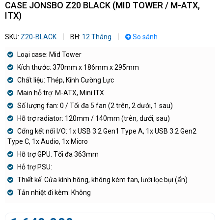
CASE JONSBO Z20 BLACK (MID TOWER / M-ATX,
ITX)
SKU:
Z20-BLACK
BH:
12 Tháng
So sánh
Loại case: Mid Tower
Kích thước: 370mm x 186mm x 295mm
Chất liệu: Thép, Kính Cường Lực
Main hỗ trợ: M-ATX, Mini ITX
Số lượng fan: 0 / Tối đa 5 fan (2 trên, 2 dưới, 1 sau)
Hỗ trợ radiator: 120mm / 140mm (trên, dưới, sau)
Cổng kết nối I/O: 1x USB 3.2 Gen1 Type A, 1x USB 3.2 Gen2
Type C, 1x Audio, 1x Micro
Hỗ trợ GPU: Tối đa 363mm
Hỗ trợ PSU:
Thiết kế: Cửa kính hông, không kèm fan, lưới lọc bụi (ẩn)
Tản nhiệt đi kèm: Không