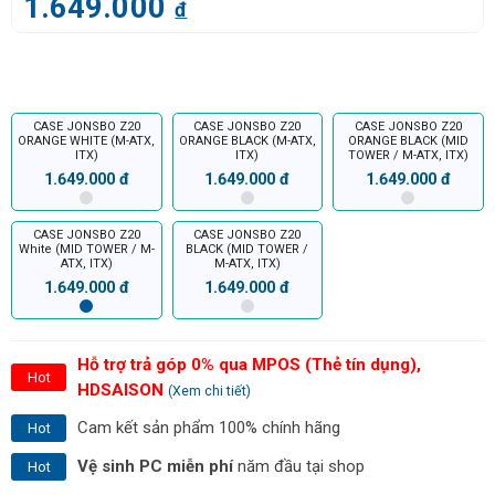
1.649.000
đ
CASE JONSBO Z20
CASE JONSBO Z20
CASE JONSBO Z20
ORANGE WHITE (M-ATX,
ORANGE BLACK (M-ATX,
ORANGE BLACK (MID
ITX)
ITX)
TOWER / M-ATX, ITX)
1.649.000 đ
1.649.000 đ
1.649.000 đ
CASE JONSBO Z20
CASE JONSBO Z20
White (MID TOWER / M-
BLACK (MID TOWER /
ATX, ITX)
M-ATX, ITX)
1.649.000 đ
1.649.000 đ
Hỗ trợ trả góp 0% qua MPOS (Thẻ tín dụng),
Hot
HDSAISON
(Xem chi tiết)
Cam kết sản phẩm 100% chính hãng
Hot
Vệ sinh PC miễn phí
năm đầu tại shop
Hot