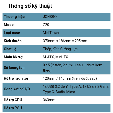
Thông số kỹ thuật
Thương hiệu
JONSBO
Model
Z20
Loại case
Mid Tower
Kích thước
370mm x 186mm x 295mm
Chất liệu
Thép, Kính Cường Lực
Main hỗ trợ
M-ATX, Mini ITX
0 / 5 (2 trên, 2 dưới, 1 sau – chưa kèm
Số lượng fan
theo)
Hỗ trợ radiator
120mm / 140mm (trên, dưới, sau)
1x USB 3.2 Gen1 Type A, 1x USB 3.2 Gen2
Cổng kết nối I/O
Type C, Audio, Micro
Hỗ trợ GPU
363mm
Hỗ trợ PSU