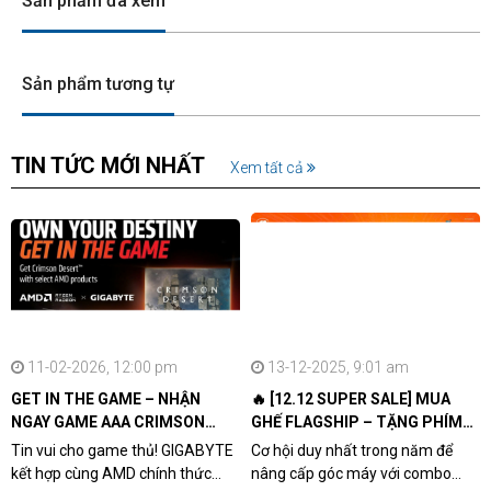
Sản phẩm đã xem
Sản phẩm tương tự
TIN TỨC MỚI NHẤT
Xem tất cả
11-02-2026, 12:00 pm
13-12-2025, 9:01 am
GET IN THE GAME – NHẬN
🔥 [12.12 SUPER SALE] MUA
NGAY GAME AAA CRIMSON
GHẾ FLAGSHIP – TẶNG PHÍM
DESERT CÙNG GIGABYTE &
CƠ XỊN
Tin vui cho game thủ! GIGABYTE
Cơ hội duy nhất trong năm để
AMD
kết hợp cùng AMD chính thức
nâng cấp góc máy với combo