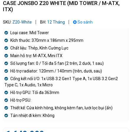
CASE JONSBO Z20 WHITE (MID TOWER / M-ATX,
ITX)
SKU:
Z20-White
BH:
12 Tháng
So sánh
Loại case: Mid Tower
Kích thước: 370mm x 186mm x 295mm
Chất liệu: Thép, Kính Cường Lực
Main hỗ trợ: M-ATX, Mini ITX
Số lượng fan: 0 / Tối đa 5 fan (2 trên, 2 dưới, 1 sau)
Hỗ trợ radiator: 120mm / 140mm (trên, dưới, sau)
Cổng kết nối I/O: 1x USB 3.2 Gen1 Type A, 1x USB 3.2 Gen2
Type C, 1x Audio, 1x Micro
Hỗ trợ GPU: Tối đa 363mm
Hỗ trợ PSU:
Thiết kế: Cửa kính hông, không kèm fan, lưới lọc bụi (ẩn)
Tản nhiệt đi kèm: Không