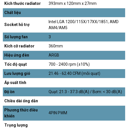
Kích thước radiator
393mm x 120mm x 27mm
Chất liệu
Intel LGA 1200/115X/17XX/1851; AMD
Socket hỗ trợ
AM4/AM5
Số lượng fan
3
Kích cỡ radiator
360mm
Hiệu ứng đèn
ARGB
Tốc độ quạt
700 - 2400 rpm (±10%)
Lưu lượng gió
21.46 - 62.40 CFM (mỗi quạt)
Áp suất tĩnh
Độ ồn
Quạt: 21.3 - 37.3 dB(A) / Bơm: < 30 dB(A)
Chiều dài ống dẫn
Phương thức điều
4PIN PWM
khiển
Trọng lượng