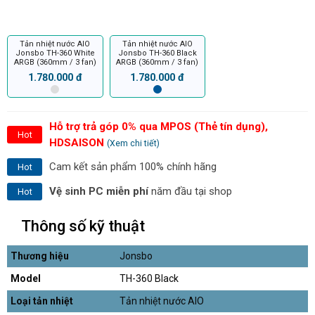
Tản nhiệt nước AIO
Tản nhiệt nước AIO
Jonsbo TH-360 White
Jonsbo TH-360 Black
ARGB (360mm / 3 fan)
ARGB (360mm / 3 fan)
1.780.000 đ
1.780.000 đ
Hỗ trợ trả góp 0% qua MPOS (Thẻ tín dụng),
Hot
HDSAISON
(Xem chi tiết)
Cam kết sản phẩm 100% chính hãng
Hot
Vệ sinh PC miễn phí
năm đầu tại shop
Hot
Thông số kỹ thuật
Thương hiệu
Jonsbo
Model
TH-360 Black
Loại tản nhiệt
Tản nhiệt nước AIO