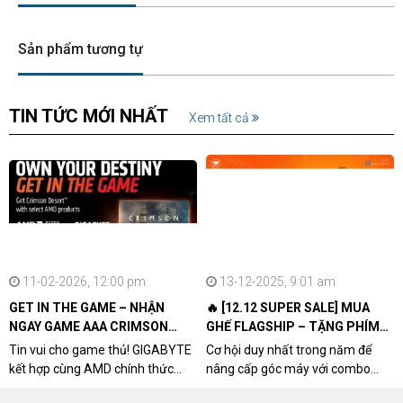
Sản phẩm tương tự
TIN TỨC MỚI NHẤT
Xem tất cả
11-02-2026, 12:00 pm
13-12-2025, 9:01 am
GET IN THE GAME – NHẬN
🔥 [12.12 SUPER SALE] MUA
NGAY GAME AAA CRIMSON
GHẾ FLAGSHIP – TẶNG PHÍM
DESERT CÙNG GIGABYTE &
CƠ XỊN
Tin vui cho game thủ! GIGABYTE
Cơ hội duy nhất trong năm để
AMD
kết hợp cùng AMD chính thức
nâng cấp góc máy với combo
triển khai chương trình Game
"hủy diệt" từ NPCshop. Khi sở