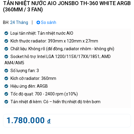
TẢN NHIỆT NƯỚC AIO JONSBO TH-360 WHITE ARGB
(360MM / 3 FAN)
BH:
24 Tháng
So sánh
Loại tản nhiệt: Tản nhiệt nước AIO
Kích thước radiator: 393mm x 120mm x 27mm
Chất liệu: Không rõ (đế đồng, radiator nhôm - không ghi)
Socket hỗ trợ: Intel LGA 1200/115X/17XX/1851; AMD
AM4/AM5
Số lượng fan: 3
Kích cỡ radiator: 360mm
Hiệu ứng đèn: ARGB
Tốc độ quạt: 700 - 2400 rpm (±10%)
Tản nhiệt đi kèm: Có – hiển thị nhiệt độ trên bơm
1.780.000
đ