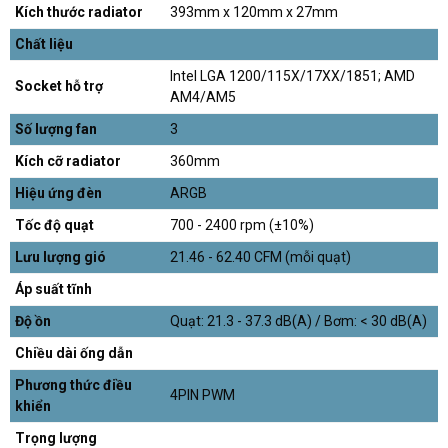
Kích thước radiator
393mm x 120mm x 27mm
Chất liệu
Intel LGA 1200/115X/17XX/1851; AMD
Socket hỗ trợ
AM4/AM5
Số lượng fan
3
Kích cỡ radiator
360mm
Hiệu ứng đèn
ARGB
Tốc độ quạt
700 - 2400 rpm (±10%)
Lưu lượng gió
21.46 - 62.40 CFM (mỗi quạt)
Áp suất tĩnh
Độ ồn
Quạt: 21.3 - 37.3 dB(A) / Bơm: < 30 dB(A)
Chiều dài ống dẫn
Phương thức điều
4PIN PWM
khiển
Trọng lượng