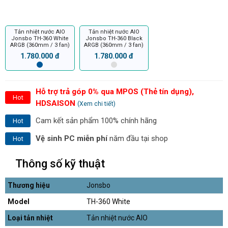
Tản nhiệt nước AIO
Tản nhiệt nước AIO
Jonsbo TH-360 White
Jonsbo TH-360 Black
ARGB (360mm / 3 fan)
ARGB (360mm / 3 fan)
1.780.000 đ
1.780.000 đ
Hỗ trợ trả góp 0% qua MPOS (Thẻ tín dụng),
Hot
HDSAISON
(Xem chi tiết)
Cam kết sản phẩm 100% chính hãng
Hot
Vệ sinh PC miễn phí
năm đầu tại shop
Hot
Thông số kỹ thuật
Thương hiệu
Jonsbo
Model
TH-360 White
Loại tản nhiệt
Tản nhiệt nước AIO