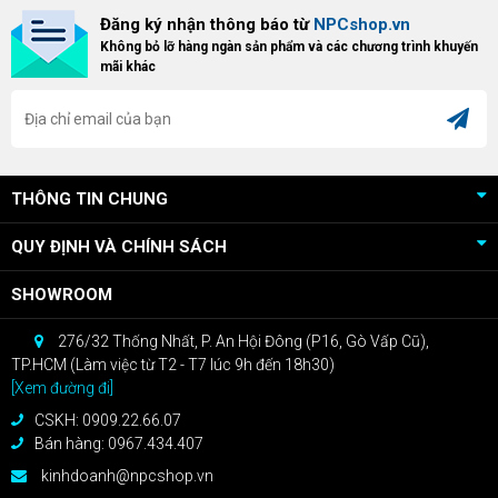
Bundle Crimson Desert dành cho
hữu Cougar Armor Titan Pro –
Đăng ký nhận thông báo từ
NPCshop.vn
khách hàng sở hữu VGA Radeon
dòng ghế Gaming cao cấp nhất,
Không bỏ lỡ hàng ngàn sản phẩm và các chương trình khuyến
RX 9070 / RX 9070 XT.
bạn sẽ nhận ngay quà tặng trị giá
mãi khác
cao!
THÔNG TIN CHUNG
QUY ĐỊNH VÀ CHÍNH SÁCH
SHOWROOM
276/32 Thống Nhất, P. An Hội Đông (P16, Gò Vấp Cũ),
TP.HCM (Làm việc từ T2 - T7 lúc 9h đến 18h30)
[Xem đường đi]
CSKH: 0909.22.66.07
Bán hàng: 0967.434.407
kinhdoanh@npcshop.vn