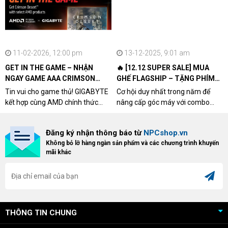
11-02-2026, 12:00 pm
13-12-2025, 9:01 am
GET IN THE GAME – NHẬN
🔥 [12.12 SUPER SALE] MUA
NGAY GAME AAA CRIMSON
GHẾ FLAGSHIP – TẶNG PHÍM
DESERT CÙNG GIGABYTE &
CƠ XỊN
Tin vui cho game thủ! GIGABYTE
Cơ hội duy nhất trong năm để
AMD
kết hợp cùng AMD chính thức
nâng cấp góc máy với combo
triển khai chương trình Game
"hủy diệt" từ NPCshop. Khi sở
Bundle Crimson Desert dành cho
hữu Cougar Armor Titan Pro –
Đăng ký nhận thông báo từ
NPCshop.vn
khách hàng sở hữu VGA Radeon
dòng ghế Gaming cao cấp nhất,
Không bỏ lỡ hàng ngàn sản phẩm và các chương trình khuyến
RX 9070 / RX 9070 XT.
bạn sẽ nhận ngay quà tặng trị giá
mãi khác
cao!
THÔNG TIN CHUNG