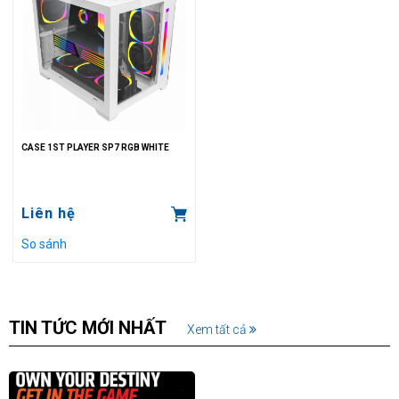
CASE 1ST PLAYER SP7 RGB WHITE
Liên hệ
So sánh
TIN TỨC MỚI NHẤT
Xem tất cả