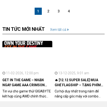
1
2
3
4
TIN TỨC MỚI NHẤT
Xem tất cả
11-02-2026, 12:00 pm
13-12-2025, 9:01 am
GET IN THE GAME – NHẬN
🔥 [12.12 SUPER SALE] MUA
NGAY GAME AAA CRIMSON
GHẾ FLAGSHIP – TẶNG PHÍM
DESERT CÙNG GIGABYTE &
CƠ XỊN
Tin vui cho game thủ! GIGABYTE
Cơ hội duy nhất trong năm để
AMD
kết hợp cùng AMD chính thức
nâng cấp góc máy với combo
triển khai chương trình Game
"hủy diệt" từ NPCshop. Khi sở
Bundle Crimson Desert dành cho
hữu Cougar Armor Titan Pro –