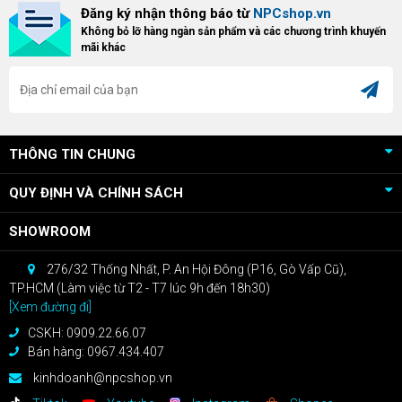
Đăng ký nhận thông báo từ
NPCshop.vn
khách hàng sở hữu VGA Radeon
dòng ghế Gaming cao cấp nhất,
Không bỏ lỡ hàng ngàn sản phẩm và các chương trình khuyến
RX 9070 / RX 9070 XT.
bạn sẽ nhận ngay quà tặng trị giá
mãi khác
cao!
THÔNG TIN CHUNG
QUY ĐỊNH VÀ CHÍNH SÁCH
SHOWROOM
276/32 Thống Nhất, P. An Hội Đông (P16, Gò Vấp Cũ),
TP.HCM (Làm việc từ T2 - T7 lúc 9h đến 18h30)
[Xem đường đi]
CSKH: 0909.22.66.07
Bán hàng: 0967.434.407
kinhdoanh@npcshop.vn